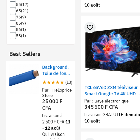
55
10 août
65
75
85
favorite_border
86
58
Best Sellers
Background,
Toile de fond
papier pour
(13)
studio photo -
TCL 65V6D ZXM téléviseur
Par :
Helloprice
Rose foncé
Smart Google TV 4K UHD –
Store
Ecran 65 pouces, Wi-Fi,
Par :
25 000 F
Baye électronique
HDR10, contrôle vocal
345 500 F CFA
CFA
Livraison GRATUITE
demain
Livraison à
10 août
2 500 F CFA
11
- 12 août
Ou livraison