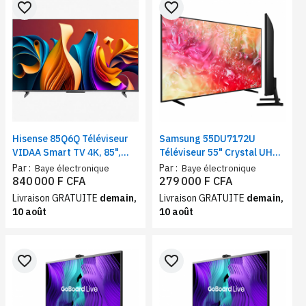
favorite_border
favorite_border
Hisense 85Q6Q Téléviseur
Samsung 55DU7172U
VIDAA Smart TV 4K, 85",
Téléviseur 55" Crystal UHD
Dolby vision, Partage vocal,
4K ultra HD, Wifi, Bluetooth,
Par :
Par :
Baye électronique
Baye électronique
Bluetooth, Youtube
LED
840 000 F CFA
279 000 F CFA
Livraison GRATUITE
demain,
Livraison GRATUITE
demain,
10 août
10 août
favorite_border
favorite_border