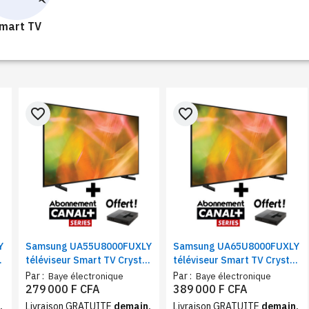
mart TV
favorite_border
favorite_border
Y
Samsung UA55U8000FUXLY
Samsung UA65U8000FUXLY
l
téléviseur Smart TV Crystal
téléviseur Smart TV Crystal
UHD 4K | Ecran 55" Tizen
UHD 4K | Ecran 65pouces
Par :
Par :
Baye électronique
Baye électronique
HDR Wi-Fi + Abonnement
Tizen HDR Wi-Fi +
279 000 F CFA
389 000 F CFA
CANAL+
Abonnement CANAL+
,
Livraison GRATUITE
demain,
Livraison GRATUITE
demain,