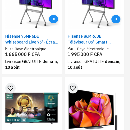
Hisense 75MR6DE
Hisense 86MR6DE
Whiteboard Live 75"- Écran
Téléviseur 86" Smart
interactif avancé, caméra
whiteboard UHD 4K tactile
Par :
Par :
Baye électronique
Baye électronique
4K intégrée
1 665 000 F CFA
1 995 000 F CFA
Livraison GRATUITE
demain,
Livraison GRATUITE
demain,
10 août
10 août
favorite_border
favorite_border