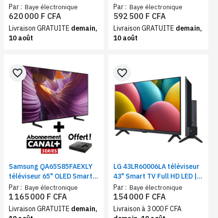
Smart TV webOS Wi-Fi,
UHD 4K HDR10+ | Smart TV
Par :
Par :
Baye électronique
Baye électronique
Bluetooth, HDMI, USB,
Tizen Wi-Fi Bluetooth HDMI
620 000 F CFA
592 500 F CFA
AirPlay google cast
motion Xcelerator
Livraison GRATUITE
demain,
Livraison GRATUITE
demain,
10 août
10 août
favorite_border
favorite_border
Samsung QA65S85FAEXLY
LG 43LR60006LA téléviseur
téléviseur 65" OLED Smart
43" Smart TV Full HD LED |
TV 4K | Wi-Fi, Bluetooth,
Ecran HDR10 Pro ThinQ AI,
Par :
Par :
Baye électronique
Baye électronique
Dolby Atmos, HDMI
webOS 23, Wi-Fi Bluetooth
1 165 000 F CFA
154 000 F CFA
2.1,100Hz
Livraison GRATUITE
demain,
Livraison à 3 000 F CFA