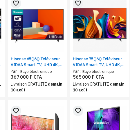
favorite_border
favorite_border
Hisense 65Q6Q Téléviseur
Hisense 75Q6Q Téléviseur
VIDAA Smart TV, UHD 4K,
VIDAA Smart TV, UHD 4K,
65", Dolby vision, Partage
75", Dolby vision, Partage
Par :
Par :
Baye électronique
Baye électronique
vocal, Bluetooth, Youtube,
vocal, Bluetooth, Youtube,
367 000 F CFA
565 000 F CFA
Netflix
Netflix
,
Livraison GRATUITE
demain,
Livraison GRATUITE
demain,
10 août
10 août
favorite_border
favorite_border