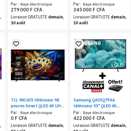
Crystal UHD 4K | Smart TV
Processor | Smart Google
Par :
Par :
Baye électronique
Baye électronique
HDR PurColor Wi-Fi HDMI
TV 4K UHD Dolby Vision
279 000 F CFA
345 000 F CFA
USB
Atmos HDMI 2.1 Wi-Fi
,
Livraison GRATUITE
demain,
Livraison GRATUITE
demain,
10 août
10 août
favorite_border
favorite_border
TCL 98C655 téléviseur 98
Samsung QA55Q7FAA
pouces Smart QLED 4K UHD
téléviseur 55" QLED 4K
| Google TV, Wi-Fi,
Smart TV | Tizen OS,
Par :
Par :
Baye électronique
Baye électronique
Bluetooth, Dolby Atmos,
HDR10+, Assistant Vocal,
0 F CFA
422 000 F CFA
HDR10+
Wi-Fi
,
Livraison GRATUITE
demain,
Livraison GRATUITE
demain,