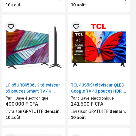
10 août
10 août
favorite_border
favorite_border
LG 65UR80506LK téléviseur
TCL 43S5K téléviseur QLED
65 pouces Smart TV 4K
Google TV 43 pouces HDR |
UHD, AI processor 4K Gen6,
Smart TV Wi-Fi, Bluetooth
Par :
Par :
Baye électronique
Baye électronique
Wi-Fi, Bluetooth, webOS,
et assistant google
400 000 F CFA
141 500 F CFA
HDR10
Livraison GRATUITE
demain,
Livraison GRATUITE
demain,
10 août
10 août