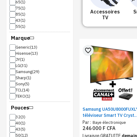
65
75
Accessoires
S
85
TV
43
55
Marque
Generic
favorite_border
Hisense
JY
LG
Samsung
Sharp
Sony
TCL
TEKO
Pouces
Samsung UA50U8000FUXL
téléviseur Smart TV Crysta
32
UHD 4K | Ecran 50 pouces
Par :
Baye électronique
40
Tizen HDR Wi-Fi +
246 000 F CFA
43
Abonnement CANAL+
50
Livraison GRATUITE
demain