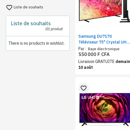
favorite_border
Liste de souhaits
Liste de souhaits
(0)
produit
Samsung DU7170
Téléviseur 75" Crystal UHD
There is no products in wishlist.
Smart TV, Wifi, Bluetooth,
Par :
Baye électronique
LED
550 000 F CFA
Livraison GRATUITE
demain
10 août
favorite_border