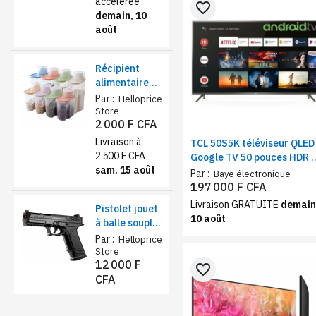
accélérée
favorite_border
demain, 10
août
Récipient
alimentaire
de stockage
Par :
Helloprice
1,9L – farine,
Store
2 000 F CFA
sucre et thé
Livraison à
TCL 50S5K téléviseur QLED
2 500 F CFA
Google TV 50 pouces HDR |
sam. 15 août
Smart TV Wi-Fi, Bluetooth
Par :
Baye électronique
et assistant google
197 000 F CFA
Livraison GRATUITE
demain
Pistolet jouet
10 août
à balle souple
sécurisé –
Par :
Helloprice
Éjection de
Store
12 000 F
coquilles et
favorite_border
CFA
chargeur
réaliste