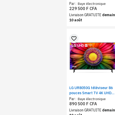
Bluetooth – Smart VIDAA
Par :
Baye électronique
TV Dolby Vision HDR10 DTS
229 500 F CFA
Virtual:X
Livraison GRATUITE
demain
10 août
favorite_border
LG UR8050G téléviseur 86
pouces Smart TV 4K UHD
Grand écran, Wi-Fi,
Par :
Baye électronique
Bluetooth, webOS 23,
890 500 F CFA
HDR10 Pro, Processeur IA
Livraison GRATUITE
demain
a5 Gen6