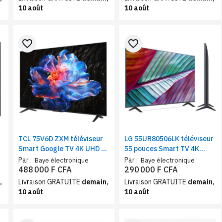
10 août
10 août
favorite_border
favorite_border
TCL 75V6D ZXM téléviseur
LG 55UR80506LK téléviseur
Smart Google TV 4K UHD –
55 pouces Smart TV 4K
Ecran 75 pouces, Wi-Fi,
UHD, AI processor 4K Gen6,
Par :
Par :
Baye électronique
Baye électronique
HDR10, contrôle vocal
Wi-Fi, Bluetooth, webOS,
488 000 F CFA
290 000 F CFA
HDR10
,
Livraison GRATUITE
demain,
Livraison GRATUITE
demain,
10 août
10 août