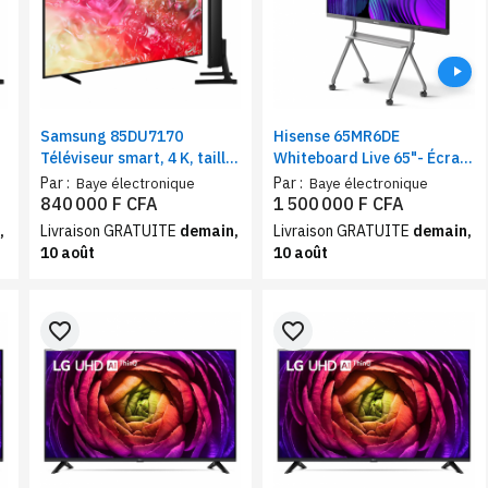
Samsung 85DU7170
Hisense 65MR6DE
Téléviseur smart, 4 K, taille
Whiteboard Live 65"- Écran
de l'écran 85", Crystal UHD,
interactif avancé, caméra
Par :
Par :
Baye électronique
Baye électronique
Wifi, Netflix, YouTube
4K intégrée
840 000 F CFA
1 500 000 F CFA
,
Livraison GRATUITE
demain,
Livraison GRATUITE
demain,
10 août
10 août
favorite_border
favorite_border