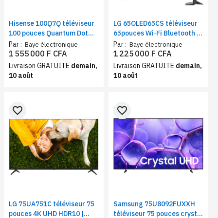
Hisense 100Q7Q téléviseur
LG 65OLED65CS téléviseur
100 pouces Quantum Dot
65pouces Wi‑Fi Bluetooth –
VIDAA – Smart TV Wi-Fi 4K
Smart TV 4K webOS HDR
Par :
Par :
Baye électronique
Baye électronique
QLED 144 Hz Dolby Vision
Dolby Vision Atmos HDMI
1 555 000 F CFA
1 225 000 F CFA
Atmos HDMI 2.1
2.1
Livraison GRATUITE
demain,
Livraison GRATUITE
demain,
10 août
10 août
favorite_border
favorite_border
LG 75UA751C téléviseur 75
Samsung 75U8092FUXXH
pouces 4K UHD HDR10 |
téléviseur 75 pouces crystal