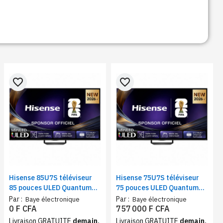
favorite_border
favorite_border
Hisense 85U7S téléviseur
Hisense 75U7S téléviseur
85 pouces ULED Quantum
75 pouces ULED Quantum
Mini-LED | Smart TV Wi-Fi,
Mini-LED | Smart TV Wi-Fi,
Par :
Par :
Baye électronique
Baye électronique
Bluetooth 4K VIDAA Dolby
Bluetooth 4K VIDAA Dolby
0 F CFA
757 000 F CFA
Vision Atmos
Vision Atmos
Livraison GRATUITE
demain,
Livraison GRATUITE
demain,