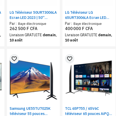
A
LG Téléviseur 50UR73006LA
LG Téléviseur LG
Ecran LED 2023 | 50''
65UR73006LA Ecran LED
(126cm) | UHD | Processeur
2023 | 65'' (164 cm) | UHD |
Par :
Par :
Baye électronique
Baye électronique
α5 AI 4K Gen6
Processeur α5 AI 4K Gen6
262 500 F CFA
400 000 F CFA
,
Livraison GRATUITE
demain,
Livraison GRATUITE
demain,
10 août
10 août
favorite_border
favorite_border
Samsung UE55TU7025K
TCL 65P755 / 65V6C
téléviseur 55 pouces
téléviseur 65 pouces AiPQ