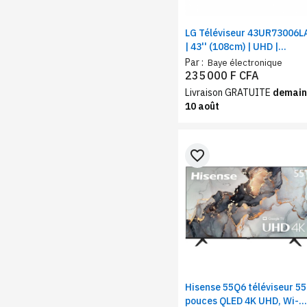
LG Téléviseur 43UR73006L
| 43'' (108cm) | UHD |
Processeur α5 AI 4K Gen6
Par :
Baye électronique
235 000 F CFA
Livraison GRATUITE
demain
10 août
favorite_border
Hisense 55Q6 téléviseur 55
pouces QLED 4K UHD, Wi-Fi