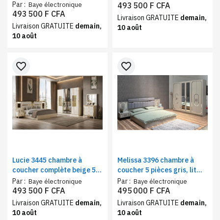
gris doré – Armoire 6
pièces – Armoire 6
Par :
Baye électronique
493 500 F CFA
portes, coiffeuse avec
battants, coiffeuse avec
493 500 F CFA
Livraison GRATUITE
demain,
miroir, lit avec coffre de
miroir, lit avec coffre de
Livraison GRATUITE
demain,
10 août
rangement
rangement
10 août
favorite_border
favorite_border
Lucie 3445 chambre à
Melissa 3396 chambre à
coucher complète beige 5
coucher 5 pièces gris, lit
pièces – Armoire 6
180x200 + armoire 6 portes
Par :
Par :
Baye électronique
Baye électronique
battants, lit avec coffre de
493 500 F CFA
495 000 F CFA
rangement et coiffeuse
Livraison GRATUITE
demain,
Livraison GRATUITE
demain,
avec miroir
10 août
10 août