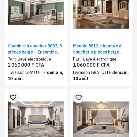
Chambre à coucher 8803, 8
Meuble 8812, chambre à
pièces beige – Ensemble
coucher 6 pièces beige
chambre complète avec
doré | Ensemble chambre
Par :
Par :
Baye électronique
Baye électronique
armoire 6 portes
adulte complète avec
1 060 000 F CFA
1 060 000 F CFA
rangement
Livraison GRATUITE
demain,
Livraison GRATUITE
demain,
10 août
10 août
favorite_border
favorite_border