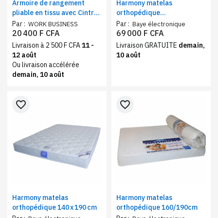
Armoire de rangement
Harmony matelas
pliable en tissu avec Cintres
orthopédique
offerts - Bleu
90/190,Confort Ferme
Par :
Par :
WORK BUSINESS
Baye électronique
20 400 F CFA
69 000 F CFA
Livraison à 2 500 F CFA
11 -
Livraison GRATUITE
demain,
12 août
10 août
Ou livraison accélérée
demain, 10 août
favorite_border
favorite_border
Harmony matelas
Harmony matelas
orthopédique 140 x 190 cm
orthopédique 160/190cm