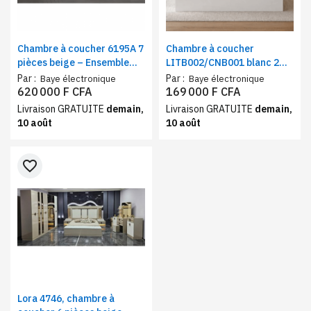
Chambre à coucher 6195A 7
Chambre à coucher
pièces beige – Ensemble
LITB002/CNB001 blanc 2
chambre complète armoire
pièces – Ensemble chambre
Par :
Par :
Baye électronique
Baye électronique
6 battants, lit, coiffeuse et
moderne, lit + chevet,
620 000 F CFA
169 000 F CFA
grand rangement
confort et rangement
Livraison GRATUITE
demain,
Livraison GRATUITE
demain,
pratique
10 août
10 août
favorite_border
Lora 4746, chambre à