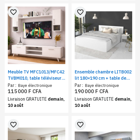
favorite_border
favorite_border
Meuble TV MFC1013/MFC42
Ensemble chambre LITB002
TVBM010, table téléviseur
lit 180×190 cm + table de
avec espaces de
chevet 41×37×40 cm blanc
Par :
Par :
Baye électronique
Baye électronique
rangements marron blanc
115 000 F CFA
190 000 F CFA
Livraison GRATUITE
demain,
Livraison GRATUITE
demain,
10 août
10 août
favorite_border
favorite_border