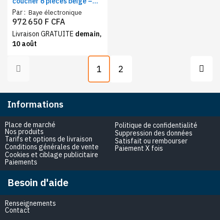
coucher 6 pièces beige –
Ensemble chambre
Par :
Baye électronique
moderne lit, coiffeuse,
972 650 F CFA
armoire 6 battants et
Livraison GRATUITE
demain,
rangement
10 août
1
2
Informations
Place de marché
Politique de confidentialité
Nos produits
Suppression des données
Tarifs et options de livraison
Satisfait ou rembourser
Conditions générales de vente
Paiement X fois
Cookies et ciblage publicitaire
Paiements
Besoin d'aide
Renseignements
Contact