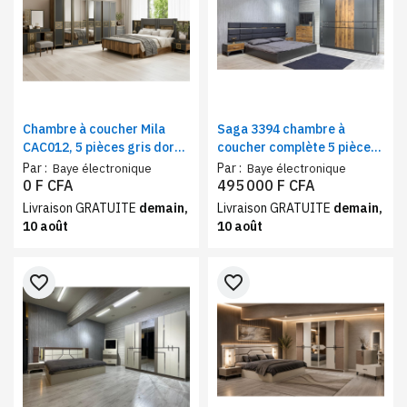
Chambre à coucher Mila
Saga 3394 chambre à
CAC012, 5 pièces gris doré |
coucher complète 5 pièces
Ensemble lit 180x200 cm +
gris – Armoire 6 battants,
Par :
Par :
Baye électronique
Baye électronique
armoire 6 battants
lit avec coffre de
0 F CFA
495 000 F CFA
rangement
Livraison GRATUITE
demain,
Livraison GRATUITE
demain,
10 août
10 août
favorite_border
favorite_border