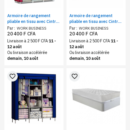
Armoire de rangement
Armoire de rangement
pliable en tissu avec Cintres
pliable en tissu avec Cintres
offerts - Rose foncé
offerts - Marron foncé
Par :
Par :
WORK BUSINESS
WORK BUSINESS
20 400 F CFA
20 400 F CFA
Livraison à 2 500 F CFA
11 -
Livraison à 2 500 F CFA
11 -
12 août
12 août
Ou livraison accélérée
Ou livraison accélérée
demain, 10 août
demain, 10 août
favorite_border
favorite_border