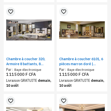
favorite_border
favorite_border
Chambre à coucher 320,
Chambre à coucher 6101, 6
Armoire 8 battants, 8
pièces marron doré |
pièces beige doré |
Ensemble chambre adulte
Par :
Par :
Baye électronique
Baye électronique
Ensemble chambre
complète armoire 8
1 115 000 F CFA
1 115 000 F CFA
complète armoire 8
battants
Livraison GRATUITE
demain,
Livraison GRATUITE
demain,
battants
10 août
10 août
favorite_border
favorite_border