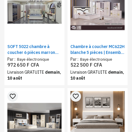
SOFT 5022 chambre à
Chambre à coucher MC622H
coucher 6 pièces marron
blanche 5 pièces | Ensemble
beige – Pack chambre
chambre moderne armoire
Par :
Par :
Baye électronique
Baye électronique
adulte, lit, armoire 6
6 battants, coiffeuse, lit et
972 650 F CFA
522 500 F CFA
battants, coiffeuse et
rangement inclus
Livraison GRATUITE
demain,
Livraison GRATUITE
demain,
mobilier complet
10 août
10 août
favorite_border
favorite_border