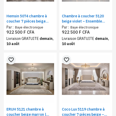
Hemsin 5074 chambre à
Chambre à coucher 5120
coucher 7 pièces beige
beige violet – Ensemble
marron | Ensemble chambre
chambre complète 7 pièces
Par :
Par :
Baye électronique
Baye électronique
premium complète avec
design moderne
922 500 F CFA
922 500 F CFA
rangement
Livraison GRATUITE
demain,
Livraison GRATUITE
demain,
10 août
10 août
favorite_border
favorite_border
ERUH 5121 chambre à
Coco Lux 5119 chambre à
coucher beige marron |
coucher 7 pièces beige –