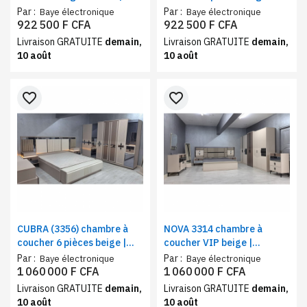
Ensemble chambre
Ensemble chambre
Par :
Par :
Baye électronique
Baye électronique
complète moderne,
complète lit king size,
922 500 F CFA
922 500 F CFA
élégance, confort et grand
mobilier premium et grand
Livraison GRATUITE
demain,
Livraison GRATUITE
demain,
espace de rangement
dressing
10 août
10 août
favorite_border
favorite_border
CUBRA (3356) chambre à
NOVA 3314 chambre à
coucher 6 pièces beige |
coucher VIP beige |
Chambre adulte lit, armoire
Ensemble 7 pièces, armoire
Par :
Par :
Baye électronique
Baye électronique
8 battants, chevets et
8 portes, coiffeuse, espace
1 060 000 F CFA
1 060 000 F CFA
mobilier de rangement
de rangement et miroir
Livraison GRATUITE
demain,
Livraison GRATUITE
demain,
10 août
10 août