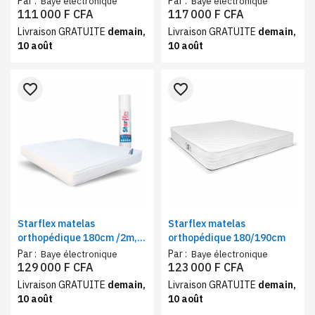
Par :
Par :
Baye électronique
Baye électronique
111 000 F CFA
117 000 F CFA
Livraison GRATUITE
demain,
Livraison GRATUITE
demain,
10 août
10 août
favorite_border
favorite_border
Starflex matelas
Starflex matelas
orthopédique 180cm /2m,
orthopédique 180/190cm
Confort Ferme
Par :
Par :
Baye électronique
Baye électronique
129 000 F CFA
123 000 F CFA
Livraison GRATUITE
demain,
Livraison GRATUITE
demain,
10 août
10 août