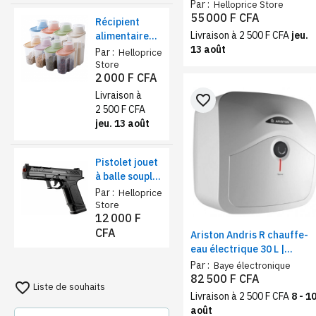
thermostat intelligent, san
Par :
Helloprice Store
réservoir
55 000 F CFA
Récipient
Livraison à 2 500 F CFA
jeu.
alimentaire
13 août
de stockage
Par :
Helloprice
1,9L – farine,
Store
2 000 F CFA
sucre et thé
Livraison à
favorite_border
2 500 F CFA
jeu. 13 août
Pistolet jouet
à balle souple
sécurisé –
Par :
Helloprice
Éjection de
Store
12 000 F
coquilles et
CFA
chargeur
Ariston Andris R chauffe-
réaliste
eau électrique 30 L |
Appareil chauffant mural
Par :
Baye électronique
compact, moderne
82 500 F CFA
favorite_border
Liste de souhaits
monophasé
Livraison à 2 500 F CFA
8 - 1
août