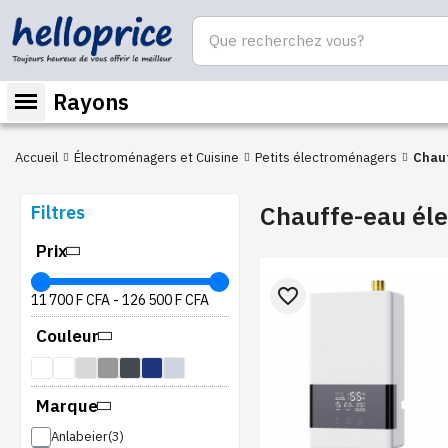
Rayons
Accueil
Électroménagers et Cuisine
Petits électroménagers
Chauf
Chauffe-eau éle
Filtres
Prix
favorite_border
11 700 F CFA
-
126 500 F CFA
Couleur
Marque
Anlabeier