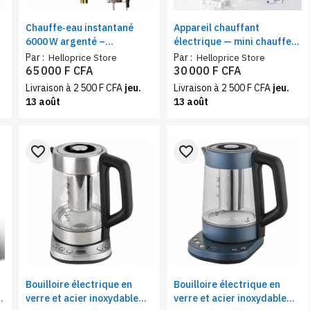
Chauffe‑eau instantané
Appareil chauffant
6000 W argenté –
électrique — mini chauffe-
thermostat numérique,
eau intelligent mural Noir,
Par :
Par :
Helloprice Store
Helloprice Store
douche / cuisine
5500 W performant
65 000 F CFA
30 000 F CFA
Livraison à 2 500 F CFA
jeu.
Livraison à 2 500 F CFA
jeu.
13 août
13 août
favorite_border
favorite_border
Bouilloire électrique en
Bouilloire électrique en
verre et acier inoxydable
verre et acier inoxydable