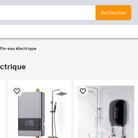
Rechercher
fe-eau électrique
ctrique
favorite_border
favorite_border