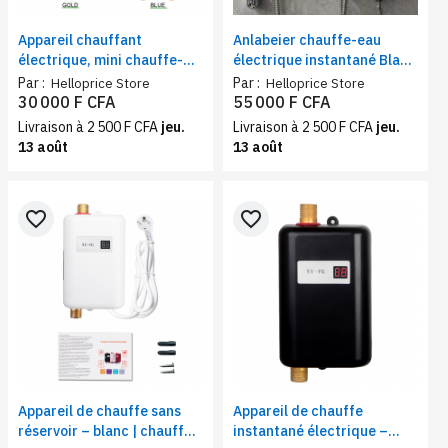
Appareil chauffant
Anlabeier chauffe-eau
électrique, mini chauffe-
électrique instantané Blanc
eau intelligent mural Blanc,
- 8000 W — contrôle de
Par :
Par :
Helloprice Store
Helloprice Store
5500 W — compact et
thermostat à température
30 000 F CFA
55 000 F CFA
performant
constante | affichage LED,
Livraison à 2 500 F CFA
jeu.
Livraison à 2 500 F CFA
jeu.
sans réservoir
13 août
13 août
favorite_border
favorite_border
Appareil de chauffe sans
Appareil de chauffe
réservoir – blanc | chauffe-
instantané électrique –