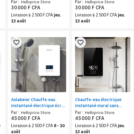
s
avec filtre | 1,8 L | Sans fil,
avec filtre | 1,8 L | Théière
Par :
Par :
Helloprice Store
Helloprice Store
Garde au chaud, Gris clair
chaude, Intélligente, Bleu
30 000 F CFA
30 000 F CFA
royal
Livraison à 2 500 F CFA
jeu.
Livraison à 2 500 F CFA
jeu.
13 août
13 août
favorite_border
favorite_border
Anlabeier Chauffe‑eau
Chauffe-eau électrique
instantané électrique écran
instantané mural sans
LED – 6 000 W, Débit
réservoir
Par :
Par :
Helloprice Store
Helloprice Store
nominale 2 à 6 L/min,
45 000 F CFA
45 000 F CFA
Douche, cuisine
0
Livraison à 2 500 F CFA
8 - 10
Livraison à 2 500 F CFA
jeu.
août
13 août