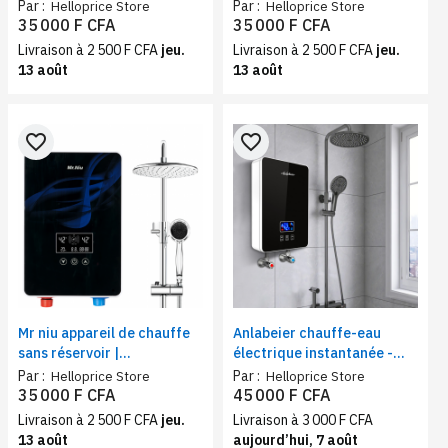
eau instantané électrique
3 800 W, design noir, parfait
Par :
Par :
Helloprice Store
Helloprice Store
3 800 W, douche, cuisine
sous évier
35 000 F CFA
35 000 F CFA
Livraison à 2 500 F CFA
jeu.
Livraison à 2 500 F CFA
jeu.
13 août
13 août
favorite_border
favorite_border
Mr niu appareil de chauffe
Anlabeier chauffe-eau
sans réservoir |
électrique instantanée -
chauffe‑eau instantané
Débit d'eau 2-6L/min, eau
Par :
Par :
Helloprice Store
Helloprice Store
électrique écran LED –
chaude immédiate | Douche
35 000 F CFA
45 000 F CFA
6 000 W, douche, cuisine
et cuisine
Livraison à 2 500 F CFA
jeu.
Livraison à 3 000 F CFA
13 août
aujourd’hui, 7 août