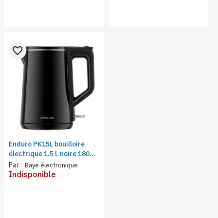
favorite_border
Enduro PK15L bouilloire
électrique 1.5 L noire 1800
W, voyant lumineux et arrêt
Par :
Baye électronique
automatique
Indisponible