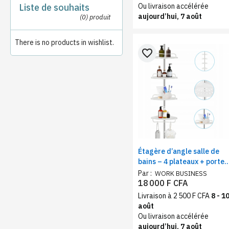
Liste de souhaits
Ou livraison accélérée
aujourd’hui, 7 août
(0)
produit
There is no products in wishlist.
favorite_border
Étagère d’angle salle de
bains – 4 plateaux + porte-
serviettes
Par :
WORK BUSINESS
18 000 F CFA
Livraison à 2 500 F CFA
8 - 1
août
Ou livraison accélérée
aujourd’hui, 7 août