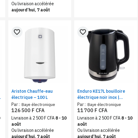
Ou livraison accélérée
aujourd’hui, 7 août
favorite_border
favorite_border
Ariston Chauffe-eau
Enduro KE17L bouilloire
électrique – 100 L
électrique noir inox |
Chauffe eau rapide, niveau
Par :
Par :
Baye électronique
Baye électronique
d’eau visible 2200W
126 500 F CFA
11 700 F CFA
0
Livraison à 2 500 F CFA
8 - 10
Livraison à 2 500 F CFA
8 - 10
août
août
Ou livraison accélérée
Ou livraison accélérée
aujourd’hui, 7 août
aujourd’hui, 7 août