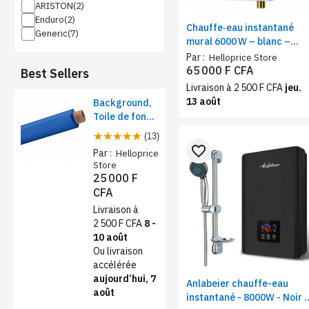
ARISTON
Enduro
Chauffe‑eau instantané
Generic
mural 6000 W – blanc –
affichage LCD, sans
Par :
Helloprice Store
réservoir
65 000 F CFA
Best Sellers
Livraison à 2 500 F CFA
jeu.
13 août
Background,
Toile de fond
papier pour
(13)
studio photo -
favorite_border
Par :
Helloprice
Rose foncé
Store
25 000 F
CFA
Livraison à
2 500 F CFA
8 -
10 août
Ou livraison
accélérée
aujourd’hui, 7
Anlabeier chauffe-eau
août
instantané - 8000W - Noir |