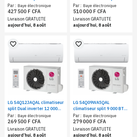
inverter+Anti mosquito
24000BTU | Gold Fin™
Par :
Par :
Baye électronique
Baye électronique
18000BTU | Redémarrage
427 500 F CFA
510 000 F CFA
automatique
Livraison GRATUITE
Livraison GRATUITE
aujourd’hui, 8 août
aujourd’hui, 8 août
favorite_border
favorite_border
LG S4Q12JAQAL climatiseur
LG S4Q09WA5QAL
split Dual inverter 12 000
climatiseur split 9 000 BTU
BTU / 1.5 CV | Économie
/ 1CV | Compresseur™ DUAL
Par :
Par :
Baye électronique
Baye électronique
d’énergie
Inverter
269 500 F CFA
279 000 F CFA
Livraison GRATUITE
Livraison GRATUITE
aujourd’hui, 8 août
aujourd’hui, 8 août