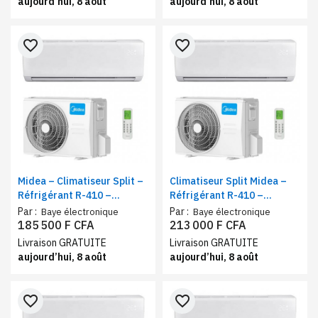
aujourd’hui, 8 août
aujourd’hui, 8 août
favorite_border
favorite_border
Midea – Climatiseur Split –
Climatiseur Split Midea –
Réfrigérant R-410 –
Réfrigérant R-410 –
Fonction Nuit – 9000 BTU
Capacité de
Par :
Par :
Baye électronique
Baye électronique
refroidissement 12000
185 500 F CFA
213 000 F CFA
BTU, Télécommande
Livraison GRATUITE
Livraison GRATUITE
Intelligente
aujourd’hui, 8 août
aujourd’hui, 8 août
favorite_border
favorite_border