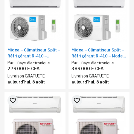
Midea – Climatiseur Split –
Midea – Climatiseur Split –
Réfrigérant R-410 –
Réfrigérant R-410 – Mode
Technologie moderne et
Éco – 24000 BTU
Par :
Par :
Baye électronique
Baye électronique
écoénergétique 18000BTU
279 000 F CFA
389 000 F CFA
Livraison GRATUITE
Livraison GRATUITE
aujourd’hui, 8 août
aujourd’hui, 8 août
favorite_border
favorite_border