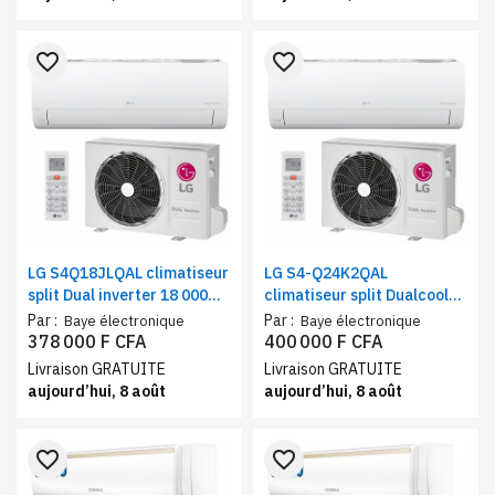
favorite_border
favorite_border
LG S4Q18JLQAL climatiseur
LG S4-Q24K2QAL
split Dual inverter 18 000
climatiseur split Dualcool™
BTU / 2.5 CV | Compresseur
3 CV | Compresseur™ DUAL
Par :
Par :
Baye électronique
Baye électronique
Inverter | Mode ventilateur
378 000 F CFA
400 000 F CFA
Livraison GRATUITE
Livraison GRATUITE
aujourd’hui, 8 août
aujourd’hui, 8 août
favorite_border
favorite_border