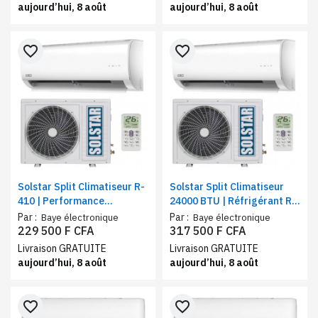
aujourd’hui, 8 août
aujourd’hui, 8 août
favorite_border
favorite_border
Solstar Split Climatiseur R-
Solstar Split Climatiseur
410 | Performance
24000 BTU | Réfrigérant R-
silencieuse | Capacité de
410 | Refroidissement
Par :
Par :
Baye électronique
Baye électronique
refroidissement 18000 BTU
performant
229 500 F CFA
317 500 F CFA
Livraison GRATUITE
Livraison GRATUITE
aujourd’hui, 8 août
aujourd’hui, 8 août
favorite_border
favorite_border