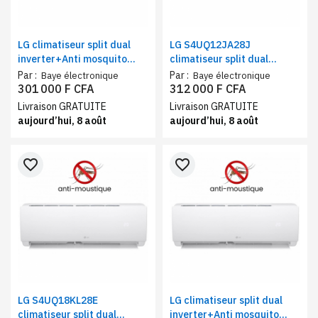
LG climatiseur split dual
LG S4UQ12JA28J
inverter+Anti mosquito
climatiseur split dual
9000BTU | Mode Gen+™
inverter+Anti mosquito
Par :
Par :
Baye électronique
Baye électronique
12000BTU | DUAL Inverter
301 000 F CFA
312 000 F CFA
Compressor™
Livraison GRATUITE
Livraison GRATUITE
aujourd’hui, 8 août
aujourd’hui, 8 août
favorite_border
favorite_border
LG S4UQ18KL28E
LG climatiseur split dual
climatiseur split dual
inverter+Anti mosquito