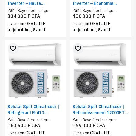
Inverter – Haute
Inverter – Économie
performance – Gaz R32 –
d’énergie – Gaz R32 –
Par :
Par :
Baye électronique
Baye électronique
18000 BTU
24000 BTU
334 000 F CFA
400 000 F CFA
Livraison GRATUITE
Livraison GRATUITE
aujourd’hui, 8 août
aujourd’hui, 8 août
favorite_border
favorite_border
Solstar Split Climatiseur |
Solstar Split Climatiseur |
Réfrigérant R-410
Refroidissement 12000BTU
Refroidissement efficace |
, rapide et économique, R-
Par :
Par :
Baye électronique
Baye électronique
9000 BTU
410
163 500 F CFA
169 000 F CFA
Livraison GRATUITE
Livraison GRATUITE