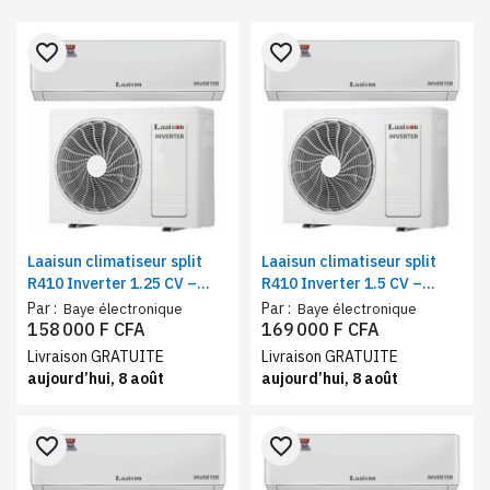
favorite_border
favorite_border
Laaisun climatiseur split
Laaisun climatiseur split
R410 Inverter 1.25 CV –
R410 Inverter 1.5 CV –
9000 BTU, Blanc – A+++
12000 BTU, Blanc – A+++
Par :
Par :
Baye électronique
Baye électronique
158 000 F CFA
169 000 F CFA
Livraison GRATUITE
Livraison GRATUITE
aujourd’hui, 8 août
aujourd’hui, 8 août
favorite_border
favorite_border