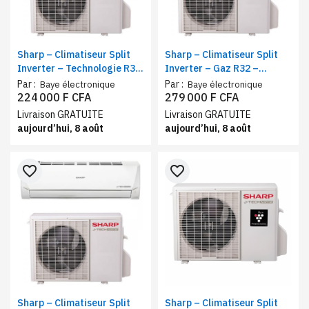
Sharp – Climatiseur Split
Sharp – Climatiseur Split
Inverter – Technologie R32
Inverter – Gaz R32 –
– Refroidissement puissant
Capacité de
Par :
Par :
Baye électronique
Baye électronique
9000 BTU
refroidissement 12000 BTU
224 000 F CFA
279 000 F CFA
Livraison GRATUITE
Livraison GRATUITE
aujourd’hui, 8 août
aujourd’hui, 8 août
favorite_border
favorite_border
Sharp – Climatiseur Split
Sharp – Climatiseur Split