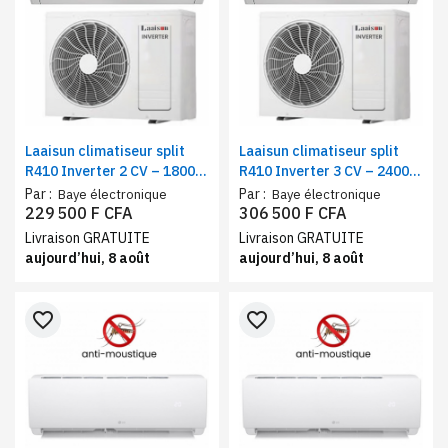
Laaisun climatiseur split
Laaisun climatiseur split
R410 Inverter 2 CV – 18000
R410 Inverter 3 CV – 24000
BTU, Blanc – A+++
BTU, Blanc – A+++
Par :
Par :
Baye électronique
Baye électronique
229 500 F CFA
306 500 F CFA
Livraison GRATUITE
Livraison GRATUITE
aujourd’hui, 8 août
aujourd’hui, 8 août
favorite_border
favorite_border