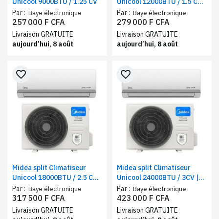
Unicool 9000BTU / 1.25 CV
Unicool 12000BTU / 1.5 CV
New inverter, mode Eco
Par :
Par :
Baye électronique
Baye électronique
257 000 F CFA
279 000 F CFA
Livraison GRATUITE
Livraison GRATUITE
aujourd’hui, 8 août
aujourd’hui, 8 août
favorite_border
favorite_border
Midea split Climatiseur
Midea split Climatiseur
Unicool 18000BTU / 2.5 CV |
Unicool 24000BTU / 3CV |
New inverter, mode Eco
New inverter
Par :
Par :
Baye électronique
Baye électronique
317 500 F CFA
423 000 F CFA
Livraison GRATUITE
Livraison GRATUITE