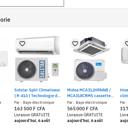
orie
favorite_border
favorite_border
favorit
Solstar Split Climatiseur
Midea MCA312HRNNB /
His
| R-410 | Technologie de
MCA318CRMS cassette,
clim
uble
refroidissement avancée
Classe A++
Pui
e
Par :
Baye électronique
Par :
Baye électronique
Par :
tec
163 500 F CFA
565 000 F CFA
317
Gen
Livraison GRATUITE
Livraison GRATUITE
Livr
aujourd’hui, 6 août
aujourd’hui, 6 août
aujo