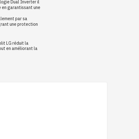
logie Dual Inverter il
 en garantissant une
alement par sa
grant une protection
lit LG réduit la
out en améliorant la