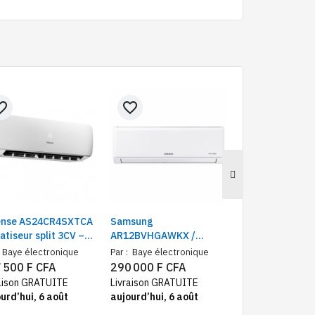
e_border
favorite_border
favorite_border
ense AS24CR4SXTCA
Samsung
Beko Split 1800
atiseur split 3CV –
AR12BVHGAWKX /
1.5CV | Climatis
ssance 24000 BTU,
AR18BVHGAWKX Split
bacterien,
Baye électronique
Par :
Baye électronique
Par :
Baye électr
hnologie Cold Plasma
Double Inverter|
déshumidificati
 500 F CFA
290 000 F CFA
196 500 F CF
erator
12000BTU
aison GRATUITE
Livraison GRATUITE
Livraison GRATU
urd’hui, 6 août
aujourd’hui, 6 août
aujourd’hui, 6 a