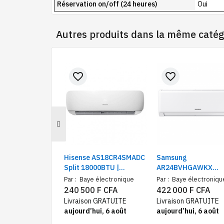
Réservation on/off (24 heures)
Oui
Autres produits dans la même catég
favorite_border
favorite_border
Hisense AS18CR4SMADC
Samsung
Split 18000BTU |
AR24BVHGAWKX
Climatiseur silencieux
Climatiseur Split Do
Par :
Baye électronique
Par :
Baye électroniqu
Inverter 24000 BTU
240 500 F CFA
422 000 F CFA
Livraison GRATUITE
Livraison GRATUITE
aujourd’hui, 6 août
aujourd’hui, 6 août