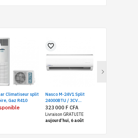
favorite_border
favorite_border
Next
ar Climatiseur split
Nasco M-24V1 Split
Nasco MSAFD-24 S
ire, Gaz R410
24000BTU / 3CV
Golden | Climatise
|Climatiseur inverter,
24000BTU / 3CV , 
sponible
323 000 F CFA
Indisponible
Blanc
Livraison GRATUITE
aujourd’hui, 6 août