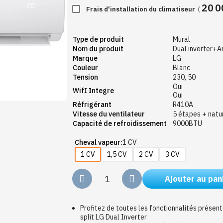
20 0
Frais d'installation du climatiseur
(
Type de produit
Mural
Nom du produit
Dual inverter+A
Marque
LG
Couleur
Blanc
Tension
230, 50
Oui
WifI Integre
Oui
Réfrigérant
R410A
Vitesse du ventilateur
5 étapes + natu
Capacité de refroidissement
9000BTU
Cheval vapeur
1 CV
1 CV
1,5 CV
2 CV
3 CV
Ajouter au pan
Profitez de toutes les fonctionnalités présen
split LG Dual Inverter