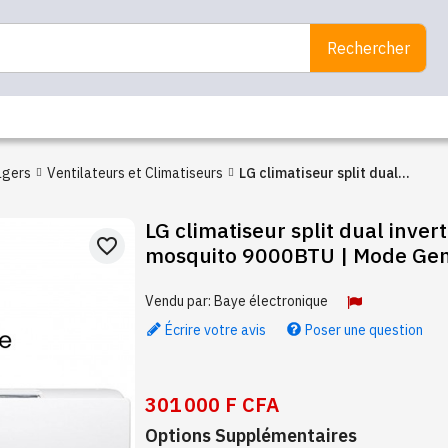
Rechercher
agers
Ventilateurs et Climatiseurs
LG climatiseur split dual
inverter+Anti mosquito
LG climatiseur split dual inver
9000BTU | Mode Gen+™
favorite_border
mosquito 9000BTU | Mode Ge
Vendu par:
Baye électronique
Écrire votre avis
Poser une question
301 000 F CFA
Options Supplémentaires