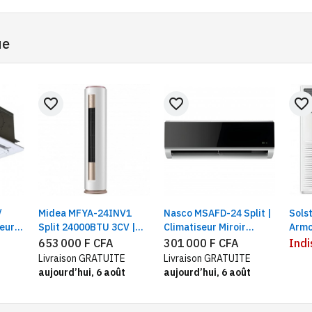
ue
favorite_border
favorite_border
favorite_border
/
Midea MFYA-24INV1
Nasco MSAFD-24 Split |
Solst
eur
Split 24000BTU 3CV |
Climatiseur Miroir
Armo
e
Climatiseur tour
24000BTU / 3CV, R22
653 000 F CFA
301 000 F CFA
Indi
10
inverter new model
|Filtre biologique
Livraison GRATUITE
Livraison GRATUITE
antibactérien
aujourd’hui, 6 août
aujourd’hui, 6 août