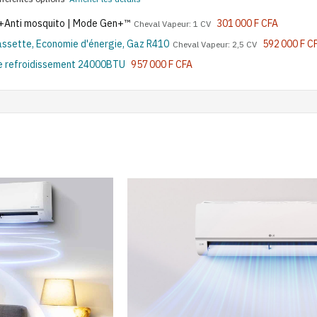
er+Anti mosquito | Mode Gen+™
301 000 F CFA
Cheval Vapeur: 1 CV
ssette, Economie d'énergie, Gaz R410
592 000 F C
Cheval Vapeur: 2,5 CV
e refroidissement 24000BTU
957 000 F CFA