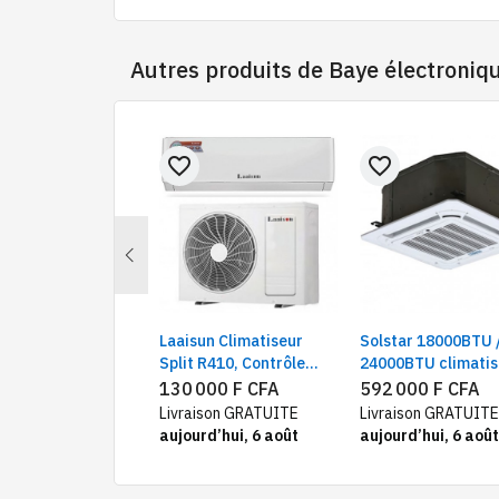
Autres produits de
Baye électroniq
favorite_border
favorite_border
Previous
 split 9000BTU /
Laaisun Climatiseur
Solstar 18000BTU 
0BTU / 24000BTU
Split R410, Contrôle
24000BTU climatis
ter, A+
automatique de
cassette, Economi
000 F CFA
130 000 F CFA
592 000 F CFA
température
d'énergie, Gaz R4
Livraison GRATUITE
Livraison GRATUITE
aujourd’hui, 6 août
aujourd’hui, 6 août