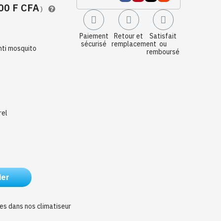
00 F CFA
)
Paiement
Retour et
Satisfait
sécurisé
remplacement
ou
nti mosquito
remboursé
rel
ier
tes dans nos climatiseur