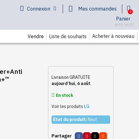
Connexion
Mes commandes
Panier
article(s)
Acheter à nouveau
Vendre
Liste de souhaits
ter+Anti
Livraison GRATUITE
n+™
aujourd’hui, 6 août
.
En stock
Voir les produits
LG
État du produit:
Neuf
Partager