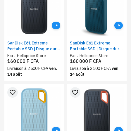
SanDisk E61 Extreme
SanDisk E61 Extreme
Portable SSD | Disque dure
Portable SSD | Disque dure
externe | Capacité de
externe | Stockage 1 To |
Par :
Par :
Helloprice Store
Helloprice Store
Stockage 1 To | Vitesse de
Couleur verte | Interface
160 000 F CFA
160 000 F CFA
lecture 1050 Mo/s
USB 3.2
Livraison à 2 500 F CFA
ven.
Livraison à 2 500 F CFA
ven.
14 août
14 août
favorite_border
favorite_border