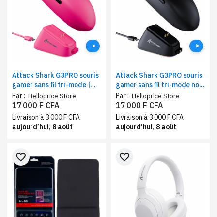
Attack Shark G3PRO souris
Attack Shark G3PRO souris
gamer sans fil tri-mode |
gamer sans fil tri-mode noir
design rose, recharge
| recharge magnétique,
Par :
Par :
Helloprice Store
Helloprice Store
magnétique, capteur PixArt
capteur PAW3311
17 000 F CFA
17 000 F CFA
PAW3311
Livraison à 3 000 F CFA
Livraison à 3 000 F CFA
aujourd’hui, 8 août
aujourd’hui, 8 août
favorite_border
favorite_border