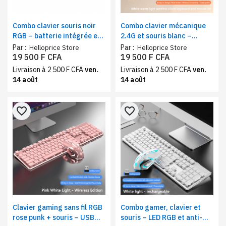
Combo clavier souris noir
Combo clavier mécanique
RGB – batterie intégrée et
2.4G et souris blanc –
plug et play
design typewriter
Par :
Par :
Helloprice Store
Helloprice Store
rétroéclairé
19 500 F CFA
19 500 F CFA
Livraison à 2 500 F CFA
ven.
Livraison à 2 500 F CFA
ven.
14 août
14 août
favorite_border
favorite_border
Clavier gaming sans fil RGB
Combo gamer, clavier et
rose punk + souris – USB
souris – LED RGB et anti-