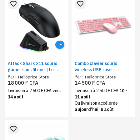
favorite_border
favorite_border
Attack Shark X11 souris
Combo clavier souris
gamer sans fil noir | tri-
wireless USB rose –
mode, station de charge
compatible Windows &
Par :
Par :
Helloprice Store
Helloprice Store
magnétique dock RGB
MacOS
18 000 F CFA
14 500 F CFA
Livraison à 2 500 F CFA
ven.
Livraison à 2 500 F CFA
10 -
14 août
11 août
Ou livraison accélérée
aujourd’hui, 8 août
favorite_border