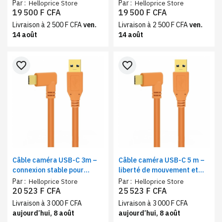
type-C, connexion 2.4 GHz
ghosting, gaming et bureau
Par :
Par :
Helloprice Store
Helloprice Store
19 500 F CFA
19 500 F CFA
Livraison à 2 500 F CFA
ven.
Livraison à 2 500 F CFA
ven.
14 août
14 août
favorite_border
favorite_border
Câble caméra USB-C 3m –
Câble caméra USB-C 5 m –
connexion stable pour
liberté de mouvement et
streaming et photo
transmission fluide
Par :
Par :
Helloprice Store
Helloprice Store
20 523 F CFA
25 523 F CFA
Livraison à 3 000 F CFA
Livraison à 3 000 F CFA
aujourd’hui, 8 août
aujourd’hui, 8 août