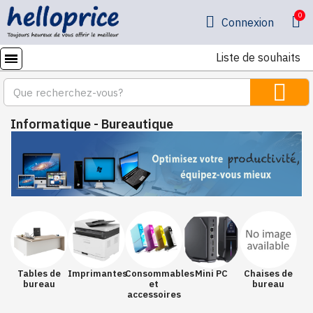
Connexion
Liste de souhaits
Informatique - Bureautique
Tables de
Imprimantes
Consommables
Mini PC
Chaises de
bureau
et
bureau
accessoires