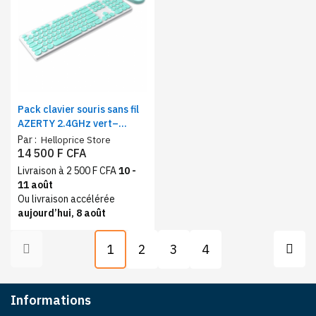
Pack clavier souris sans fil
AZERTY 2.4GHz vert–
silencieux et ergonomique
Par :
Helloprice Store
14 500 F CFA
Livraison à 2 500 F CFA
10 -
11 août
Ou livraison accélérée
aujourd’hui, 8 août
1
2
3
4
Informations