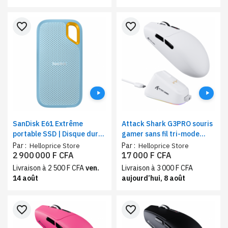
favorite_border
favorite_border
SanDisk E61 Extrême
Attack Shark G3PRO souris
portable SSD | Disque dure
gamer sans fil tri-mode
externe professionnel |
blanc | recharge
Par :
Par :
Helloprice Store
Helloprice Store
Stockage 2To, Ecriture
magnétique, capteur PixArt
2 900 000 F CFA
17 000 F CFA
1000 Mo/s
PAW3311
Livraison à 2 500 F CFA
ven.
Livraison à 3 000 F CFA
14 août
aujourd’hui, 8 août
favorite_border
favorite_border