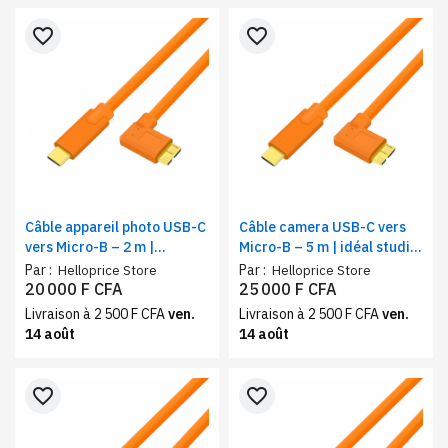
favorite_border
favorite_border
Câble appareil photo USB-C
Câble camera USB-C vers
vers Micro-B – 2 m |
Micro-B – 5 m | idéal studio
compact et pratique
photo
Par :
Par :
Helloprice Store
Helloprice Store
20 000 F CFA
25 000 F CFA
Livraison à 2 500 F CFA
ven.
Livraison à 2 500 F CFA
ven.
14 août
14 août
favorite_border
favorite_border