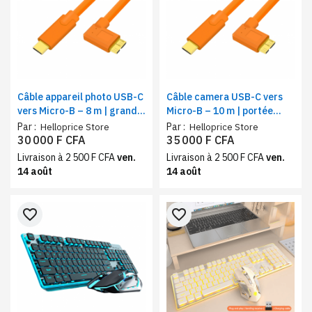
Câble appareil photo USB-C
Câble camera USB-C vers
vers Micro-B – 8 m | grande
Micro-B – 10 m | portée
liberté de mouvement
longue distance
Par :
Par :
Helloprice Store
Helloprice Store
30 000 F CFA
35 000 F CFA
Livraison à 2 500 F CFA
ven.
Livraison à 2 500 F CFA
ven.
14 août
14 août
favorite_border
favorite_border