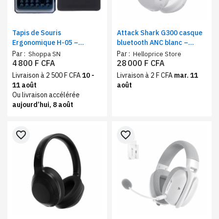
Tapis de Souris
Attack Shark G300 casque
Ergonomique H-05 –
bluetooth ANC blanc –
Support de Poignet avec
reduction de bruit active et
Par :
Par :
Shoppa SN
Helloprice Store
Fonction Massage
mode filaire, ultra léger
4 800 F CFA
28 000 F CFA
Livraison à 2 500 F CFA
10 -
Livraison à 2 F CFA
mar. 11
11 août
août
Ou livraison accélérée
aujourd’hui, 8 août
favorite_border
favorite_border