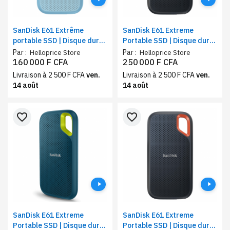
SanDisk E61 Extrême
SanDisk E61 Extreme
portable SSD | Disque dure
Portable SSD | Disque dure
externe | Stockage 1 To |
professionnel externe |
Par :
Par :
Helloprice Store
Helloprice Store
Couleur bleu
Stockage 2 To | Vitesse
160 000 F CFA
250 000 F CFA
d'écriture 1000 Mo/s
Livraison à 2 500 F CFA
ven.
Livraison à 2 500 F CFA
ven.
14 août
14 août
favorite_border
favorite_border
SanDisk E61 Extreme
SanDisk E61 Extreme
Portable SSD | Disque dure
Portable SSD | Disque dure