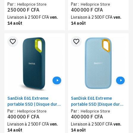
externe | Stockage 2To |
externe | Stockage
Par :
Par :
Helloprice Store
Helloprice Store
Couleur Verte
professionnel 4To | Couleur
250 000 F CFA
400 000 F CFA
noir
Livraison à 2 500 F CFA
ven.
Livraison à 2 500 F CFA
ven.
14 août
14 août
favorite_border
favorite_border
SanDisk E61 Extreme
SanDisk E61 Extreme
portable SSD | Disque dure
portable SSD |Disque dure
externe professionnel |
externe professionnel |
Par :
Par :
Helloprice Store
Helloprice Store
Grande capacité de
Grande capacité de
400 000 F CFA
400 000 F CFA
stockage 4To | Interface
Stockage 4To | Couleur bleu
Livraison à 2 500 F CFA
ven.
Livraison à 2 500 F CFA
ven.
USB 3.2
14 août
14 août