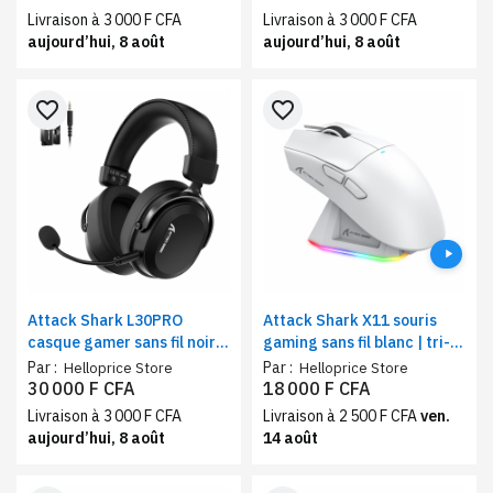
Livraison à 3 000 F CFA
Livraison à 3 000 F CFA
aujourd’hui, 8 août
aujourd’hui, 8 août
favorite_border
favorite_border
Attack Shark L30PRO
Attack Shark X11 souris
casque gamer sans fil noir|
gaming sans fil blanc | tri-
tri-mode, son surround 7.1,
mode, recharge
Par :
Par :
Helloprice Store
Helloprice Store
ergonomique
magnétique dock RGB
30 000 F CFA
18 000 F CFA
Livraison à 3 000 F CFA
Livraison à 2 500 F CFA
ven.
aujourd’hui, 8 août
14 août