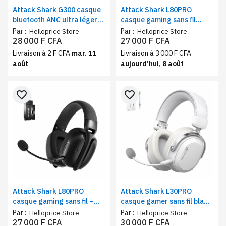
Attack Shark G300 casque
Attack Shark L80PRO
bluetooth ANC ultra léger
casque gaming sans fil
noir – reduction de bruit
blanc – tri-mode, ultra
Par :
Par :
Helloprice Store
Helloprice Store
active et mode filaire
léger, micro détachable
28 000 F CFA
27 000 F CFA
Livraison à 2 F CFA
mar. 11
Livraison à 3 000 F CFA
août
aujourd’hui, 8 août
favorite_border
favorite_border
Attack Shark L80PRO
Attack Shark L30PRO
casque gaming sans fil –
casque gamer sans fil blanc
tri-mode, ultra léger, micro
| tri-mode, son surround
Par :
Par :
Helloprice Store
Helloprice Store
détachable design noir
7.1, ultra confortable
27 000 F CFA
30 000 F CFA