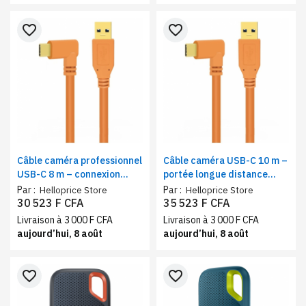
favorite_border
favorite_border
Câble caméra professionnel
Câble caméra USB-C 10 m –
USB-C 8 m – connexion
portée longue distance
directe, transmission haute
haute performance
Par :
Par :
Helloprice Store
Helloprice Store
vitesse
30 523 F CFA
35 523 F CFA
Livraison à 3 000 F CFA
Livraison à 3 000 F CFA
aujourd’hui, 8 août
aujourd’hui, 8 août
favorite_border
favorite_border