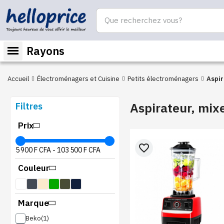
Rayons
Accueil
Électroménagers et Cuisine
Petits électroménagers
Aspirateur, mixe
Filtres
Prix
favorite_border
5 900 F CFA
-
103 500 F CFA
Couleur
Marque
Beko