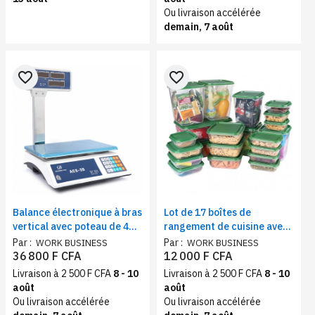
Ou livraison accélérée
demain, 7 août
favorite_border
favorite_border
Balance électronique à bras
Lot de 17 boîtes de
vertical avec poteau de 40
rangement de cuisine avec
Kg | Calcul des prix
couvercles
Par :
Par :
WORK BUSINESS
WORK BUSINESS
36 800 F CFA
12 000 F CFA
Livraison à 2 500 F CFA
8 - 10
Livraison à 2 500 F CFA
8 - 10
août
août
Ou livraison accélérée
Ou livraison accélérée