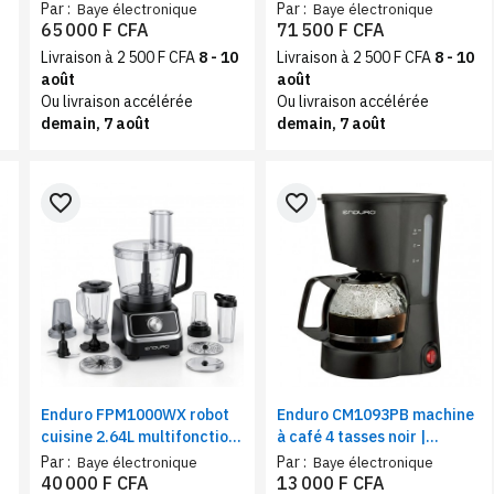
capsule 4 en 1 avec
avec frigo | Distributeur
Par :
Par :
Baye électronique
Baye électronique
réservoir amovible
d’eau avec compartiment
65 000 F CFA
71 500 F CFA
froid 420 W / 120 W
Livraison à 2 500 F CFA
8 - 10
Livraison à 2 500 F CFA
8 - 10
août
août
Ou livraison accélérée
Ou livraison accélérée
demain, 7 août
demain, 7 août
favorite_border
favorite_border
Enduro FPM1000WX robot
Enduro CM1093PB machine
cuisine 2.64L multifonction
à café 4 tasses noir |
1000W | Multi-usages,
Cafetière électrique 0,6L,
Par :
Par :
Baye électronique
Baye électronique
Mixer/Hacher/Pétrir, tube
600W
40 000 F CFA
13 000 F CFA