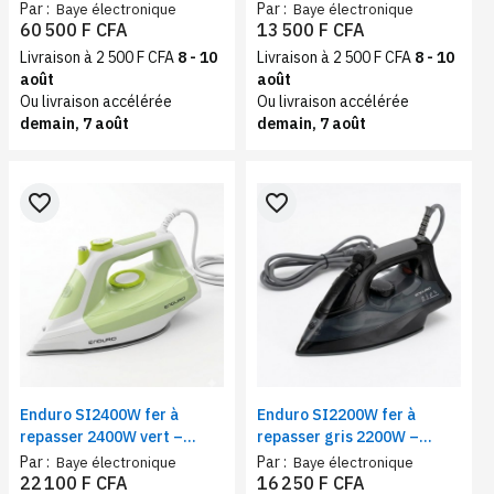
blanc | Distributeur d’eau
vapeur Semelle
Par :
Par :
Baye électronique
Baye électronique
chaude et froide
antiadhésive, réservoir
60 500 F CFA
13 500 F CFA
250ml
Livraison à 2 500 F CFA
8 - 10
Livraison à 2 500 F CFA
8 - 10
août
août
Ou livraison accélérée
Ou livraison accélérée
demain, 7 août
demain, 7 août
favorite_border
favorite_border
Enduro SI2400W fer à
Enduro SI2200W fer à
repasser 2400W vert –
repasser gris 2200W –
Repassage vapeur, spray,
Repassage vapeur, spray,
Par :
Par :
Baye électronique
Baye électronique
semelle céramique,
semelle antiadhésive
22 100 F CFA
16 250 F CFA