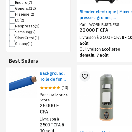
Enduro
Generic
Blender électrique | Mixeu
Hisense
presse-agrumes,
LG
mélangeur extracteur de
Par :
WORK BUSINESS
Nespresso
fruits.
20 000 F CFA
Samsung
Livraison à 2 500 F CFA
8 - 1
SilverCrest
août
Sokany
Ou livraison accélérée
demain, 7 août
Best Sellers
Background,
favorite_border
Toile de fond
papier pour
(13)
studio photo -
Par :
Helloprice
Rose foncé
Store
25 000 F
CFA
Livraison à
2 500 F CFA
8 -
10 août