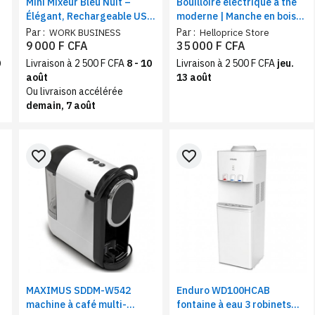
Mini Mixeur Bleu Nuit –
Bouilloire électrique à thé
Élégant, Rechargeable USB
moderne | Manche en bois -
pour Smoothies & Jus
Indicateur de température
Par :
Par :
WORK BUSINESS
Helloprice Store
| 1,7 L
9 000 F CFA
35 000 F CFA
0
Livraison à 2 500 F CFA
8 - 10
Livraison à 2 500 F CFA
jeu.
août
13 août
Ou livraison accélérée
demain, 7 août
favorite_border
favorite_border
MAXIMUS SDDM-W542
Enduro WD100HCAB
machine à café multi-
fontaine à eau 3 robinets