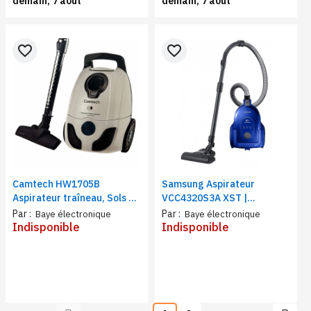
demain, 7 août
demain, 7 août
favorite_border
favorite_border
Camtech HW1705B
Samsung Aspirateur
Aspirateur traîneau, Sols et
VCC4320S3A XST |
meubles | Bac à poussières
Capacité 1600 Watts
Par :
Par :
Baye électronique
Baye électronique
2.5 L | Puissance 120 Watts,
Indisponible
Indisponible
Filtration Hepa