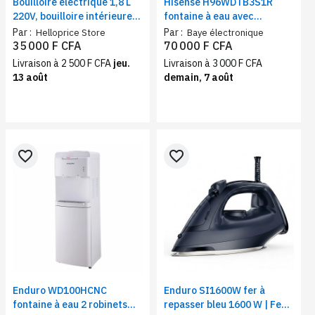
Bouilloire électrique 1,8 L
Hisense H96WDTB3S1R
220V, bouilloire intérieure
fontaine à eau avec
en acier inoxydable 304,
réfrigérateur noir – Eau
Par :
Par :
Helloprice Store
Baye électronique
chauffage rapide, appareil
chaude/Froide/Tiède
35 000 F CFA
70 000 F CFA
ménager
690W, 3 robinets
Livraison à 2 500 F CFA
jeu.
Livraison à 3 000 F CFA
13 août
demain, 7 août
favorite_border
favorite_border
Enduro WD100HCNC
Enduro SI1600W fer à
fontaine à eau 2 robinets
repasser bleu 1600 W | Fer