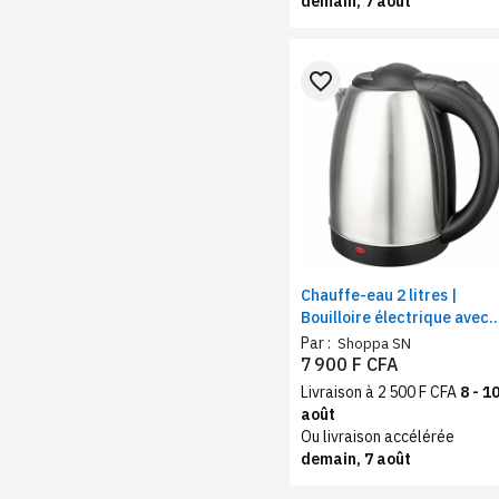
demain, 7 août
favorite_border
Chauffe-eau 2 litres |
Bouilloire électrique avec
arrêt automatique, acier
Par :
Shoppa SN
inoxydable
7 900 F CFA
Livraison à 2 500 F CFA
8 - 1
août
Ou livraison accélérée
demain, 7 août