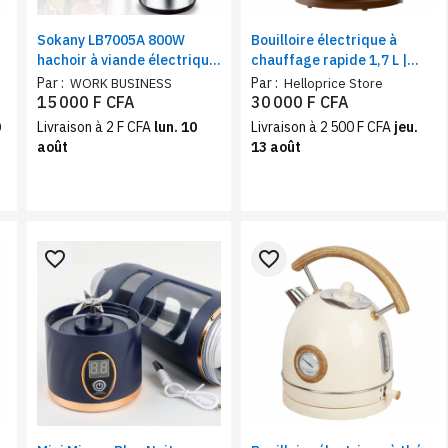
r
Sokany LB7005A 800W
Bouilloire électrique à
hachoir à viande électrique
chauffage rapide 1,7 L |
en acier inoxydable avec bol
Affichage de la
Par :
Par :
WORK BUSINESS
Helloprice Store
en acier inox | Capacité 3
température, Arrêt
15 000 F CFA
30 000 F CFA
litres.
Automatique, Intérieur et
0
Livraison à 2 F CFA
lun. 10
Livraison à 2 500 F CFA
jeu.
Bec en Inox
août
13 août
favorite_border
favorite_border