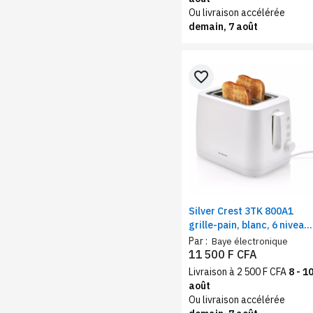
Ou livraison accélérée
demain, 7 août
favorite_border
Silver Crest 3TK 800A1
grille-pain, blanc, 6 niveau
de puissance, tiroir
Par :
Baye électronique
ramasse-miettes,
11 500 F CFA
décongélation,
Livraison à 2 500 F CFA
8 - 1
réchauffage, 800W
août
Ou livraison accélérée