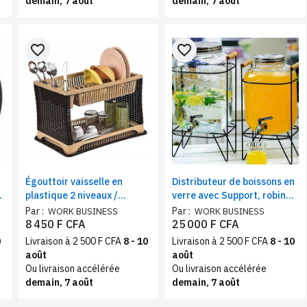
demain, 7 août
demain, 7 août
favorite_border
favorite_border
Égouttoir vaisselle en
Distributeur de boissons en
plastique 2 niveaux /
verre avec Support, robinet
Marron beigne
et couvercle en Acier
Par :
Par :
WORK BUSINESS
WORK BUSINESS
Inoxydable | Capacité 8 et
8 450 F CFA
25 000 F CFA
5L.
0
Livraison à 2 500 F CFA
8 - 10
Livraison à 2 500 F CFA
8 - 10
août
août
Ou livraison accélérée
Ou livraison accélérée
demain, 7 août
demain, 7 août