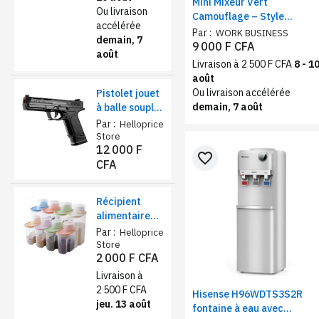
Mini Mixeur Vert
Ou livraison
Camouflage – Style
accélérée
Aventure, Portable
Par :
WORK BUSINESS
demain, 7
9 000 F CFA
août
Livraison à 2 500 F CFA
8 - 1
août
Ou livraison accélérée
Pistolet jouet
demain, 7 août
à balle souple
sécurisé –
Par :
Helloprice
Éjection de
Store
12 000 F
coquilles et
favorite_border
CFA
chargeur
réaliste
Récipient
alimentaire
de stockage
Par :
Helloprice
1,9L – farine,
Store
2 000 F CFA
sucre et thé
Livraison à
2 500 F CFA
Hisense H96WDTS3S2R
jeu. 13 août
fontaine à eau avec