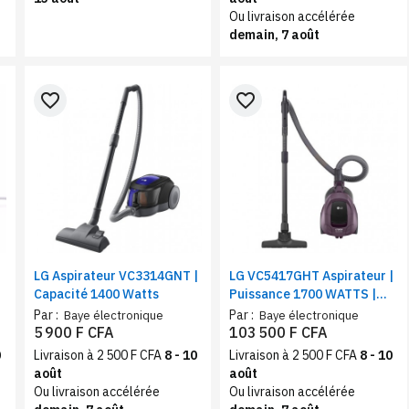
Ou livraison accélérée
demain, 7 août
favorite_border
favorite_border
LG Aspirateur VC3314GNT |
LG VC5417GHT Aspirateur |
x
Capacité 1400 Watts
Puissance 1700 WATTS |
Couleur vin
Par :
Par :
Baye électronique
Baye électronique
5 900 F CFA
103 500 F CFA
0
Livraison à 2 500 F CFA
8 - 10
Livraison à 2 500 F CFA
8 - 10
août
août
Ou livraison accélérée
Ou livraison accélérée