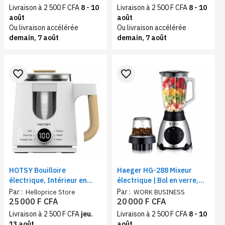
réservoir 350ml
Livraison à 2 500 F CFA
8 - 10
Livraison à 2 500 F CFA
8 - 10
août
août
Ou livraison accélérée
Ou livraison accélérée
demain, 7 août
demain, 7 août
favorite_border
favorite_border
HOTSY Bouilloire
Haeger HG-288 Mixeur
électrique, Intérieur en
électrique | Bol en verre,
inox Avec Filtre,
capacité 1.5 Litres,
Par :
Par :
Helloprice Store
WORK BUSINESS
Thermostat Réglable,
Puissance 850Ws
25 000 F CFA
20 000 F CFA
Températures Préréglées,
Livraison à 2 500 F CFA
jeu.
Livraison à 2 500 F CFA
8 - 10
0.8L, Puissance 600w
13 août
août