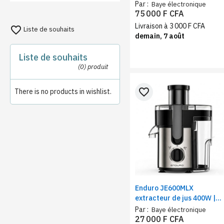
réfrigérateur Gris – Eau
Par :
Baye électronique
chaude/Froide/Tiède
75 000 F CFA
690W, 3 robinets
Livraison à 3 000 F CFA
favorite_border
Liste de souhaits
demain, 7 août
Liste de souhaits
(0)
produit
favorite_border
There is no products in wishlist.
Enduro JE600MLX
extracteur de jus 400W |
Filtre inox, tube 65mm, 2
Par :
Baye électronique
vitesses, 600ml pulpe
27 000 F CFA