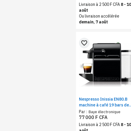
Livraison à 2 500 F CFA
8 - 1
août
Ou livraison accélérée
demain, 7 août
favorite_border
Nespresso Inissia EN80.B
machine à café 19 bars de
pression – Cafetière
Par :
Baye électronique
espresso et lungo noir
77 000 F CFA
Livraison à 2 500 F CFA
8 - 1
août