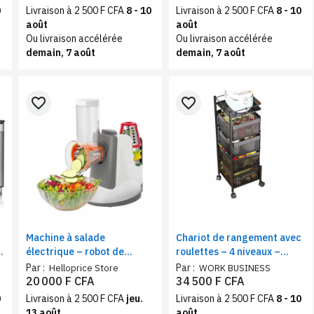
large
0
Livraison à 2 500 F CFA
8 - 10
Livraison à 2 500 F CFA
8 - 10
août
août
Ou livraison accélérée
Ou livraison accélérée
demain, 7 août
demain, 7 août
favorite_border
favorite_border
Machine à salade
Chariot de rangement avec
électrique – robot de
roulettes – 4 niveaux –
cuisine compact – découpe,
Compact et Pratique
Par :
Par :
Helloprice Store
WORK BUSINESS
broyage, râpe coupe-
20 000 F CFA
34 500 F CFA
légumes multifonction
0
Livraison à 2 500 F CFA
jeu.
Livraison à 2 500 F CFA
8 - 10
13 août
août