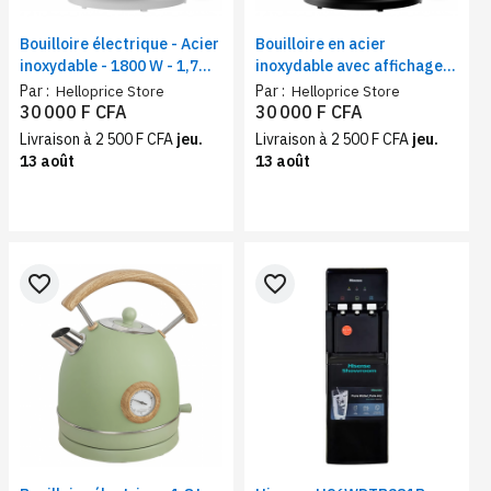
Bouilloire électrique - Acier
Bouilloire en acier
inoxydable - 1800 W - 1,7
inoxydable avec affichage
litre | Affichage
de la température, style
Par :
Par :
Helloprice Store
Helloprice Store
thermomètre 21,30 x 21,40
rétro, capacité de 1,7
30 000 F CFA
30 000 F CFA
x 28,60 cm - Blanche
litre,1800 watts, Durable et
Livraison à 2 500 F CFA
jeu.
Livraison à 2 500 F CFA
jeu.
écologique
13 août
13 août
favorite_border
favorite_border