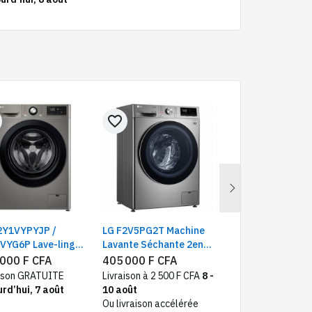
favorite_border
favorite_border
Next
2Y1VYPYJP /
LG F2V5PG2T Machine
Haier 332SWD
VYG6P Lave-linge
Lavante Séchante 2en1
Réfrigérateur co
e 9 kg |
| Capacité Lavage 8 Kg /
4 tiroirs avec font
 000 F CFA
405 000 F CFA
Indisponible
nologie AI DD |
Séchage 5 Kg | 6
silver
aison GRATUITE
Livraison à 2 500 F CFA
8 -
am+™
Mottion™ DD | Smart
rd’hui, 7 août
10 août
Diagnosis™, Wifi, A+++
Ou livraison accélérée