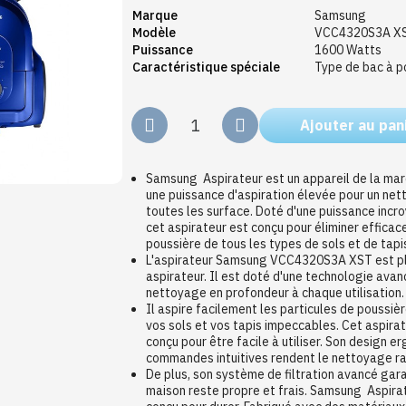
Marque
Samsung
Modèle
VCC4320S3A X
Puissance
1600 Watts
Caractéristique spéciale
Type de bac à p
Ajouter au pan
Samsung Aspirateur est un appareil de la ma
une puissance d'aspiration élevée pour un ne
toutes les surface. Doté d'une puissance incr
cet aspirateur est conçu pour éliminer efficac
poussière de tous les types de sols et de tapi
L'aspirateur Samsung VCC4320S3A XST est pl
aspirateur. Il est doté d'une technologie avan
nettoyage en profondeur à chaque utilisation
Il aspire facilement les particules de poussièr
vos sols et vos tapis impeccables. Cet aspir
conçu pour être facile à utiliser. Son design 
commandes intuitives rendent le nettoyage ra
De plus, son système de filtration avancé garan
maison reste propre et frais. Samsung Aspir