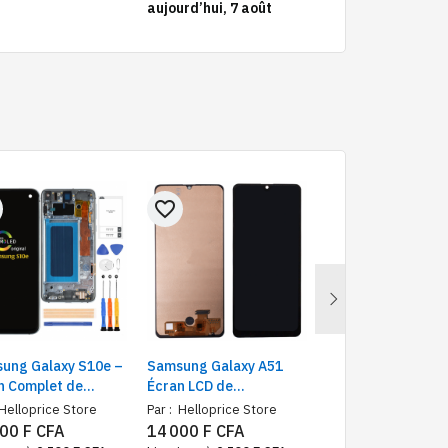
aujourd’hui, 7 août
favorite_border
favorite_border
Next
ung Galaxy S10e –
Samsung Galaxy A51
Écran LCD de
n Complet de
Écran LCD de
Remplacement
lacement + Kit de
Remplacement
Compatible avec
Helloprice Store
Par :
Helloprice Store
Par :
Helloprice Sto
ration Offert
Samsung Galaxy A
00 F CFA
14 000 F CFA
13 000 F CFA