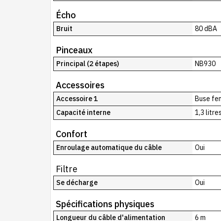
Écho
Bruit
80 dBA
Pinceaux
Principal (2 étapes)
NB930
Accessoires
Accessoire 1
Buse fe
Capacité interne
1,3 litre
Confort
Enroulage automatique du câble
Oui
Filtre
Se décharge
Oui
Spécifications physiques
Longueur du câble d'alimentation
6 m