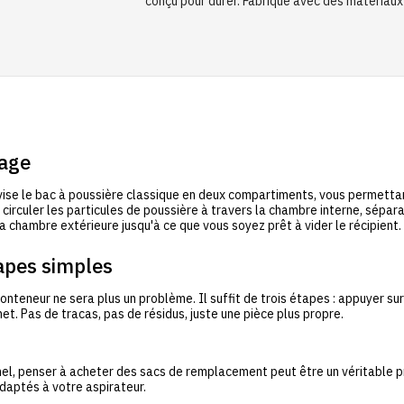
conçu pour durer. Fabriqué avec des matériaux
yage
se le bac à poussière classique en deux compartiments, vous permettan
irculer les particules de poussière à travers la chambre interne, séparant
 la chambre extérieure jusqu'à ce que vous soyez prêt à vider le récipien
tapes simples
eneur ne sera plus un problème. Il suffit de trois étapes : appuyer sur l
t. Pas de tracas, pas de résidus, juste une pièce plus propre.
onnel, penser à acheter des sacs de remplacement peut être un véritabl
daptés à votre aspirateur.