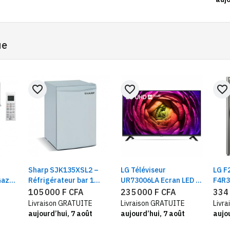
ue
favorite_border
favorite_border
favorite_border
Sharp SJK135XSL2 –
LG Téléviseur
LG F
Gaz
Réfrigérateur bar 1
UR73006LA Ecran LED |
F4R3
porte
43"/50"/65''| UHD |
Vivac
105 000 F CFA
235 000 F CFA
334
Processeur α5 AI 4K
Tech
Livraison GRATUITE
Livraison GRATUITE
Livr
Gen6
Ste
aujourd’hui, 7 août
aujourd’hui, 7 août
aujou