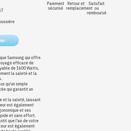
Paiement
Retour et
Satisfait
sécurisé
remplacement
ou
ST
remboursé
oussière
ier
rque Samsung qui offre
ttoyage efficace de
oyable de 1600 Watts,
ement la saleté et la
s.
us qu'un simple
cée qui garantit un
.
e et la saleté, laissant
ateur est également
ergonomique et ses
pide et sans effort.
tit que l'air de votre
ateur est également