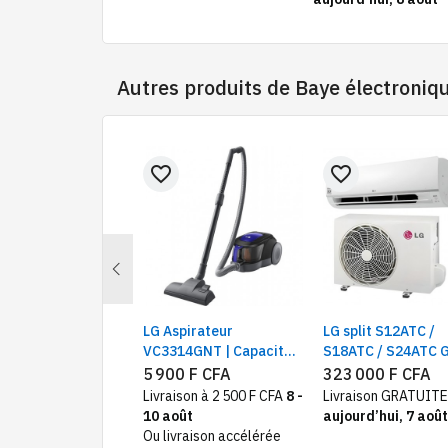
Autres produits de
Baye électroniq
favorite_border
favorite_border
Previous
H80T2SP7RM
LG Aspirateur
LG split S12ATC /
-linge à pompe à
VC3314GNT | Capacité
S18ATC / S24ATC 
ur 8 kg, A++
1400 Watts
R410
000 F CFA
5 900 F CFA
323 000 F CFA
ison GRATUITE
Livraison à 2 500 F CFA
8 -
Livraison GRATUITE
rd’hui, 7 août
10 août
aujourd’hui, 7 août
Ou livraison accélérée