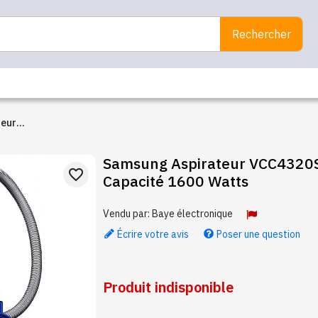
Rechercher
| Capacité
Samsung Aspirateur VCC4320S3A XST |
favorite_border
Capacité 1600 Watts
Vendu par:
Baye électronique
Écrire votre avis
Poser une question
Produit indisponible