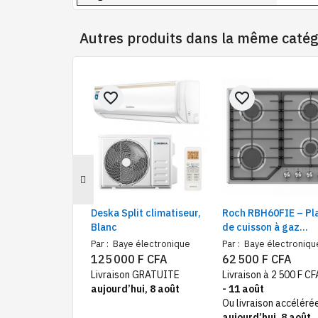
Autres produits dans la même catég
favorite_border
favorite_border
Deska Split climatiseur,
Roch RBH60FIE – Pl
Blanc
de cuisson à gaz
encastrable 4 feux –
Par :
Baye électronique
Par :
Baye électroniqu
60 cm
125 000 F CFA
62 500 F CFA
Livraison GRATUITE
Livraison à 2 500 F C
aujourd’hui, 8 août
- 11 août
Ou livraison accéléré
aujourd’hui, 8 août