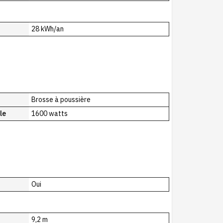
28 kWh/an
Brosse à poussière
le
1600 watts
Oui
9,2 m