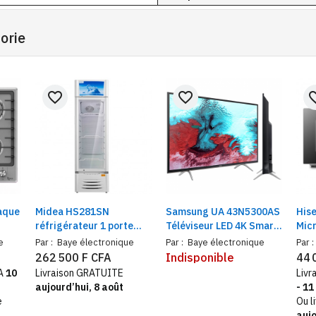
orie
favorite_border
favorite_border
favorit
aque
Midea HS281SN
Samsung UA 43N5300AS
His
réfrigérateur 1 porte
Téléviseur LED 4K Smart
Mic
 60 x
vitrine 220 L | Frigo
TV, Série 5 | Résolution
Com
e
Par :
Baye électronique
Par :
Baye électronique
Par :
vitrine commerce
(1920X1080) | Taille 43'' |
niv
262 500 F CFA
Indisponible
44 
refroidissement No
Sortie sonore (RMS)20 W
FA
10
Livraison GRATUITE
Livr
Frost
aujourd’hui, 8 août
- 11
e
Ou l
aujo