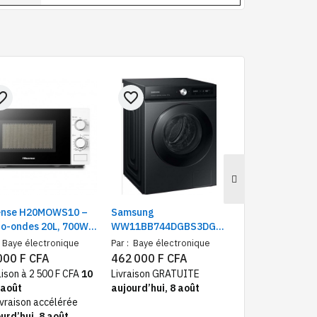
e_border
favorite_border
favorite_border
ense H20MOWS10 –
Samsung
Midea MDRC36
ro-ondes 20L, 700W,
WW11BB744DGBS3DGB
congélateur hor
mande mécanique 6
lave-linge Inverter,
porte 280 litres 
Baye électronique
Par :
Baye électronique
Par :
Baye électr
eaux
capacité11kg
Inverter Quattr
000 F CFA
462 000 F CFA
158 000 F CF
refroidissement
aison à 2 500 F CFA
10
Livraison GRATUITE
Livraison GRATU
maintien froid 
 août
aujourd’hui, 8 août
aujourd’hui, 8 a
ivraison accélérée
urd’hui, 8 août