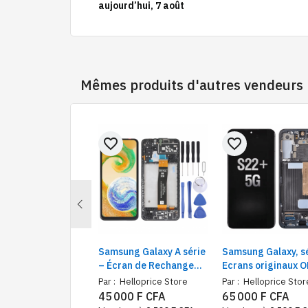
aujourd’hui, 7 août
Mêmes produits d'autres vendeurs
favorite_border
favorite_border
Previous
n de Rechange
Samsung Galaxy A série
Samsung Galaxy, sé
ung Galaxy A15 5G
– Écran de Rechange
Ecrans originaux 
 avec Kit de
avec cadre Intégré
de rechange
elloprice Store
Par :
Helloprice Store
Par :
Helloprice Stor
ation Inclus
Compatible + Outils
00 F CFA
45 000 F CFA
65 000 F CFA