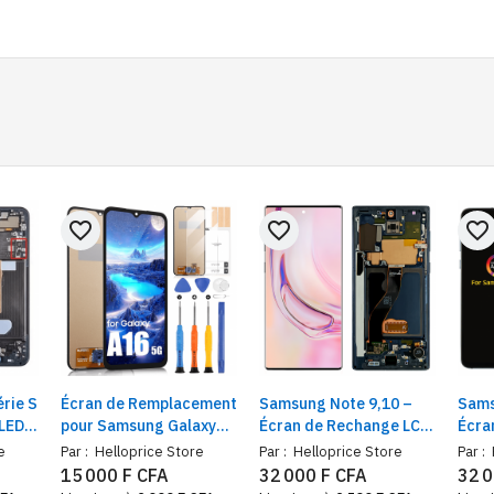
favorite_border
favorite_border
favorite_border
rie S
Écran de Remplacement
Samsung Note 9,10 –
Sams
OLED
pour Samsung Galaxy
Écran de Rechange LCD
Écra
A16 5G – Compatible
avec Cadre + Kit de
Remp
e
Par :
Helloprice Store
Par :
Helloprice Store
Par :
SM-A166B / SM-A166P /
Réparation Inclus
Répa
15 000 F CFA
32 000 F CFA
32 0
SM-A166E