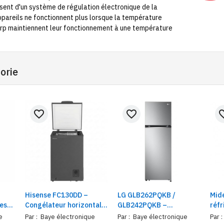
sent d'un système de régulation électronique de la
pareils ne fonctionnent plus lorsque la température
arp maintiennent leur fonctionnement à une température
orie
favorite_border
favorite_border
favorit
Hisense FC130DD –
LG GLB262PQKB /
Mid
tes
Congélateur horizontal
GLB242PQKB –
réfr
gris, classe A+
Réfrigérateur avec
vitr
e
Par :
Baye électronique
Par :
Baye électronique
Par :