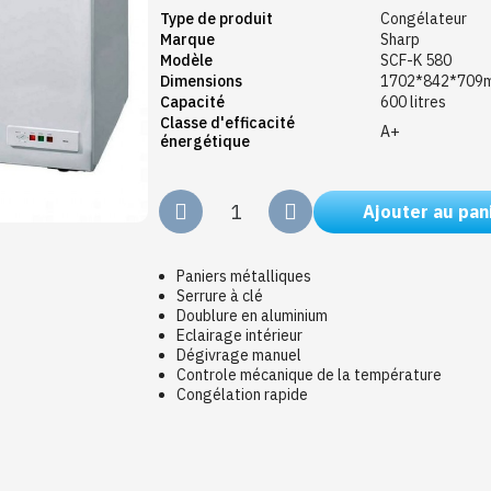
Type de produit
Congélateur
Marque
Sharp
Modèle
SCF-K 580
Dimensions
1702*842*709
Capacité
600 litres
Classe d'efficacité
A+
énergétique
Ajouter au pan
Paniers métalliques
Serrure à clé
Doublure en aluminium
Eclairage intérieur
Dégivrage manuel
Controle mécanique de la température
Congélation rapide