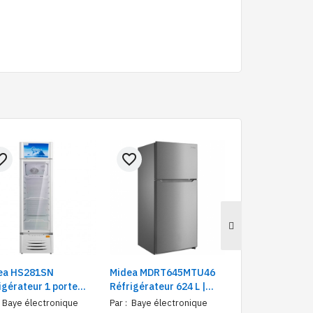
e_border
favorite_border
favorite_border
ea HS281SN
Midea MDRT645MTU46
Midea MDRZ43
igérateur 1 porte
Réfrigérateur 624 L |
réfrigérateur 1 
ine 220 L | Frigo
Moteur inverter | No
vitrine 211L | Fr
Baye électronique
Par :
Baye électronique
Par :
Baye électr