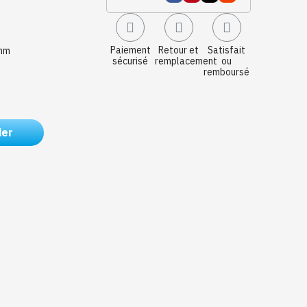
Paiement
Retour et
Satisfait
mm
sécurisé
remplacement
ou
remboursé
ier