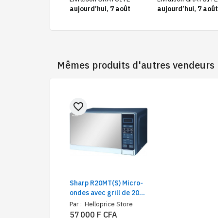
rd’hui, 7 août
aujourd’hui, 7 août
aujourd’hui, 7 août
Mêmes produits d'autres vendeurs
favorite_border
Sharp R20MT(S) Micro-
ondes avec grill de 20
Litres, Silver
Par :
Helloprice Store
57 000 F CFA