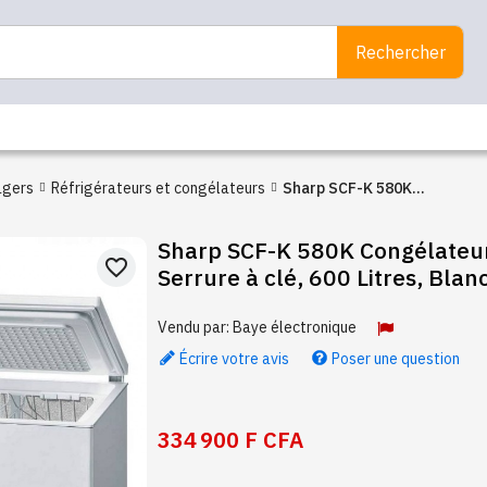
Rechercher
agers
Réfrigérateurs et congélateurs
Sharp SCF-K 580K
Congélateur horizontal,
Sharp SCF-K 580K Congélateur
Serrure à clé, 600 Litres,
favorite_border
Serrure à clé, 600 Litres, Blan
Blanc
Vendu par:
Baye électronique
Écrire votre avis
Poser une question
334 900 F CFA