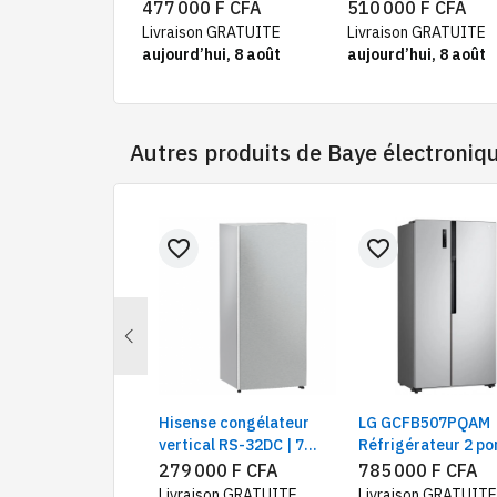
portes grande capacité
congélateur supérieu
477 000 F CFA
510 000 F CFA
et distributeur d'eau
Smart Inverter
Livraison GRATUITE
Livraison GRATUITE
Compressor | Capaci
aujourd’hui, 8 août
aujourd’hui, 8 août
395 L
Autres produits de
Baye électroniq
favorite_border
favorite_border
Previous
C-B399NLJM
Hisense congélateur
LG GCFB507PQAM
gérateur Combiné,
vertical RS-32DC | 7
Réfrigérateur 2 po
irs, Smart inverter,
tiroirs 242 litres
côte à côte 519L, 
500 F CFA
279 000 F CFA
785 000 F CFA
ité 306 L
defrost, silver
inverter Gris
ison GRATUITE
Livraison GRATUITE
Livraison GRATUITE