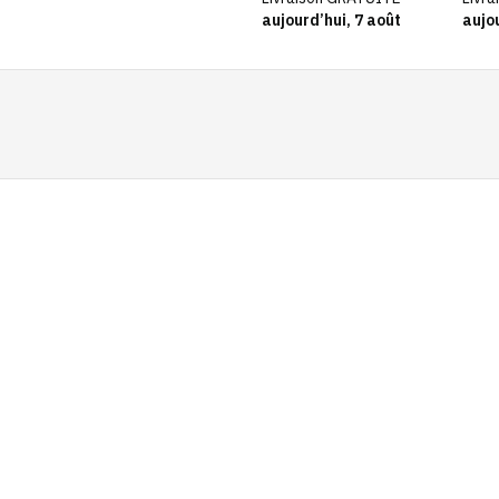
couleur blanc-beige, A+
Smar
aujourd’hui, 7 août
aujou
Comp
395 