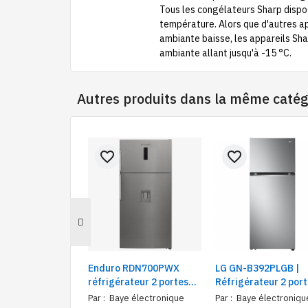
Tous les congélateurs Sharp dispo
température. Alors que d'autres ap
ambiante baisse, les appareils Sh
ambiante allant jusqu'à -15 °C.
Autres produits dans la même catég
favorite_border
favorite_border
Enduro RDN700PWX
LG GN-B392PLGB |
réfrigérateur 2 portes
Réfrigérateur 2 por
686 litres inox | Frigo 2
avec compartiment
Par :
Baye électronique
Par :
Baye électroniqu