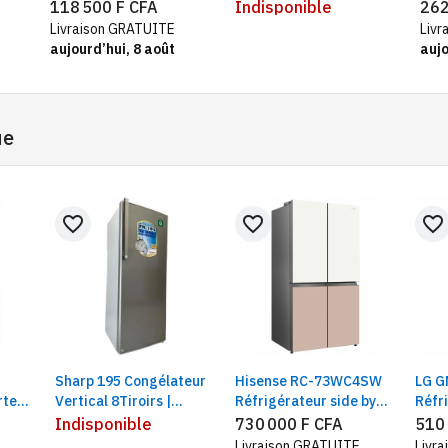
r |
congélateur haut, Smart
vit
118 500 F CFA
Indisponible
262
Inverter
ref
Livraison GRATUITE
Livr
té
Fros
aujourd’hui, 8 août
aujo
ue
favorite_border
favorite_border
favorite_border
Sharp 195 Congélateur
Hisense RC-73WC4SW
LG G
rtess
Vertical 8Tiroirs |
Réfrigérateur side by
Réfr
Smart
Plaque aluminium |
side 4 portes | 560
avec
Indisponible
730 000 F CFA
510
Capacité 195litres
litres, finition en verre,
cong
Livraison GRATUITE
Livr