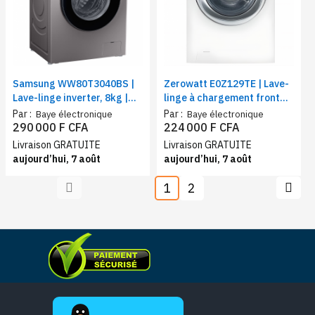
Samsung WW80T3040BS |
Zerowatt E0Z129TE | Lave-
Lave-linge inverter, 8kg |
linge à chargement frontal
Vitesse de rotation (t/min)
| Capacité 9 Kg | Essorage
Par :
Par :
Baye électronique
Baye électronique
1400
12000 tr/min | Classe
290 000 F CFA
224 000 F CFA
d'efficacité énergétique D
Livraison GRATUITE
Livraison GRATUITE
aujourd’hui, 7 août
aujourd’hui, 7 août
1
2