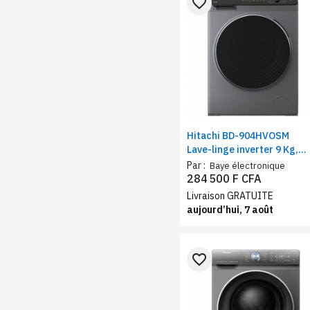
favorite_border
Hitachi BD-904HVOSM
Lave-linge inverter 9 Kg,
vitesse d'essorage 1400
Par :
Baye électronique
tr/min, silver-noir
284 500 F CFA
Livraison GRATUITE
aujourd’hui, 7 août
favorite_border