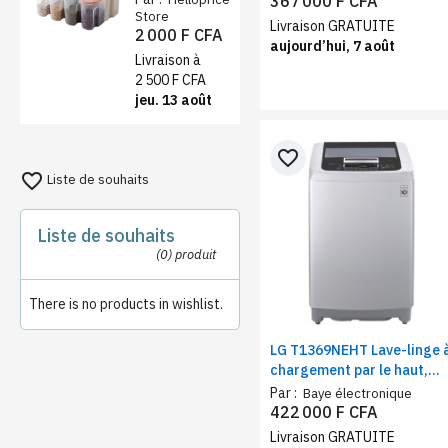
367 000 F CFA
1,9L – farine,
Store
capacité, économie
Livraison GRATUITE
2 000 F CFA
sucre et thé
d’énergie
aujourd’hui, 7 août
Livraison à
2 500 F CFA
jeu. 13 août
favorite_border
favorite_border
Liste de souhaits
Liste de souhaits
(0)
produit
There is no products in wishlist.
LG T1369NEHT Lave-linge 
chargement par le haut,
Capacité 13 Kg, Smart
Par :
Baye électronique
Inverter
422 000 F CFA
Livraison GRATUITE