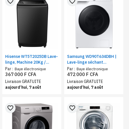
favorite_border
favorite_border
Hisense WT5T2025DB Lave-
Samsung WD90T634DBH |
linge, Machine 20Kg /
Lave-linge séchant
Chargement automatique
ecobubble™ | Lavage 9 Kg /
Par :
Par :
Baye électronique
Baye électronique
par le haut / noir
Séchage 6 Kg | Classe
367 000 F CFA
472 000 F CFA
d’efficacité énergétique E,
Livraison GRATUITE
Livraison GRATUITE
WiFi
aujourd’hui, 7 août
aujourd’hui, 7 août
favorite_border
favorite_border