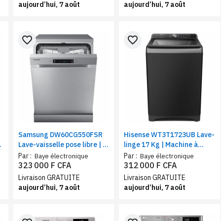
aujourd’hui, 7 août
aujourd’hui, 7 août
favorite_border
favorite_border
Samsung DW60CG550FSR
Hisense WT3T1723UB Lave-
Lave-vaisselle pose libre | 7
linge 17 Kg | Machine à
programmes , 14 couverts,
charge supérieure, classe
Par :
Par :
Baye électronique
Baye électronique
inox
A, 12 programmes, vitesse
323 000 F CFA
312 000 F CFA
de rotation(RPM) 700
Livraison GRATUITE
Livraison GRATUITE
aujourd’hui, 7 août
aujourd’hui, 7 août