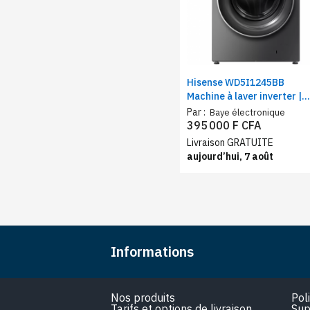
Hisense WD5I1245BB
Machine à laver inverter |
Lavage 12 Kg / Séchage 8
Par :
Baye électronique
Kg | Puissance 1750 W, A
395 000 F CFA
Livraison GRATUITE
aujourd’hui, 7 août
Informations
Nos produits
Pol
Tarifs et options de livraison
Sup