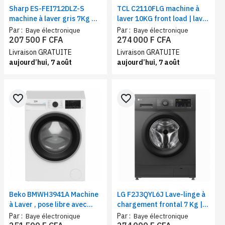
Sharp ES-FEI712DLZ-S
TCL C2110FLG machine à
machine à laver gris 7Kg –
laver 10KG front load | lave-
lave-linge performant,
linge moteur digital
Par :
Par :
Baye électronique
Baye électronique
économique et pratique
inverter et tambour nid
207 500 F CFA
274 000 F CFA
d’abeille
Livraison GRATUITE
Livraison GRATUITE
aujourd’hui, 7 août
aujourd’hui, 7 août
favorite_border
favorite_border
Beko BMWH3941A Machine
LG F2J3QYL6J Lave-linge à
à Laver , pose libre avec
chargement frontal 7 Kg |
sécurité antidébordement |
Moteur Inverter Direct
Par :
Par :
Baye électronique
Baye électronique
Capacité 9kg | Classe B
Drive™