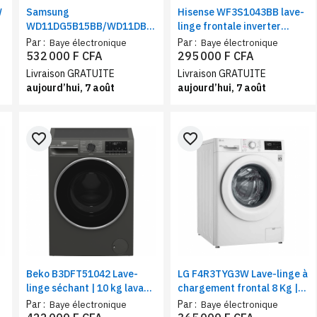
W
Samsung
Hisense WF3S1043BB lave-
WD11DG5B15BB/WD11DB7B85GB,
linge frontale inverter
lave-linge 11Kg, sèche-
10.5KG | Machine à Laver
Par :
Par :
Baye électronique
Baye électronique
linge 6Kg |Classe D, WiFi,
grande Capacité 1400
532 000 F CFA
295 000 F CFA
smartThings connecté
tr/min
Livraison GRATUITE
Livraison GRATUITE
aujourd’hui, 7 août
aujourd’hui, 7 août
favorite_border
favorite_border
Beko B3DFT51042 Lave-
LG F4R3TYG3W Lave-linge à
linge séchant | 10 kg lavage
chargement frontal 8 Kg |
/ 7 kg séchage | Moteur
Technologie AI DD | Moteur
Par :
Par :
Baye électronique
Baye électronique
Inverter
inverter