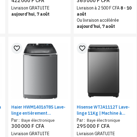
422 000 F CFA
365 000 F CFA
Livraison GRATUITE
Livraison à 2 500 F CFA
8 - 10
aujourd’hui, 7 août
août
Ou livraison accélérée
aujourd’hui, 7 août
favorite_border
favorite_border
à
Haier HWM1401678S Lave-
Hisense WTJA1112T Lave-
linge entièrement
linge 11Kg | Machine à
automatique | Commande
charge supérieure |
Par :
Par :
Baye électronique
Baye électronique
arrière, Filtre bionique |
Nettoyage à bulles | 10
300 000 F CFA
295 000 F CFA
Vitesse 1200 tr/min, 14 Kg
programmes, Wifi, A
Livraison GRATUITE
Livraison GRATUITE