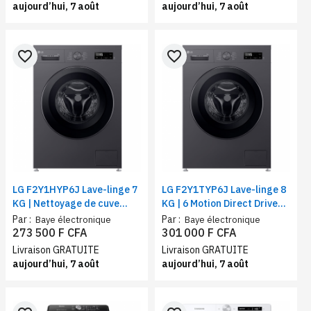
aujourd’hui, 7 août
aujourd’hui, 7 août
favorite_border
favorite_border
LG F2Y1HYP6J Lave-linge 7
LG F2Y1TYP6J Lave-linge 8
KG | Nettoyage de cuve
KG | 6 Motion Direct Drive™ |
(Tub Clean) | 6 Motion Direct
Steam +| Smart
Par :
Par :
Baye électronique
Baye électronique
Drive™ | Steam +| Smart
Diagnosis™| Vitesse
273 500 F CFA
301 000 F CFA
Diagnosis™ | Classe A+++
d'essorage 1200 tr/min
Livraison GRATUITE
Livraison GRATUITE
aujourd’hui, 7 août
aujourd’hui, 7 août