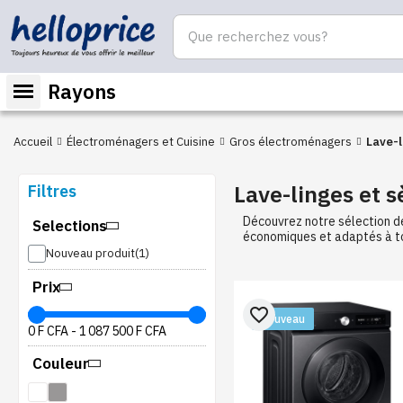
Rayons
Accueil
Électroménagers et Cuisine
Gros électroménagers
Lave-l
Lave-linges et s
Filtres
Découvrez notre sélection de
Selections
économiques et adaptés à to
Nouveau produit
Prix
favorite_border
Nouveau
0 F CFA
-
1 087 500 F CFA
Couleur