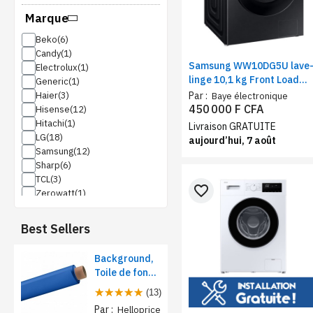
Marque
Beko
Candy
Samsung WW10DG5U lave
Electrolux
linge 10,1 kg Front Load
Generic
noir – Machine à Laver
Par :
Haier
Baye électronique
chargement frontal, Wi-Fi
450 000 F CFA
Hisense
AI Ecobubble
Hitachi
Livraison GRATUITE
LG
aujourd’hui, 7 août
Samsung
Sharp
TCL
favorite_border
Zerowatt
Best Sellers
Background,
Toile de fond
papier pour
(13)
studio photo -
Par :
Helloprice