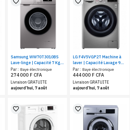
favorite_border
favorite_border
Samsung WW70T3010BS
LG F4V5VGP2T Machine à
Lave-linge | Capacité 7 Kg,
laver | Capacité Lavage 9
nettoyage tambour,
Kg / Séchage 6 Kg | AI DD ™
Par :
Par :
Baye électronique
Baye électronique
panneau d'affichage LED,
| Technologie Steam ™, Wifi,
274 000 F CFA
444 000 F CFA
arrêt différé
silver
Livraison GRATUITE
Livraison GRATUITE
aujourd’hui, 7 août
aujourd’hui, 7 août
favorite_border
favorite_border