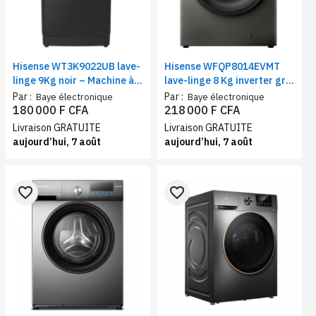
Hisense WT3K9022UB lave-
Hisense WFQP8014EVMT
linge 9Kg noir – Machine à
lave-linge 8 Kg inverter gris
laver chargement supérieur
– Machine à laver frontal,15
Par :
Par :
Baye électronique
Baye électronique
programmes, 1400 Tr/min,
180 000 F CFA
218 000 F CFA
Vapeur, Classe A+++
Livraison GRATUITE
Livraison GRATUITE
aujourd’hui, 7 août
aujourd’hui, 7 août
favorite_border
favorite_border