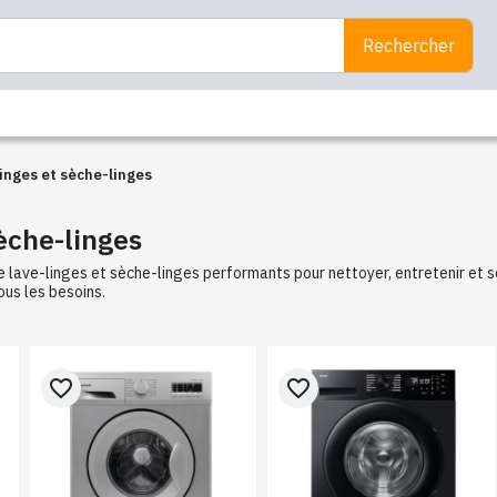
Rechercher
inges et sèche-linges
èche-linges
 lave-linges et sèche-linges performants pour nettoyer, entretenir et 
us les besoins.
favorite_border
favorite_border