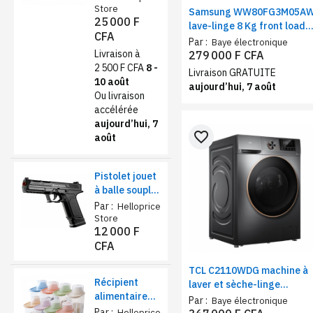
Rose foncé
Store
Samsung WW80FG3M05A
25 000 F
lave-linge 8 Kg front load
CFA
1400 tr/min | Machine à
Par :
Baye électronique
laver classe A moteur
Livraison à
279 000 F CFA
inverter avec programme
2 500 F CFA
8 -
Livraison GRATUITE
vapeur
10 août
aujourd’hui, 7 août
Ou livraison
accélérée
aujourd’hui, 7
favorite_border
août
Pistolet jouet
à balle souple
sécurisé –
Par :
Helloprice
Éjection de
Store
12 000 F
coquilles et
CFA
chargeur
réaliste
TCL C2110WDG machine à
Récipient
laver et sèche-linge
alimentaire
11KG/7KG inverter gris –
Par :
Baye électronique
de stockage
Par :
lave-linge séchant grande
Helloprice