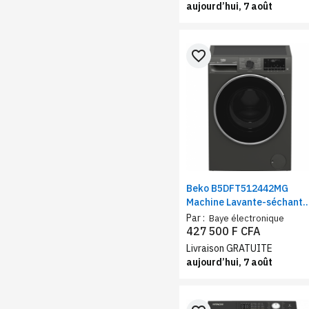
aujourd’hui, 7 août
favorite_border
Beko B5DFT512442MG
Machine Lavante-séchante
| Capacité Lavage 12 Kg /
Par :
Baye électronique
Séchage 8 Kg | Moteur
427 500 F CFA
ProSmart Inverter™ | Wifi
Livraison GRATUITE
aujourd’hui, 7 août