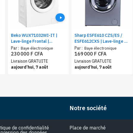
Beko WUX71032WI-IT |
Sharp ESFE610 CZS/ES /
Lave-linge Frontal |
ESFE612CXS | Lave-linge 6
Capacité 7 Kg | Type de
Kg | Type de charge frontal
Par :
Par :
Baye électronique
Baye électronique
tambour : A alvéoles
| Lavage rapide15 minutes
230 000 F CFA
169 000 F CFA
Aquawave | Classe énergie :
Livraison GRATUITE
Livraison GRATUITE
C
aujourd’hui, 7 août
aujourd’hui, 7 août
Notre société
itique de confidentialité
Place de marché
pression des données