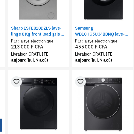
-
Sharp ESFE810DZLS lave-
Samsung
linge 8 Kg front load gris –
WD10HG5U34BBNQ lave-
Machine à laver 1000 tr/min
linge séchant 10Kg/6Kg |
Par :
Par :
Baye électronique
Baye électronique
A++ lavage rapide verrou
Machine à laver séchante AI
213 000 F CFA
455 000 F CFA
enfant
Ecobubble 1400 Tr/Min WiFi
Livraison GRATUITE
Livraison GRATUITE
SmartThings noir
aujourd’hui, 7 août
aujourd’hui, 7 août
favorite_border
favorite_border