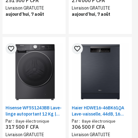
251 500 F CFA
274 000 F CFA
Livraison GRATUITE
Livraison GRATUITE
aujourd’hui, 7 août
aujourd’hui, 7 août
favorite_border
favorite_border
Hisense WF5S1243BB Lave-
Haier HDWE16-46BK61QA
linge autoportant 12 Kg |
Lave-vaisselle, 44dB, 16
Machine à chargement
couverts, 8 programmes,
Par :
Par :
Baye électronique
Baye électronique
frontal | Auto programme,
départ différé, demi
317 500 F CFA
306 500 F CFA
Classe énergétique A
charge
Livraison GRATUITE
Livraison GRATUITE