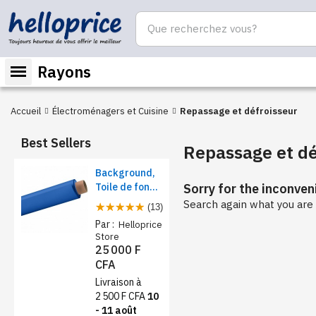
Rayons
Accueil
Électroménagers et Cuisine
Repassage et défroisseur
Best Sellers
Repassage et dé
Background,
Toile de fond
Sorry for the inconven
papier pour
Search again what you are 
(13)
studio photo -
Par :
Helloprice
Rose foncé
Store
25 000 F
CFA
Livraison à
2 500 F CFA
10
- 11 août