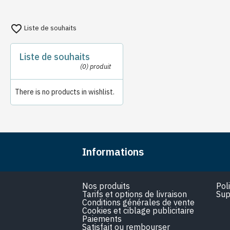
favorite_border
Liste de souhaits
Liste de souhaits
(0)
produit
There is no products in wishlist.
Informations
Nos produits
Pol
Tarifs et options de livraison
Sup
Conditions générales de vente
Cookies et ciblage publicitaire
Paiements
Satisfait ou rembourser