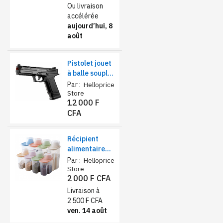
Ou livraison
accélérée
aujourd’hui, 8
août
Pistolet jouet
à balle souple
sécurisé –
Par :
Helloprice
Éjection de
Store
12 000 F
coquilles et
CFA
chargeur
réaliste
Récipient
alimentaire
de stockage
Par :
Helloprice
1,9L – farine,
Store
2 000 F CFA
sucre et thé
Livraison à
2 500 F CFA
ven. 14 août