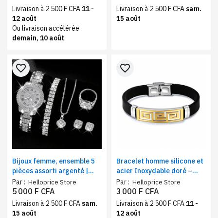
moderne
Livraison à 2 500 F CFA
11 -
Livraison à 2 500 F CFA
sam.
12 août
15 août
Ou livraison accélérée
demain, 10 août
favorite_border
favorite_border
Bijoux femme, ensemble 5
Bracelet homme silicone et
pièces assorti argenté |
acier Inoxydable doré –
montre à quartz, chaine,
Bijou masculin moderne et
Par :
Par :
Helloprice Store
Helloprice Store
bague, bracelet et boucles
élégant confort durable
5 000 F CFA
3 000 F CFA
d'oreilles, style moderne
Livraison à 2 500 F CFA
sam.
Livraison à 2 500 F CFA
11 -
15 août
12 août