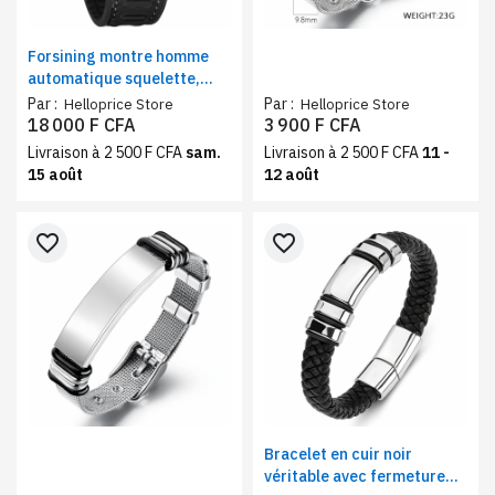
Forsining montre homme
automatique squelette,
bracelet silicone –
Par :
Par :
Helloprice Store
Helloprice Store
mouvement mécanique,
18 000 F CFA
3 900 F CFA
design moderne et
Livraison à 2 500 F CFA
sam.
Livraison à 2 500 F CFA
11 -
industriel doré
15 août
12 août
favorite_border
favorite_border
Bracelet en cuir noir
véritable avec fermeture