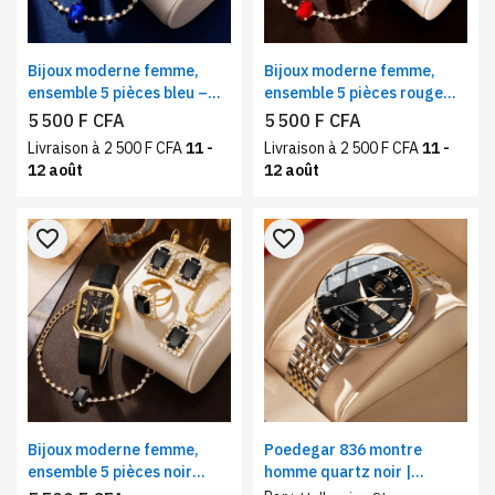
Bijoux moderne femme,
Bijoux moderne femme,
ensemble 5 pièces bleu –
ensemble 5 pièces rouge
montre à quartz, bracelet,
classique – montre à
5 500 F CFA
5 500 F CFA
collier, boucles d’oreilles et
quartz, bague, chaine,
Livraison à 2 500 F CFA
11 -
Livraison à 2 500 F CFA
11 -
bague
boucles d’oreilles et
12 août
12 août
bracelet
favorite_border
favorite_border
Bijoux moderne femme,
Poedegar 836 montre
ensemble 5 pièces noir
homme quartz noir |
élégant – montre à quartz,
bracelet acier inoxydable,