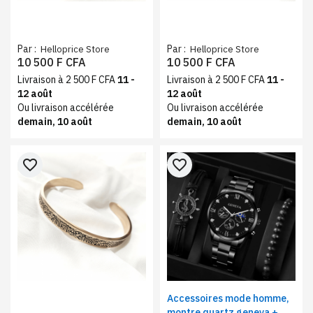
Par :
Par :
Helloprice Store
Helloprice Store
10 500 F CFA
10 500 F CFA
Livraison à 2 500 F CFA
11 -
Livraison à 2 500 F CFA
11 -
12 août
12 août
Ou livraison accélérée
Ou livraison accélérée
demain, 10 août
demain, 10 août
favorite_border
favorite_border
Accessoires mode homme,
montre quartz geneva +