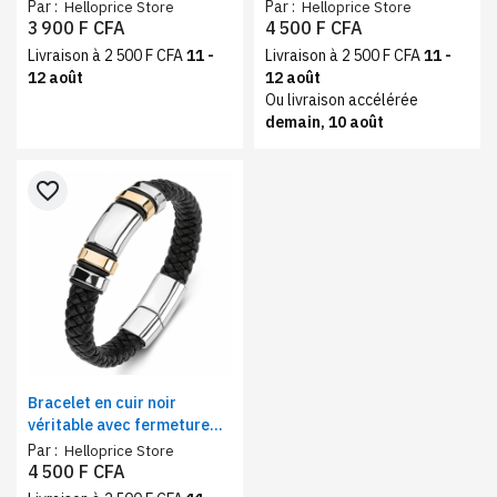
magnétique en acier
Par :
Par :
Helloprice Store
Helloprice Store
inoxydable - Argent
3 900 F CFA
4 500 F CFA
Livraison à 2 500 F CFA
11 -
Livraison à 2 500 F CFA
11 -
12 août
12 août
Ou livraison accélérée
demain, 10 août
favorite_border
Bracelet en cuir noir
véritable avec fermeture
magnétique en acier
Par :
Helloprice Store
inoxydable - or
4 500 F CFA