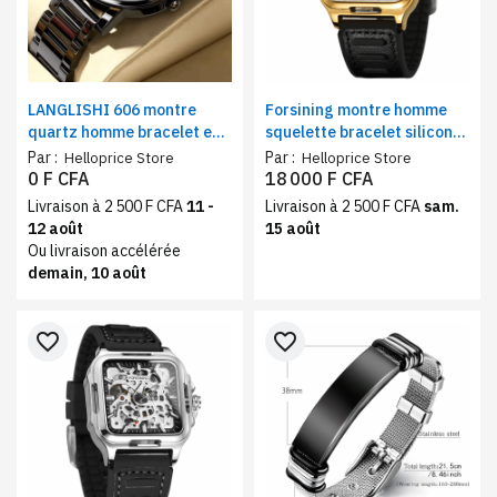
LANGLISHI 606 montre
Forsining montre homme
quartz homme bracelet en
squelette bracelet silicone
acier inoxydable noir –
– mouvement mécanique,
Par :
Par :
Helloprice Store
Helloprice Store
design minimaliste, look
automatique, design
0 F CFA
18 000 F CFA
classique et tendance
moderne et industriel doré
Livraison à 2 500 F CFA
11 -
Livraison à 2 500 F CFA
sam.
12 août
15 août
Ou livraison accélérée
demain, 10 août
favorite_border
favorite_border