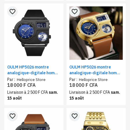
favorite_border
favorite_border
OULM HP5026 montre
OULM HP5026 montre
analogique-digitale homme
analogique-digitale homme
noir – quartz, triple fuseau
or – quartz, triple fuseau
Par :
Par :
Helloprice Store
Helloprice Store
horaire, style sport et luxe
horaire, bracelet cuir
18 000 F CFA
18 000 F CFA
Livraison à 2 500 F CFA
sam.
Livraison à 2 500 F CFA
sam.
15 août
15 août
favorite_border
favorite_border