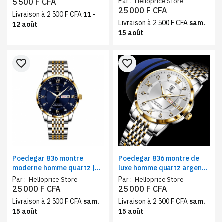
Par :
5 500 F CFA
Helloprice Store
bague, boucles d’oreilles,
classique et vintage
25 000 F CFA
Livraison à 2 500 F CFA
11 -
chaine et bracelet
Livraison à 2 500 F CFA
sam.
12 août
15 août
favorite_border
favorite_border
Poedegar 836 montre
Poedegar 836 montre de
moderne homme quartz |
luxe homme quartz argent |
bracelet acier inoxydable,
design classique et
Par :
Par :
Helloprice Store
Helloprice Store
design classique et
vintage, bracelet acier
25 000 F CFA
25 000 F CFA
vintage, bleu
inoxydable
Livraison à 2 500 F CFA
sam.
Livraison à 2 500 F CFA
sam.
15 août
15 août