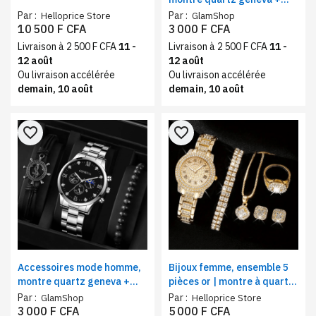
bracelets | Ensemble bijoux
Par :
Par :
Helloprice Store
GlamShop
élégant et moderne noir
10 500 F CFA
3 000 F CFA
Livraison à 2 500 F CFA
11 -
Livraison à 2 500 F CFA
11 -
12 août
12 août
Ou livraison accélérée
Ou livraison accélérée
demain, 10 août
demain, 10 août
favorite_border
favorite_border
Accessoires mode homme,
Bijoux femme, ensemble 5
montre quartz geneva +
pièces or | montre à quartz,
bracelets | Ensemble bijoux
bracelet, bague, chaine et
Par :
Par :
GlamShop
Helloprice Store
élégant design argenté
boucles d'oreilles, style
3 000 F CFA
5 000 F CFA