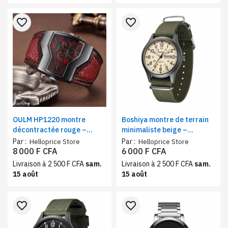
favorite_border
favorite_border
OULM HP1220 montre
Boshiya montre de terrain
décontractée rouge –
minimaliste beige –
double fuseau horaire, style
bracelet vert militaire,
Par :
Par :
Helloprice Store
Helloprice Store
classique, bracelet cuir
affichage jour/date
8 000 F CFA
6 000 F CFA
étanche 40 mm, quartz
Livraison à 2 500 F CFA
sam.
Livraison à 2 500 F CFA
sam.
15 août
15 août
favorite_border
favorite_border