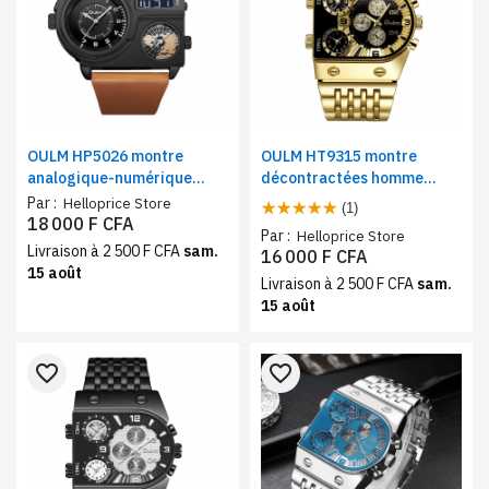
OULM HP5026 montre
OULM HT9315 montre
analogique-numérique
décontractées homme
homme – quartz, triple
quartz – multi-fuseaux,
Par :
Helloprice Store
(1)
fuseau horaire, style sport
style sport et luxe, bracelet
18 000 F CFA
Par :
Helloprice Store
et luxe, noir-marron clair
acier inoxydable, or
Livraison à 2 500 F CFA
sam.
16 000 F CFA
15 août
Livraison à 2 500 F CFA
sam.
15 août
favorite_border
favorite_border