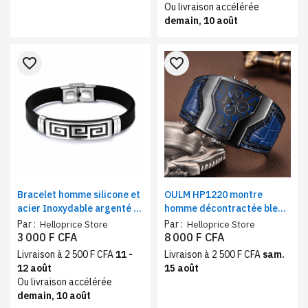
Ou livraison accélérée
demain, 10 août
favorite_border
favorite_border
Bracelet homme silicone et
OULM HP1220 montre
acier Inoxydable argenté –
homme décontractée bleu
Bracelet masculin moderne
– double fuseau horaire,
Par :
Par :
Helloprice Store
Helloprice Store
et élégant confort durable
bracelet cuir, style
3 000 F CFA
8 000 F CFA
classique
Livraison à 2 500 F CFA
11 -
Livraison à 2 500 F CFA
sam.
12 août
15 août
Ou livraison accélérée
demain, 10 août