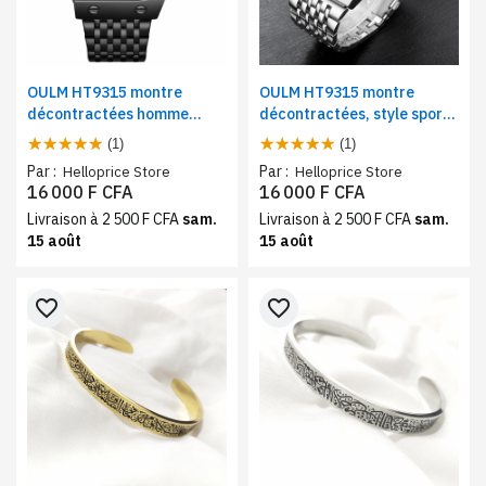
OULM HT9315 montre
OULM HT9315 montre
décontractées homme
décontractées, style sport
quartz, noir – multi-
et luxe homme quartz –
(1)
(1)
fuseaux, bracelet acier
multi-fuseaux, bracelet
Par :
Par :
Helloprice Store
Helloprice Store
inoxydable, style sport et
acier inoxydable, argent
16 000 F CFA
16 000 F CFA
luxe
Livraison à 2 500 F CFA
sam.
Livraison à 2 500 F CFA
sam.
15 août
15 août
favorite_border
favorite_border