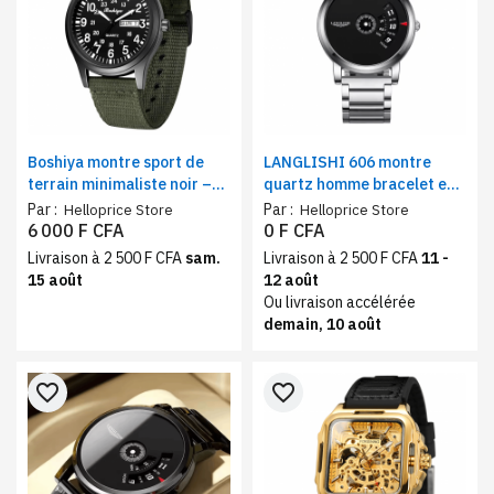
Boshiya montre sport de
LANGLISHI 606 montre
terrain minimaliste noir –
quartz homme bracelet en
affichage jour/date
acier inoxydable – design
Par :
Par :
Helloprice Store
Helloprice Store
étanche 40 mm, bracelet
minimaliste, look classique
6 000 F CFA
0 F CFA
vert militaire
et tendance argenté
Livraison à 2 500 F CFA
sam.
Livraison à 2 500 F CFA
11 -
15 août
12 août
Ou livraison accélérée
demain, 10 août
favorite_border
favorite_border