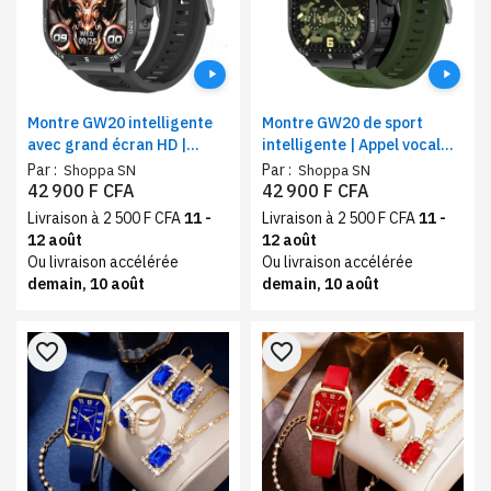
Montre GW20 intelligente
Montre GW20 de sport
avec grand écran HD |
intelligente | Appel vocal
Appel Bluetooth, boussole,
avec contrôle de la musique
Par :
Par :
Shoppa SN
Shoppa SN
voix AI | Surveillance de
| Surveillance de la santé
42 900 F CFA
42 900 F CFA
santé, mode, 2.1
étanche IP67, boussole, 2.1
Livraison à 2 500 F CFA
11 -
Livraison à 2 500 F CFA
11 -
pouces
12 août
12 août
Ou livraison accélérée
Ou livraison accélérée
demain, 10 août
demain, 10 août
favorite_border
favorite_border