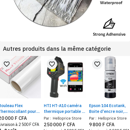
Autres produits dans la même catégorie
favorite_border
favorite_border
favorite_border
Rouleau Flex
HTI HT-A10 caméra
Epson 104 Ecotank,
Thermocollant pour
thermique portable –
Boite d'encre noir,
Cricut & Silhouette
thermomètre
65ml
20 000 F CFA
Par :
Helloprice Store
Par :
Helloprice Store
Cameo, pour
infrarouge industriel
250 000 F CFA
9 800 F CFA
Livraison à 2 500 F CFA
Vêtements, Facile à
256×192, wifi,