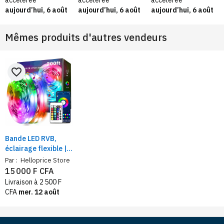
accélérée
accélérée
accélérée
aujourd’hui, 6 août
aujourd’hui, 6 août
aujourd’hui, 6 août
Mêmes produits d'autres vendeurs
favorite_border
Bande LED RVB,
éclairage flexible |
Longueur 30 m,
Par :
Helloprice Store
ruban lumineux
15 000 F CFA
multicolore,
Livraison à 2 500 F
application
CFA
mer. 12 août
intelligente et
télécommande