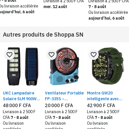
7 - 8 août
Livraison à 2 500 F CFA
Livraison à 2 500 F CFA
Couper Et à Désherber
détection de fuites
Ou livraison accélérée
mer. 12 août
7 - 8 août
(Blanc)
aujourd’hui, 6 août
Ou livraison accélérée
aujourd’hui, 6 août
Autres produits de
Shoppa SN
favorite_border
favorite_border
favorite_border
UKC Lampadaire
Ventilateur Portable
Montre GW20
Solaire SLM 900W
FP-335S –
intelligente avec
avec support
Bluetooth, Radio
grand écran HD ,
48 000 F CFA
20 000 F CFA
42 900 F CFA
AM/FM, LED intégrée
appel Bluetooth,
Livraison à 2 500 F
Livraison à 2 500 F
Livraison à 2 500 F
boussole, NDavid,
CFA
7 - 8 août
CFA
7 - 8 août
CFA
7 - 8 août
voix AI, surveillance
Ou livraison
Ou livraison
Ou livraison
de santé, mode, 2.1