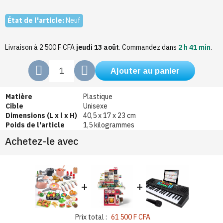
État de l'article:
Neuf
Livraison à 2 500 F CFA
jeudi 13 août
.
Commandez dans
2 h 41 min
.
Ajouter au panier
Matière
Plastique
Cible
Unisexe
Dimensions (L x l x H)
40,5 x 17 x 23 cm
Poids de l'article
1,5 kilogrammes
Achetez-le avec
+
+
Prix total :
61 500 F CFA