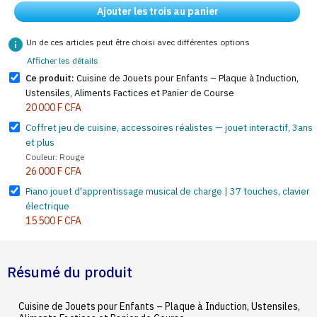
Ajouter les trois au panier
info
Un de ces articles peut être choisi avec différentes options
Afficher les détails
Ce produit:
Cuisine de Jouets pour Enfants – Plaque à Induction,
Ustensiles, Aliments Factices et Panier de Course
20 000 F CFA
Coffret jeu de cuisine, accessoires réalistes — jouet interactif, 3ans
et plus
Couleur: Rouge
26 000 F CFA
Piano jouet d'apprentissage musical de charge | 37 touches, clavier
électrique
15 500 F CFA
Résumé du produit
Cuisine de Jouets pour Enfants – Plaque à Induction, Ustensiles,