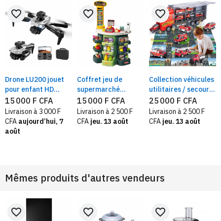
favorite_border
favorite_border
favorite_border
Drone LU200 jouet
Coffret jeu de
Collection véhicules
pour enfant HD
supermarché
utilitaires / secours
Caméra Dual |
44 pièces — jouet
— tapis de jeu et
15 000 F CFA
15 000 F CFA
25 000 F CFA
Pliable, LED,
Interactif – dès 3
panneaux, jouet
Livraison à 3 000 F
Livraison à 2 500 F
Livraison à 2 500 F
Pilotage App &
ans
ludique et
CFA
aujourd’hui, 7
CFA
jeu. 13 août
CFA
jeu. 13 août
Télécommande
immersive
août
Mêmes produits d'autres vendeurs
favorite_border
favorite_border
favorite_border