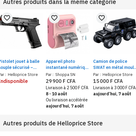
Autres produits dans la même catégorie
favorite_border
favorite_border
favorite_border
Pistolet jouet à balle
Appareil photo
Camion de police
souple sécurisé –
instantané numérique
SWAT en métal moul
Éjection de coquilles
+ impression
sous pression, modèl
Par :
Helloprice Store
Par :
Shoppa SN
Par :
Helloprice Store
et chargeur réaliste
thermique – cadeau
de voiture 8x8 avec
Indisponible
29 900 F CFA
15 000 F CFA
créatif – Garçon/Fille
son et lumière
Livraison à 2 500 F CFA
Livraison à 3 000 F CFA
8 - 10 août
aujourd’hui, 7 août
Ou livraison accélérée
aujourd’hui, 7 août
Autres produits de
Helloprice Store