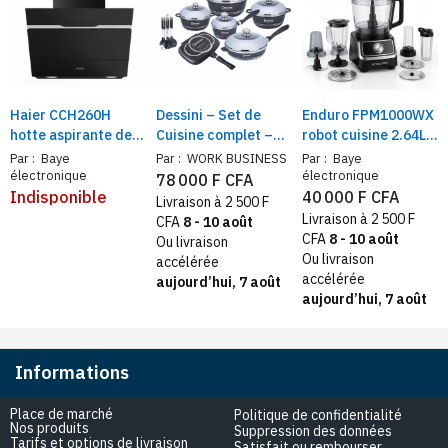
Haier CCH260H
Dessini – Set de
Enduro FPM1000WX
hotte aspirante de
Cuisine complet –
robot cuisine 2.64L
cuisine | 3 niveaux
Casseroles, Poêles
multifonction
Par :
Baye
Par :
WORK BUSINESS
Par :
Baye
de vitesse,
Antiadhésives +
1000W | Multi-
électronique
électronique
78 000 F CFA
cheminée extensible
Ustensiles avec
usages,
Indisponible
40 000 F CFA
Livraison à 2 500 F
en hauteur | 60 cm,
Poignées Isolées
Mixer/Hacher/Pétrir,
Livraison à 2 500 F
CFA
8 - 10 août
noir
tube large
CFA
8 - 10 août
Ou livraison
Ou livraison
accélérée
accélérée
aujourd’hui, 7 août
aujourd’hui, 7 août
Informations
Place de marché
Politique de confidentialité
Nos produits
Suppression des données
Tarifs et options de livraison
Satisfait ou rembourser