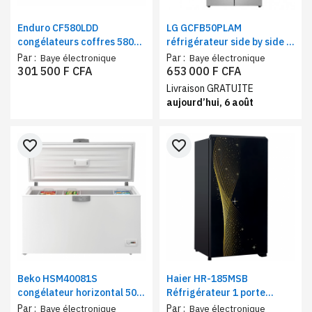
Enduro CF580LDD
LG GCFB50PLAM
congélateurs coffres 580
réfrigérateur side by side 4
litres 2 portes gris,
portes 550L | Frigo
Par :
Par :
Baye électronique
Baye électronique
réfrigérant R290
multiportes gris,
301 500 F CFA
653 000 F CFA
compresseur Inverter
Livraison GRATUITE
aujourd’hui, 6 août
favorite_border
favorite_border
Beko HSM40081S
Haier HR-185MSB
congélateur horizontal 500
Réfrigérateur 1 porte
litres – Congélateur coffre
couleur noir et or
Par :
Par :
Baye électronique
Baye électronique