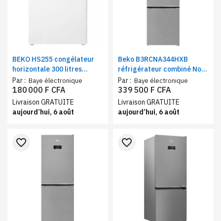
BEKO HS255 congélateur
Beko B3RCNA344HXB
horizontale 300 litres
réfrigérateur combiné No
classe UN
Frost 344 litres | Frigo et
Par :
Par :
Baye électronique
Baye électronique
congélateur 3 tiroirs classe
180 000 F CFA
339 500 F CFA
E
Livraison GRATUITE
Livraison GRATUITE
aujourd’hui, 6 août
aujourd’hui, 6 août
favorite_border
favorite_border