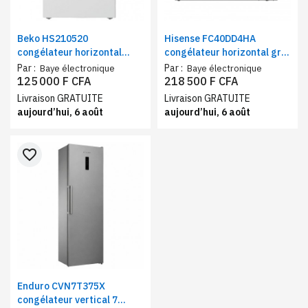
Beko HS210520
Hisense FC40DD4HA
congélateur horizontal
congélateur horizontal gris
blanc, 104 litres, classe A+
400 litres, classe A+ R134a
Par :
Par :
Baye électronique
Baye électronique
/ 155 g
125 000 F CFA
218 500 F CFA
Livraison GRATUITE
Livraison GRATUITE
aujourd’hui, 6 août
aujourd’hui, 6 août
favorite_border
Enduro CVN7T375X
congélateur vertical 7