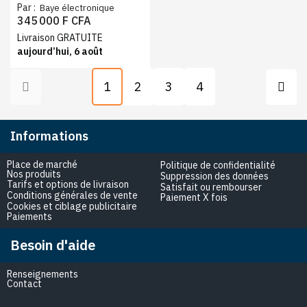
tiroirs 375L inox, No Frost
Par :
Baye électronique
classe A+++
345 000 F CFA
Livraison GRATUITE
aujourd’hui, 6 août
1
2
3
4
Informations
Place de marché
Politique de confidentialité
Nos produits
Suppression des données
Tarifs et options de livraison
Satisfait ou rembourser
Conditions générales de vente
Paiement X fois
Cookies et ciblage publicitaire
Paiements
Besoin d'aide
Renseignements
Contact