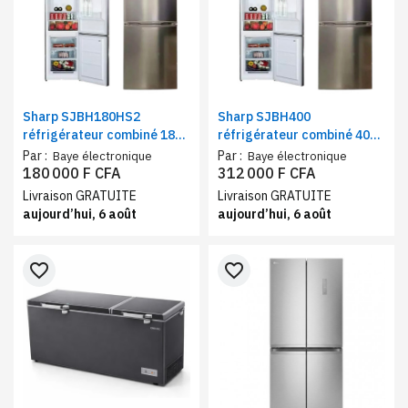
Sharp SJBH180HS2
Sharp SJBH400
réfrigérateur combiné 180
réfrigérateur combiné 400
litres gris | Frigo et
litres gris | Frigo et
Par :
Par :
Baye électronique
Baye électronique
congélateur Defrost
congélateur No Frost
180 000 F CFA
312 000 F CFA
Livraison GRATUITE
Livraison GRATUITE
aujourd’hui, 6 août
aujourd’hui, 6 août
favorite_border
favorite_border