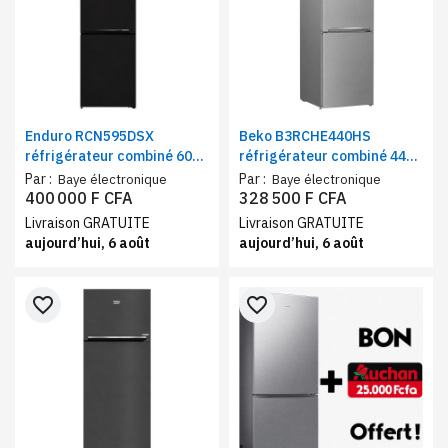
Enduro RCN595DSX
Beko B3RCHE440HS
réfrigérateur combiné 600
réfrigérateur combiné 440
litres No Frost Multi-
litres A++ – Frigo et
Par :
Par :
Baye électronique
Baye électronique
Cooling – Frigo et
congélateur 3 tiroirs, Semi
400 000 F CFA
328 500 F CFA
congélateur 3 tiroirs noir,
No Frost
Livraison GRATUITE
Livraison GRATUITE
classe A+
aujourd’hui, 6 août
aujourd’hui, 6 août
favorite_border
favorite_border