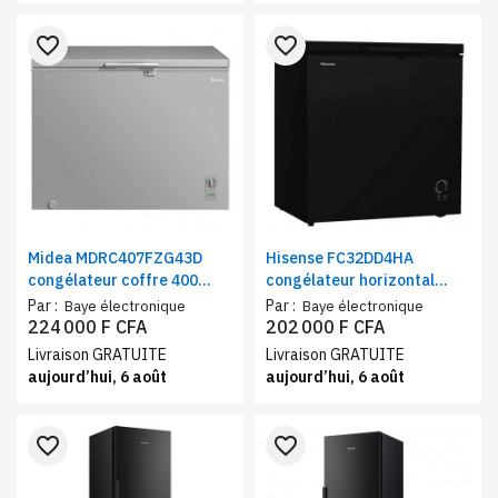
favorite_border
favorite_border
Midea MDRC407FZG43D
Hisense FC32DD4HA
congélateur coffre 400
congélateur horizontal
litres Inverter gris
vitrine noir 320 Litres
Par :
Par :
Baye électronique
Baye électronique
224 000 F CFA
202 000 F CFA
Livraison GRATUITE
Livraison GRATUITE
aujourd’hui, 6 août
aujourd’hui, 6 août
favorite_border
favorite_border