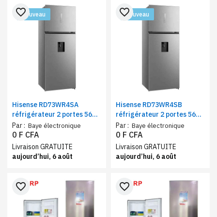
favorite_border
favorite_border
Nouveau
Nouveau
Hisense RD73WR4SA
Hisense RD73WR4SB
réfrigérateur 2 portes 565
réfrigérateur 2 portes 565
litres No Frost avec
litres No Frost Inverter gris
Par :
Par :
Baye électronique
Baye électronique
fontaine silver
avec fontaine classe A++
0 F CFA
0 F CFA
Livraison GRATUITE
Livraison GRATUITE
aujourd’hui, 6 août
aujourd’hui, 6 août
favorite_border
favorite_border