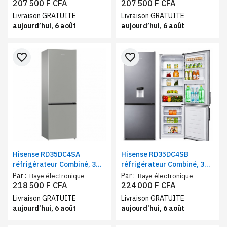
A+
énergétique A
207 500 F CFA
207 500 F CFA
Livraison GRATUITE
Livraison GRATUITE
aujourd’hui, 6 août
aujourd’hui, 6 août
favorite_border
favorite_border
Hisense RD35DC4SA
Hisense RD35DC4SB
réfrigérateur Combiné, 3
réfrigérateur Combiné, 3
tiroirs, 264 litres, Classe
tiroirs, 264 litres, Classe
Par :
Par :
Baye électronique
Baye électronique
énergétique A+
énergétique A+
218 500 F CFA
224 000 F CFA
Livraison GRATUITE
Livraison GRATUITE
aujourd’hui, 6 août
aujourd’hui, 6 août