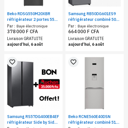
Beko RDSG550M20XBR
Samsung RB50DG601ES9
réfrigérateur 2 portes 550
réfrigérateur combiné 508
litres A+ – Frigo et
litres gris - Multi-Flow No
Par :
Par :
Baye électronique
Baye électronique
congélateur haut gris
Frost connecté Wi-Fi
378 000 F CFA
664 000 F CFA
SmartThings + Bon Auchan
Livraison GRATUITE
Livraison GRATUITE
offert
aujourd’hui, 6 août
aujourd’hui, 6 août
favorite_border
favorite_border
Samsung RS57DG400EB4EF
Beko RCNE560E40DSN
réfrigérateur Side by Side 2
réfrigérateur combiné 510