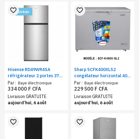
favorite_border
favorite_border
Nouveau
Hisense RD49WR4SA
Sharp SCFK400XLS2
réfrigérateur 2 portes 375L
congélateur horizontal 400
No Frost gris – Frigo et
litres gris, éclairage LED,
Par :
Par :
Baye électronique
Baye électronique
congélateur haut classe A+
serrure à clé, contrôle
334 000 F CFA
229 500 F CFA
Multi-Flow
mécanique
Livraison GRATUITE
Livraison GRATUITE
aujourd’hui, 6 août
aujourd’hui, 6 août
favorite_border
favorite_border