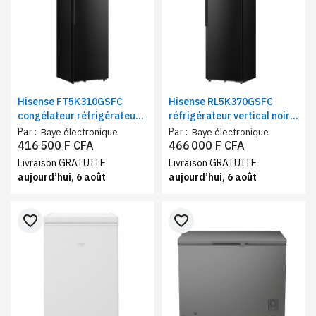
Hisense FT5K310GSFC
Hisense RL5K370GSFC
congélateur réfrigérateur
réfrigérateur vertical noir
vertical noir 312 litres |
372 litres | Frigo
Par :
Par :
Baye électronique
Baye électronique
Frigo combiné No Frost
congélateur combiné
416 500 F CFA
466 000 F CFA
classe C connecté Wi-Fi
classe C connecté Wi-Fi
Livraison GRATUITE
Livraison GRATUITE
aujourd’hui, 6 août
aujourd’hui, 6 août
favorite_border
favorite_border