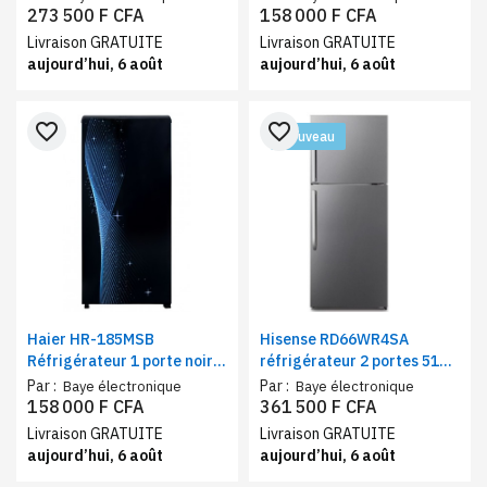
grande capacité et classe A
273 500 F CFA
158 000 F CFA
Livraison GRATUITE
Livraison GRATUITE
aujourd’hui, 6 août
aujourd’hui, 6 août
favorite_border
favorite_border
Nouveau
Haier HR-185MSB
Hisense RD66WR4SA
Réfrigérateur 1 porte noir
réfrigérateur 2 portes 510
bleu
litres – Frigo et
Par :
Par :
Baye électronique
Baye électronique
congélateur haut Inverter
158 000 F CFA
361 500 F CFA
No Frost classe A++
Livraison GRATUITE
Livraison GRATUITE
aujourd’hui, 6 août
aujourd’hui, 6 août