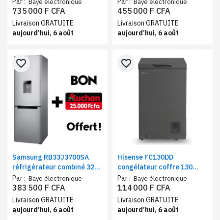
portes 583 litres Multi-Flow
litres + distributeur d'eau |
Par :
Par :
Baye électronique
Baye électronique
Wi-Fi Digital Inverter gris +
Frigo et congélateur 3
735 000 F CFA
455 000 F CFA
Bon Auchan offert
Tiroirs Total No Frost gris
Livraison GRATUITE
Livraison GRATUITE
aujourd’hui, 6 août
aujourd’hui, 6 août
favorite_border
favorite_border
Samsung RB33J3700SA
Hisense FC130DD
réfrigérateur combiné 321
congélateur coffre 130
litre classe A+ | Frigo et
litres fast freeze classe A+
Par :
Par :
Baye électronique
Baye électronique
congélateur bas avec
383 500 F CFA
114 000 F CFA
distributeur d'eau + bon
Livraison GRATUITE
Livraison GRATUITE
Auchan
aujourd’hui, 6 août
aujourd’hui, 6 août