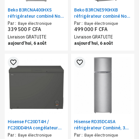
Beko B3RCNA400HXS
Beko B3RCNE590HXB
réfrigérateur combiné No
réfrigérateur combiné No
Frost 344, 400 et 590 litres
Frost 590 litres | Frigo et
Par :
Par :
Baye électronique
Baye électronique
congélateur 3 tiroirs classe
339 500 F CFA
499 000 F CFA
A+
Livraison GRATUITE
Livraison GRATUITE
aujourd’hui, 6 août
aujourd’hui, 6 août
favorite_border
favorite_border
Hisense FC20DT4H /
Hisense RD35DC4SA
FC20DD4HA congélateur
réfrigérateur Combiné, 3
horizontal 200 litres classe
tiroirs, 270 litres, Classe
Par :
Par :
Baye électronique
Baye électronique