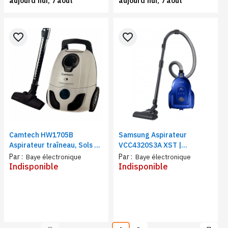
aujourd’hui, 7 août
aujourd’hui, 7 août
favorite_border
favorite_border
Camtech HW1705B
Samsung Aspirateur
Aspirateur traîneau, Sols et
VCC4320S3A XST |
meubles | Bac à poussières
Capacité 1600 Watts
Par :
Par :
Baye électronique
Baye électronique
2.5 L | Puissance 120 Watts,
Indisponible
Indisponible
Filtration Hepa