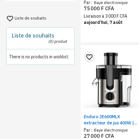
réaliste
réfrigérateur Gris – Eau
Par :
Baye électronique
chaude/Froide/Tiède
75 000 F CFA
690W, 3 robinets
Livraison à 3 000 F CFA
favorite_border
Liste de souhaits
aujourd’hui, 7 août
Liste de souhaits
(0)
produit
favorite_border
There is no products in wishlist.
Enduro JE600MLX
extracteur de jus 400W |
Filtre inox, tube 65mm, 2
Par :
Baye électronique
vitesses, 600ml pulpe
27 000 F CFA