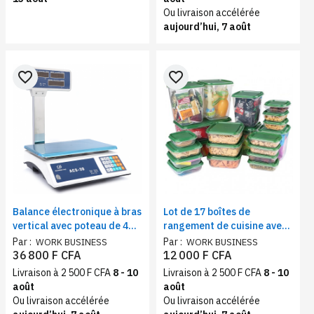
Ou livraison accélérée
aujourd’hui, 7 août
favorite_border
favorite_border
Balance électronique à bras
Lot de 17 boîtes de
vertical avec poteau de 40
rangement de cuisine avec
Kg | Calcul des prix
couvercles
Par :
Par :
WORK BUSINESS
WORK BUSINESS
36 800 F CFA
12 000 F CFA
Livraison à 2 500 F CFA
8 - 10
Livraison à 2 500 F CFA
8 - 10
août
août
Ou livraison accélérée
Ou livraison accélérée