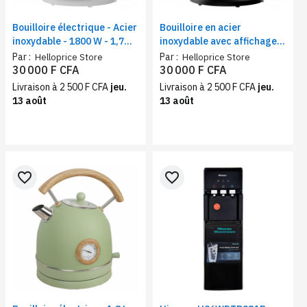
Bouilloire électrique - Acier
Bouilloire en acier
inoxydable - 1800 W - 1,7
inoxydable avec affichage
litre | Affichage
de la température, style
Par :
Par :
Helloprice Store
Helloprice Store
thermomètre 21,30 x 21,40
rétro, capacité de 1,7
30 000 F CFA
30 000 F CFA
x 28,60 cm - Blanche
litre,1800 watts, Durable et
Livraison à 2 500 F CFA
jeu.
Livraison à 2 500 F CFA
jeu.
écologique
13 août
13 août
favorite_border
favorite_border