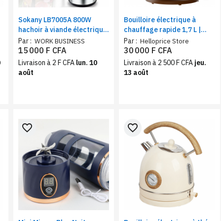
r
Sokany LB7005A 800W
Bouilloire électrique à
hachoir à viande électrique
chauffage rapide 1,7 L |
en acier inoxydable avec bol
Affichage de la
Par :
Par :
WORK BUSINESS
Helloprice Store
en acier inox | Capacité 3
température, Arrêt
15 000 F CFA
30 000 F CFA
litres.
Automatique, Intérieur et
0
Livraison à 2 F CFA
lun. 10
Livraison à 2 500 F CFA
jeu.
Bec en Inox
août
13 août
favorite_border
favorite_border