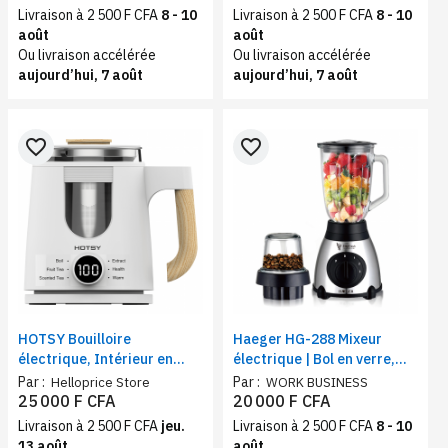
réservoir 350ml
Livraison à 2 500 F CFA
8 - 10
Livraison à 2 500 F CFA
8 - 10
août
août
Ou livraison accélérée
Ou livraison accélérée
aujourd’hui, 7 août
aujourd’hui, 7 août
favorite_border
favorite_border
HOTSY Bouilloire
Haeger HG-288 Mixeur
électrique, Intérieur en
électrique | Bol en verre,
inox Avec Filtre,
capacité 1.5 Litres,
Par :
Par :
Helloprice Store
WORK BUSINESS
Thermostat Réglable,
Puissance 850Ws
25 000 F CFA
20 000 F CFA
Températures Préréglées,
Livraison à 2 500 F CFA
jeu.
Livraison à 2 500 F CFA
8 - 10
0.8L, Puissance 600w
13 août
août