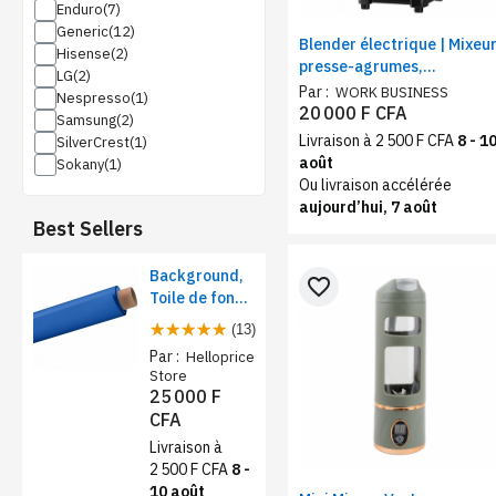
Enduro
Generic
Blender électrique | Mixeu
Hisense
presse-agrumes,
LG
mélangeur extracteur de
Par :
WORK BUSINESS
Nespresso
fruits.
20 000 F CFA
Samsung
Livraison à 2 500 F CFA
8 - 1
SilverCrest
août
Sokany
Ou livraison accélérée
aujourd’hui, 7 août
Best Sellers
Background,
favorite_border
Toile de fond
papier pour
(13)
studio photo -
Par :
Helloprice
Rose foncé
Store
25 000 F
CFA
Livraison à
2 500 F CFA
8 -
10 août