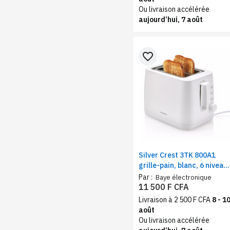
Ou livraison accélérée
aujourd’hui, 7 août
favorite_border
Silver Crest 3TK 800A1
grille-pain, blanc, 6 niveau
de puissance, tiroir
Par :
Baye électronique
ramasse-miettes,
11 500 F CFA
décongélation,
Livraison à 2 500 F CFA
8 - 1
réchauffage, 800W
août
Ou livraison accélérée