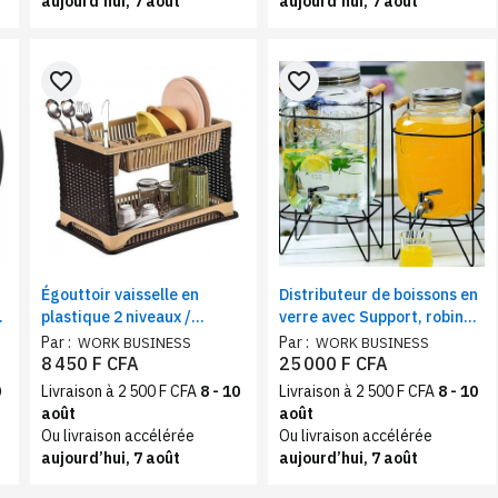
aujourd’hui, 7 août
aujourd’hui, 7 août
favorite_border
favorite_border
Égouttoir vaisselle en
Distributeur de boissons en
plastique 2 niveaux /
verre avec Support, robinet
Marron beigne
et couvercle en Acier
Par :
Par :
WORK BUSINESS
WORK BUSINESS
Inoxydable | Capacité 8 et
8 450 F CFA
25 000 F CFA
5L.
0
Livraison à 2 500 F CFA
8 - 10
Livraison à 2 500 F CFA
8 - 10
août
août
Ou livraison accélérée
Ou livraison accélérée
aujourd’hui, 7 août
aujourd’hui, 7 août