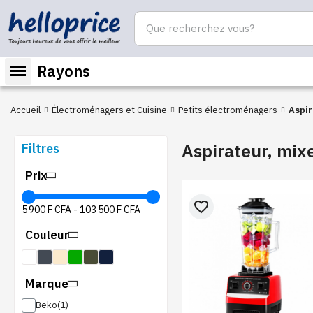
Rayons
Accueil
Électroménagers et Cuisine
Petits électroménagers
Aspirateur, mixe
Filtres
Prix
favorite_border
5 900 F CFA
-
103 500 F CFA
Couleur
Marque
Beko