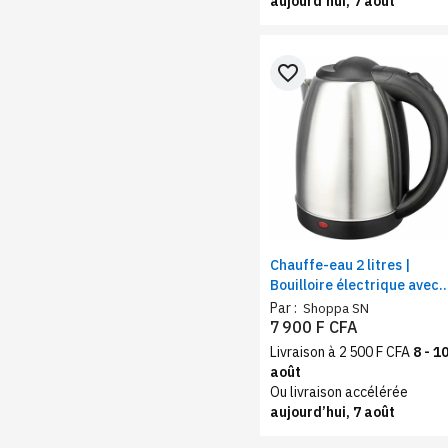
aujourd’hui, 7 août
favorite_border
Chauffe-eau 2 litres |
Bouilloire électrique avec
arrêt automatique, acier
Par :
Shoppa SN
inoxydable
7 900 F CFA
Livraison à 2 500 F CFA
8 - 1
août
Ou livraison accélérée
aujourd’hui, 7 août