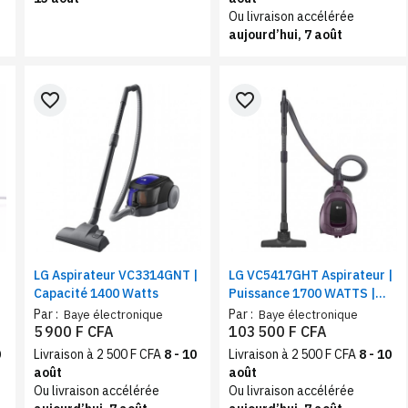
Ou livraison accélérée
aujourd’hui, 7 août
favorite_border
favorite_border
LG Aspirateur VC3314GNT |
LG VC5417GHT Aspirateur |
x
Capacité 1400 Watts
Puissance 1700 WATTS |
Couleur vin
Par :
Par :
Baye électronique
Baye électronique
5 900 F CFA
103 500 F CFA
0
Livraison à 2 500 F CFA
8 - 10
Livraison à 2 500 F CFA
8 - 10
août
août
Ou livraison accélérée
Ou livraison accélérée