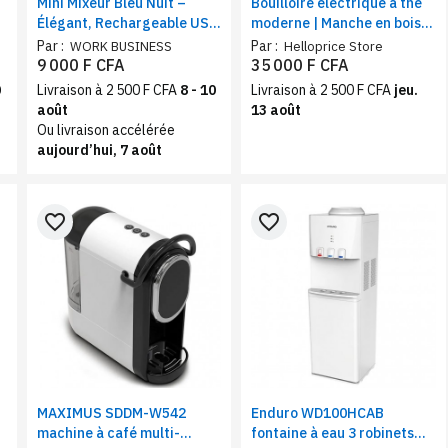
Mini Mixeur Bleu Nuit –
Bouilloire électrique à thé
Élégant, Rechargeable USB
moderne | Manche en bois -
pour Smoothies & Jus
Indicateur de température
Par :
Par :
WORK BUSINESS
Helloprice Store
| 1,7 L
9 000 F CFA
35 000 F CFA
0
Livraison à 2 500 F CFA
8 - 10
Livraison à 2 500 F CFA
jeu.
août
13 août
Ou livraison accélérée
aujourd’hui, 7 août
favorite_border
favorite_border
MAXIMUS SDDM-W542
Enduro WD100HCAB
machine à café multi-
fontaine à eau 3 robinets