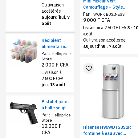
Mini Mixeur Vert
Ou livraison
Camouflage – Style
accélérée
Aventure, Portable
Par :
WORK BUSINESS
aujourd’hui, 7
9 000 F CFA
août
Livraison à 2 500 F CFA
8 - 1
août
Ou livraison accélérée
Récipient
aujourd’hui, 7 août
alimentaire
de stockage
Par :
Helloprice
1,9L – farine,
Store
2 000 F CFA
sucre et thé
favorite_border
Livraison à
2 500 F CFA
jeu. 13 août
Pistolet jouet
à balle souple
sécurisé –
Par :
Helloprice
Éjection de
Store
12 000 F
coquilles et
Hisense H96WDTS3S2R
CFA
chargeur
fontaine à eau avec