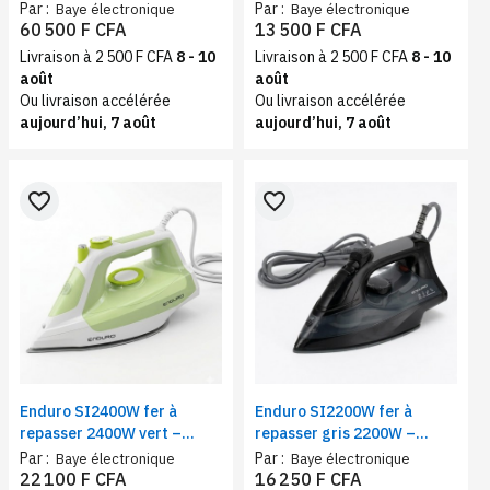
blanc | Distributeur d’eau
vapeur Semelle
Par :
Par :
Baye électronique
Baye électronique
chaude et froide
antiadhésive, réservoir
60 500 F CFA
13 500 F CFA
250ml
Livraison à 2 500 F CFA
8 - 10
Livraison à 2 500 F CFA
8 - 10
août
août
Ou livraison accélérée
Ou livraison accélérée
aujourd’hui, 7 août
aujourd’hui, 7 août
favorite_border
favorite_border
Enduro SI2400W fer à
Enduro SI2200W fer à
repasser 2400W vert –
repasser gris 2200W –
Repassage vapeur, spray,
Repassage vapeur, spray,
Par :
Par :
Baye électronique
Baye électronique
semelle céramique,
semelle antiadhésive
22 100 F CFA
16 250 F CFA