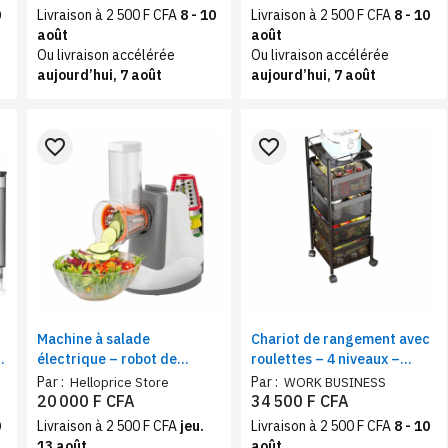
large
0
Livraison à 2 500 F CFA
8 - 10
Livraison à 2 500 F CFA
8 - 10
août
août
Ou livraison accélérée
Ou livraison accélérée
aujourd’hui, 7 août
aujourd’hui, 7 août
favorite_border
favorite_border
Machine à salade
Chariot de rangement avec
électrique – robot de
roulettes – 4 niveaux –
cuisine compact – découpe,
Compact et Pratique
Par :
Par :
Helloprice Store
WORK BUSINESS
broyage, râpe coupe-
20 000 F CFA
34 500 F CFA
légumes multifonction
0
Livraison à 2 500 F CFA
jeu.
Livraison à 2 500 F CFA
8 - 10
13 août
août