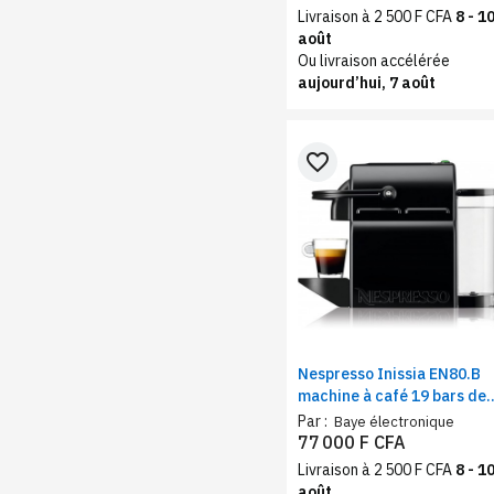
Livraison à 2 500 F CFA
8 - 1
août
Ou livraison accélérée
aujourd’hui, 7 août
favorite_border
Nespresso Inissia EN80.B
machine à café 19 bars de
pression – Cafetière
Par :
Baye électronique
espresso et lungo noir
77 000 F CFA
Livraison à 2 500 F CFA
8 - 1
août