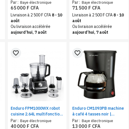
capsule 4 en 1 avec
avec frigo | Distributeur
Par :
Par :
Baye électronique
Baye électronique
réservoir amovible
d’eau avec compartiment
65 000 F CFA
71 500 F CFA
froid 420 W / 120 W
Livraison à 2 500 F CFA
8 - 10
Livraison à 2 500 F CFA
8 - 10
août
août
Ou livraison accélérée
Ou livraison accélérée
aujourd’hui, 7 août
aujourd’hui, 7 août
favorite_border
favorite_border
Enduro FPM1000WX robot
Enduro CM1093PB machine
cuisine 2.64L multifonction
à café 4 tasses noir |
1000W | Multi-usages,
Cafetière électrique 0,6L,
Par :
Par :
Baye électronique
Baye électronique
Mixer/Hacher/Pétrir, tube
600W
40 000 F CFA
13 000 F CFA