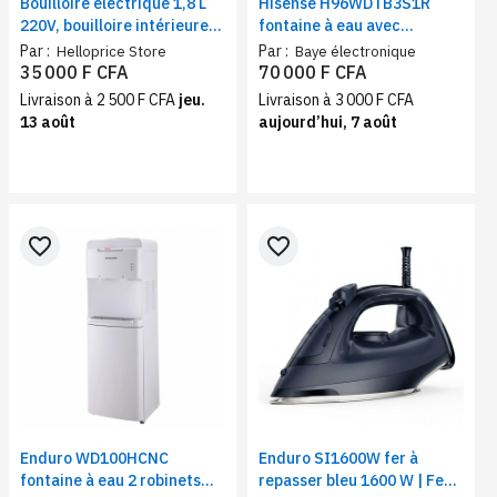
Bouilloire électrique 1,8 L
Hisense H96WDTB3S1R
220V, bouilloire intérieure
fontaine à eau avec
en acier inoxydable 304,
réfrigérateur noir – Eau
Par :
Par :
Helloprice Store
Baye électronique
chauffage rapide, appareil
chaude/Froide/Tiède
35 000 F CFA
70 000 F CFA
ménager
690W, 3 robinets
Livraison à 2 500 F CFA
jeu.
Livraison à 3 000 F CFA
13 août
aujourd’hui, 7 août
favorite_border
favorite_border
Enduro WD100HCNC
Enduro SI1600W fer à
fontaine à eau 2 robinets
repasser bleu 1600 W | Fer