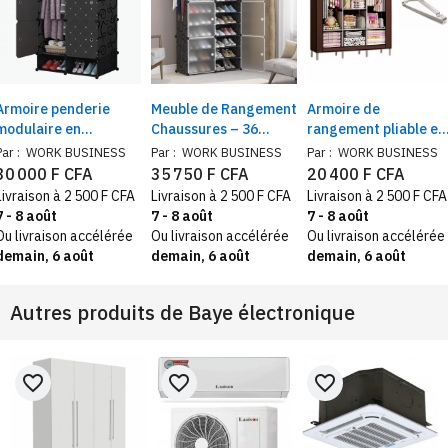
Armoire penderie
Meuble de Rangement
Armoire de
modulaire en
Chaussures – 36
rangement pliable en
plastique, 2 battants
Paires, 9 Niveaux, 18
tissu avec Cintres
Par :
WORK BUSINESS
Par :
WORK BUSINESS
Par :
WORK BUSINESS
Cubes Empilables
offerts
30 000 F CFA
35 750 F CFA
20 400 F CFA
Livraison à 2 500 F CFA
Livraison à 2 500 F CFA
Livraison à 2 500 F CFA
7 - 8 août
7 - 8 août
7 - 8 août
Ou livraison accélérée
Ou livraison accélérée
Ou livraison accélérée
demain, 6 août
demain, 6 août
demain, 6 août
Autres produits de
Baye électronique
favorite_border
favorite_border
favorite_border