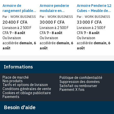
Armoire de
Armoire penderie
Armoire Penderie 12
rangement pliable
modulaire en
Cubes – Meuble de
en tissu avec Cintres
plastique, 2
Rangement
Par :
WORK BUSINESS
Par :
WORK BUSINESS
Par :
WORK BUSINESS
offerts
battants
Plastique avec
20 400 F CFA
30 000 F CFA
33 000 F CFA
Barre Suspendue
Livraison à 2 500 F
Livraison à 2 500 F
Livraison à 2 500 F
CFA
7 - 8 août
CFA
7 - 8 août
CFA
7 - 8 août
Ou livraison
Ou livraison
Ou livraison
accélérée
demain, 6
accélérée
demain, 6
accélérée
demain, 6
août
août
août
Informations
Place de marché
Politique de confidentialité
Nos produits
Suppression des données
Tarifs et options de livraison
Satisfait ou rembourser
Conditions générales de vente
Paiement X fois
Cookies et ciblage publicitaire
Paiements
Besoin d'aide