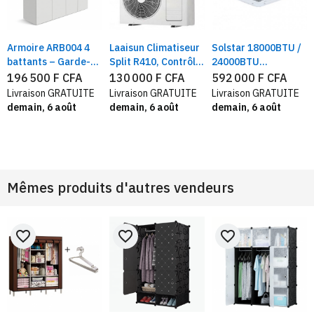
Armoire ARB004 4
Laaisun Climatiseur
Solstar 18000BTU /
battants – Garde-
Split R410, Contrôle
24000BTU
robe design et
automatique de
climatiseur
196 500 F CFA
130 000 F CFA
592 000 F CFA
optimisée
température
cassette, Economie
Livraison GRATUITE
Livraison GRATUITE
Livraison GRATUITE
d'énergie, Gaz R410
demain, 6 août
demain, 6 août
demain, 6 août
Mêmes produits d'autres vendeurs
favorite_border
favorite_border
favorite_border