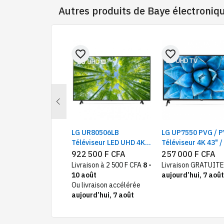
Autres produits de
Baye électroniq
favorite_border
favorite_border
Previous
érie NANO75
LG UR80506LB
LG UP7550 PVG / 
iseur NanoCell | ,
Téléviseur LED UHD 4K
Téléviseur 4K 43" /
ctif 4K | WebOS
86" , ThinQ AI TV, Smart
UHD Smart LED TV
000 F CFA
922 500 F CFA
257 000 F CFA
 ThinQ AI
TV Noir, Processeur a7
ison GRATUITE
Livraison à 2 500 F CFA
8 -
Livraison GRATUITE
rd’hui, 7 août
10 août
aujourd’hui, 7 août
Ou livraison accélérée
aujourd’hui, 7 août