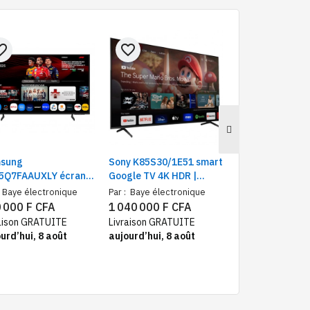
e_border
favorite_border
favorite_border
sung
Sony K85S30/1E51 smart
LG 55CXPVA Tél
5Q7FAAUXLY écran
Google TV 4K HDR |
55" Smart 4K ul
pouces QLED –
Téléviseur grand écran
OLED, Processe
Baye électronique
Par :
Baye électronique
Par :
Baye électr
viseur 4K smart TV,
85"
 000 F CFA
1 040 000 F CFA
817 500 F CF
d écran Wi-Fi
aison GRATUITE
Livraison GRATUITE
Livraison GRATU
urd’hui, 8 août
aujourd’hui, 8 août
aujourd’hui, 8 a