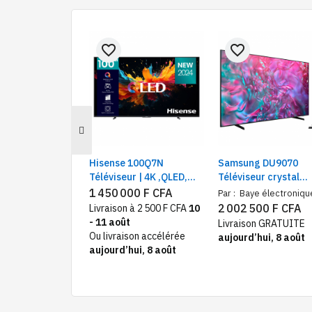
favorite_border
favorite_border
Hisense 100Q7N
Samsung DU9070
Téléviseur | 4K ,QLED,
Téléviseur crystal
Smart TV, Ecran 100",
processor 98", 4K S
1 450 000 F CFA
Par :
Baye électroniqu
Bluetooth
TV, UHD
2 002 500 F CFA
Livraison à 2 500 F CFA
10
- 11 août
Livraison GRATUITE
Ou livraison accélérée
aujourd’hui, 8 août
aujourd’hui, 8 août