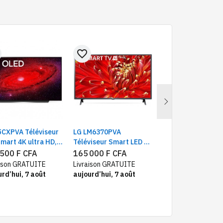
favorite_border
favorite_border
Next
5CXPVA Téléviseur
LG LM6370PVA
LG UR78006LK
Smart 4K ultra HD,
Téléviseur Smart LED 43
Téléviseur | 55 Po
, Processeur
pouces | Série LM6370 |
Smart TV 4K, a6 G
 500 F CFA
165 000 F CFA
290 000 F CFA
Full HDR
Ecran LCD
aison GRATUITE
Livraison GRATUITE
Livraison GRATUIT
rd’hui, 7 août
aujourd’hui, 7 août
aujourd’hui, 7 aoû