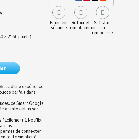
TV
Paiement
Retour et
Satisfait
sécurisé
remplacement
ou
remboursé
40 × 2160 pixels)
ier
ofitez d'une expérience
ouces parfait dans
ouces, ce Smart Google
éclatantes et un son
facilement à Netflix,
ations.
B permet de connecter
en toute simplicité.