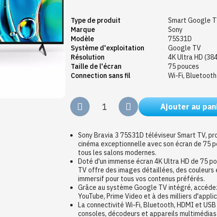
Type de produit
Smart Google 
Marque
Sony
Modèle
75S31D
Système d'exploitation
Google TV
Résolution
4K Ultra HD (38
Taille de l'écran
75 pouces
Connection sans fil
Wi-Fi, Bluetooth
Ajouter au pan
Sony Bravia 3 75S31D téléviseur Smart TV, pr
cinéma exceptionnelle avec son écran de 75 p
tous les salons modernes.
Doté d'un immense écran 4K Ultra HD de 75 p
TV offre des images détaillées, des couleurs 
immersif pour tous vos contenus préférés.
Grâce au système Google TV intégré, accédez 
YouTube, Prime Video et à des milliers d'applic
La connectivité Wi-Fi, Bluetooth, HDMI et US
consoles, décodeurs et appareils multimédias 