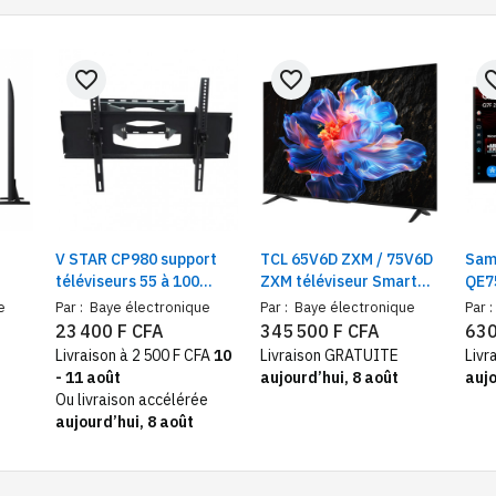
favorite_border
favorite_border
favorit
V STAR CP980 support
TCL 65V6D ZXM / 75V6D
Sam
téléviseurs 55 à 100
ZXM téléviseur Smart
QE7
mart
pouces mural pivotant
Google TV 4K UHD –
75 
e
Par :
Baye électronique
Par :
Baye électronique
Par :
Ecran 65" / 75", Wi-Fi,
Télé
23 400 F CFA
345 500 F CFA
630
HDR10, contrôle vocal
gran
Livraison à 2 500 F CFA
10
Livraison GRATUITE
Livr
- 11 août
aujourd’hui, 8 août
aujo
Ou livraison accélérée
aujourd’hui, 8 août