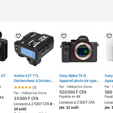
favorite_border
favorite_border
favorite_border
/ A7
Godox X2T TTL
Sony Alpha 7S II
Sony
Déclencheur à Distance
Appareil photo de type E
Appa
at
pour camera DSL,
avec capteur plein
pour
e
Par :
Helloprice Store
Par :
(3)
1/8000s, HSS
format.
APS-
520 000 F CFA
580
Par :
Helloprice Store
Auto
Payable en
4X
Paya
CFA
35 000 F CFA
Écran
Livraison à 2 500 F CFA
Livra
Livraison à 2 500 F CFA
8 -
jeu. 13 août
jeu. 
10 août