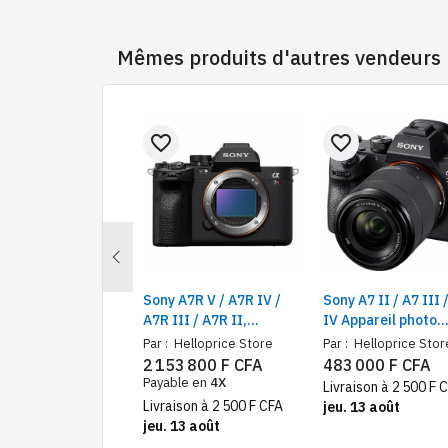
Mêmes produits d'autres vendeurs
favorite_border
favorite_border
Previous
co Cage de
Sony A7R V / A7R IV /
Sony A7 II / A7 III 
ction en métal
A7R III / A7R II,
IV Appareil photo
appareil photo
Appareil Photo Hybride
hybride plein form
elloprice Store
Par :
Helloprice Store
Par :
Helloprice Stor
Alpha 7R V/Alpha 7
00 F CFA
2 153 800 F CFA
483 000 F CFA
7RV/A7
Payable en
4X
son à 3 000 F CFA
Livraison à 2 500 F 
7R5/A7M4
Livraison à 2 500 F CFA
rd’hui, 7 août
jeu. 13 août
jeu. 13 août