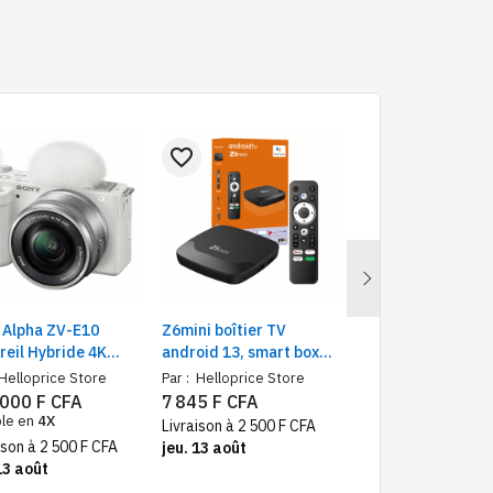
favorite_border
favorite_border
Next
 Alpha ZV-E10
Z6mini boîtier TV
Lepower NP-FW50
reil Hybride 4K
android 13, smart box
batterie avec cha
 Vlog | Capteur
4K – décodeur smart TV
numérique LCD U
Helloprice Store
Par :
Helloprice Store
(1)
C 24.2MP |
4K wifi et bluetooth,
pour d'appareil ph
 000 F CFA
7 845 F CFA
Par :
Helloprice Sto
focus Rapide,
streaming 4K UHD et
Sony NEX série, A
ble en
4X
Livraison à 2 500 F CFA
35 000 F CFA
 Orientable, Wi-Fii
télécommande
séries et autres
ison à 2 500 F CFA
jeu. 13 août
Livraison à 2 500 F
13 août
10 août