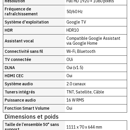
Résolution
Full HD 1920 × 1080 pixels
Fréquence de
50/60 Hz
rafraîchissement
Système d'exploitation
Google TV
HDR
HDR10
Compatible Google Assistant
Assistant vocal
via Google Home
Connectivité sans fil
Wi-Fi, Bluetooth
TV connectée
OUi
DLNA
Oui (v1.5)
HDMI CEC
Oui
Système audio
2.0 canaux
Tuners intégrés
TNT, Satellite, Câble
Puissance audio
16 W RMS
Fonction Smart Volume
Oui
Dimensions et poids
Taille de l’ensemble 50" sans
1111 x 70 x 644 mm
support