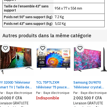
Taille de l’ensemble 43" sans
954 x 77 x 554 mm
support
Poids net 50" sans support (kg)
7.2 Kg
Poids net 43" sans support (kg)
5,02 Kg
Autres produits dans la même catégorie
favorite_border
favorite_border
favorite_border
JY 3200D Téléviseur
TCL 75P7LZXM
Samsung DU9070
smart TV | Taille de
téléviseur 75 pouces
Téléviseur crystal
l'écran : 32"
4K UHD WiFi
processor 98", 4K
Par :
Baye électronique
Par :
Baye électronique
Par :
Baye électronique
bluetooth – Smart
Smart TV, UHD
60 000 F CFA
Indisponible
2 002 500 F CFA
google TV dolby
Livraison GRATUITE
Livraison GRATUITE
atmos HDR10 voice