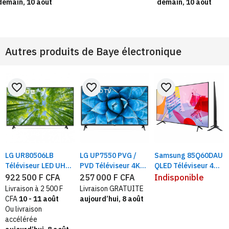
demain, 10 août
demain, 10 août
control
Autres produits de
Baye électronique
favorite_border
favorite_border
favorite_border
LG UR80506LB
LG UP7550 PVG /
Samsung 85Q60DAU
Téléviseur LED UHD
PVD Téléviseur 4K
QLED Téléviseur 4K
4K 86" , ThinQ AI TV,
43" / 50" UHD Smart
HDR Smart TV |
922 500 F CFA
257 000 F CFA
Indisponible
Smart TV Noir,
LED TV
Taille 85" Ecran
Livraison à 2 500 F
Livraison GRATUITE
Processeur a7
reflet
CFA
10 - 11 août
aujourd’hui, 8 août
Ou livraison
accélérée