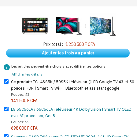
+
+
Prix total :
1 250 500 F CFA
Ajouter les trois au panier
info
Les articles peuvent être choisis avec différentes options
Afficher les détails
Ce produit:
TCL 43S5K / 50S5K téléviseur QLED Google TV 43 et 50
pouces HDR | Smart TV Wi-Fi, Bluetooth et assistant google
Pouces: 43
141 500 F CFA
LG 55C56LA / 65C56LA Téléviseur 4K Dolby vision | Smart TV OLED
evo, AI processor, Gen8
Pouces: 55
698 000 F CFA
Samsung Q60D Téléviseur QLED 55"/65" 2024, 4K UHD Smart TV