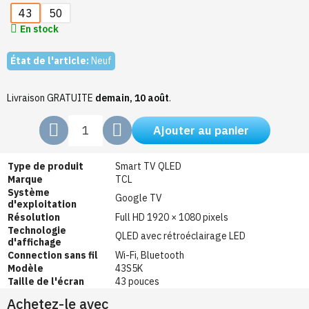
43
50
En stock
État de l'article:
Neuf
Livraison GRATUITE
demain, 10 août
.
Ajouter au panier
Type de produit
Smart TV QLED
Marque
TCL
Système
Google TV
d'exploitation
Résolution
Full HD 1920 × 1080 pixels
Technologie
QLED avec rétroéclairage LED
d'affichage
Connection sans fil
Wi-Fi, Bluetooth
Modèle
43S5K
Taille de l'écran
43 pouces
Achetez-le avec