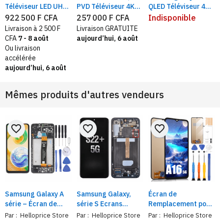
Téléviseur LED UHD
PVD Téléviseur 4K
QLED Téléviseur 4K
4K 86" , ThinQ AI TV,
43" / 50" UHD Smart
HDR Smart TV |
922 500 F CFA
257 000 F CFA
Indisponible
Smart TV Noir,
LED TV
Taille 85" Ecran
Livraison à 2 500 F
Livraison GRATUITE
Processeur a7
reflet
CFA
7 - 8 août
aujourd’hui, 6 août
Ou livraison
accélérée
aujourd’hui, 6 août
Mêmes produits d'autres vendeurs
favorite_border
favorite_border
favorite_border
Samsung Galaxy A
Samsung Galaxy,
Écran de
série – Écran de
série S Ecrans
Remplacement pour
Rechange avec
originaux OLED de
Samsung Galaxy A16
Par :
Helloprice Store
Par :
Helloprice Store
Par :
Helloprice Store