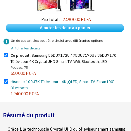
+
Prix total :
2 490 000 F CFA
Ajouter les deux au panier
info
Un de ces articles peut être choisi avec différentes options
Afficher les détails
Ce produit:
Samsung 55DU7172U / 75DU7170U / 85DU7170
Téléviseur 4K Crystal UHD Smart TV, Wifi, Bluetooth, LED
Pouces: 75
550 000 F CFA
Hisense 100U7K Téléviseur | 4K ,QLED, Smart TV, Ecran100"
Bluetooth
1 940 000 F CFA
Résumé du produit
Grâce à la technologie Crystal UHD du téléviseur smart samsung