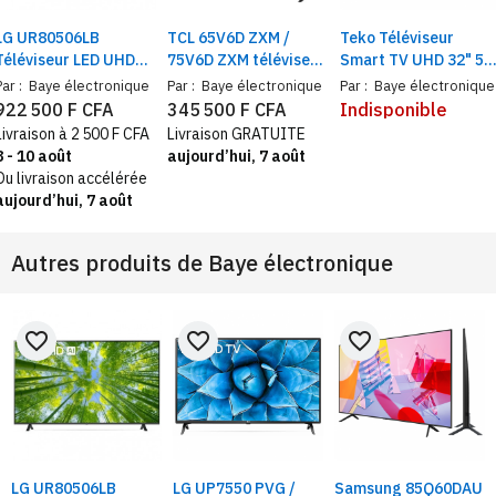
LG UR80506LB
TCL 65V6D ZXM /
Teko Téléviseur
Téléviseur LED UHD
75V6D ZXM téléviseur
Smart TV UHD 32" 55
4K 86" , ThinQ AI TV,
Smart Google TV 4K
65" QBF1W/
Par :
Baye électronique
Par :
Baye électronique
Par :
Baye électronique
Smart TV Noir,
UHD – Ecran 65" / 75",
55QBQ6W/ 65QBF1W
922 500 F CFA
345 500 F CFA
Indisponible
Processeur a7
Wi-Fi, HDR10,
Livraison à 2 500 F CFA
Livraison GRATUITE
contrôle vocal
8 - 10 août
aujourd’hui, 7 août
Ou livraison accélérée
aujourd’hui, 7 août
Autres produits de
Baye électronique
favorite_border
favorite_border
favorite_border
LG UR80506LB
LG UP7550 PVG /
Samsung 85Q60DAU