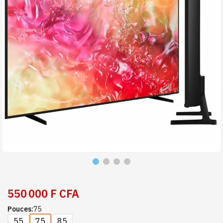
550 000 F CFA
Pouces
75
55
75
85