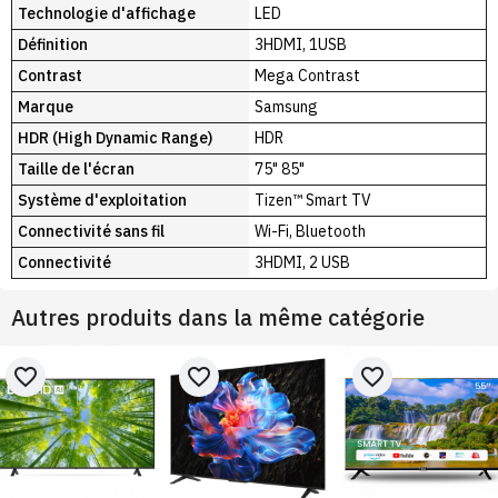
Technologie d'affichage
LED
Définition
3HDMI, 1USB
Contrast
Mega Contrast
Marque
Samsung
HDR (High Dynamic Range)
HDR
Taille de l'écran
75" 85"
Système d'exploitation
Tizen™ Smart TV
Connectivité sans fil
Wi-Fi, Bluetooth
Connectivité
3HDMI, 2 USB
Autres produits dans la même catégorie
favorite_border
favorite_border
favorite_border