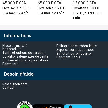
cadre Intégré
rechange
5G – Compatible
45 000 F CFA
65 000 F CFA
15 000 F CFA
Compatible + Outils
SM-A166B / SM-
Livraison à 2 500 F
Livraison à 2 500 F
Livraison à 3 000 F
A166P / SM-A166E
CFA
mer. 12 août
CFA
mer. 12 août
CFA
aujourd’hui, 6
août
Informations
Place de marché
Politique de confidentialité
Nos produits
Suppression des données
Tarifs et options de livraison
Satisfait ou rembourser
Conditions générales de vente
Paiement X fois
Cookies et ciblage publicitaire
Paiements
Besoin d'aide
Renseignements
Contact