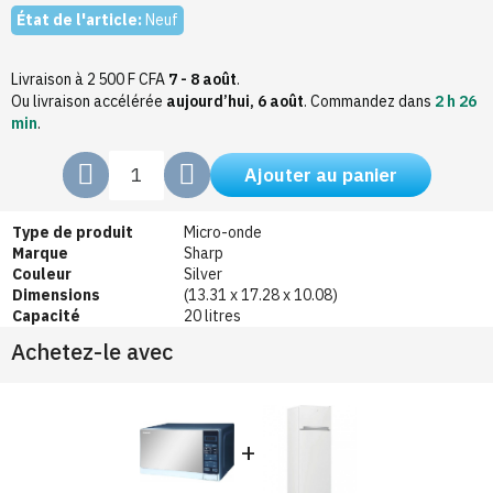
État de l'article:
Neuf
Livraison à 2 500 F CFA
7 - 8 août
.
Ou livraison accélérée
aujourd’hui, 6 août
.
Commandez dans
2 h 26
min
.
Ajouter au panier
Type de produit
Micro-onde
Marque
Sharp
Couleur
Silver
Dimensions
(13.31 x 17.28 x 10.08)
Capacité
20 litres
Achetez-le avec
+