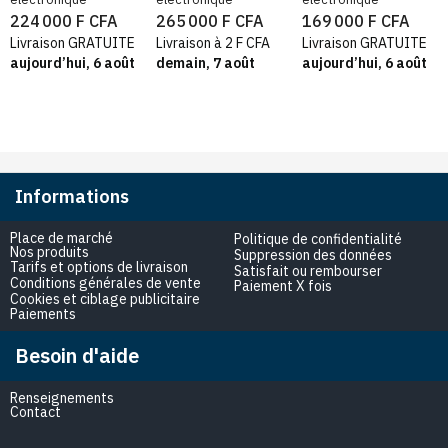
18000BTU |
et froid, Réfrigérant
224 000 F CFA
265 000 F CFA
169 000 F CFA
24000BTU, Gaz 410
R410A
Livraison GRATUITE
Livraison à 2 F CFA
Livraison GRATUITE
aujourd’hui, 6 août
demain, 7 août
aujourd’hui, 6 août
Informations
Place de marché
Politique de confidentialité
Nos produits
Suppression des données
Tarifs et options de livraison
Satisfait ou rembourser
Conditions générales de vente
Paiement X fois
Cookies et ciblage publicitaire
Paiements
Besoin d'aide
Renseignements
Contact