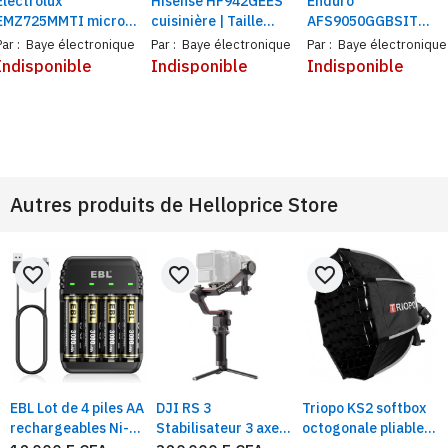
Electrolux
Hisense HF942GEES
Enduro
EMZ725MMTI micro-
cuisinière | Taille
AFS9050GGBSIT
ondes comptoir 25
90*60 | 4feux à gaz |
Cuisinière 5 Feux à
Par :
Baye électronique
Par :
Baye électronique
Par :
Baye électronique
litres, 900W, acier
2feux électriques inox
gaz 90X60 | Grill
Indisponible
Indisponible
Indisponible
inoxydable, verre,
double bouton
gris-noir
Autres produits de
Helloprice Store
favorite_border
favorite_border
favorite_border
EBL Lot de 4 piles AA
DJI RS 3
Triopo KS2 softbox
rechargeables Ni-Zn
Stabilisateur 3 axes
octogonale pliable
3000 mWh avec
pour DSLR |
avec monture type