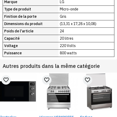
Marque
LG
Type de produit
Micro-onde
Finition de la porte
Gris
Dimensions du produit
(13,31 x 17,28 x 10,08)
Poids de l'article
24
Capacité
20 litres
Voltage
220 Volts
Puissance
800 watts
Autres produits dans la même catégorie
favorite_border
favorite_border
favorite_border