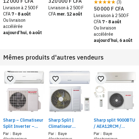
12 000 F CFA
320 000 F CFA
(3)
chargeur de
Construction en
S, Diffuseur de
Livraison à 2 500 F
Livraison à 2 500 F
50 000 F CFA
batterie Ni-Zn/Ni-
fibre de carbone |
lumière
CFA
7 - 8 août
CFA
mer. 12 août
Livraison à 2 500 F
MH | Batterie AA 1,6
Écran tactile | 3kg
Ou livraison
CFA
7 - 8 août
V haute
charge utile
accélérée
Ou livraison
performance
aujourd’hui, 6 août
accélérée
aujourd’hui, 6 août
Mêmes produits d'autres vendeurs
favorite_border
favorite_border
favorite_border
Sharp – Climatiseur
Sharp Split |
Sharp split 9000BTU
Split Inverter –
Climatiseur
/ AEA12RCM /
Technologie R32 –
9000BTU |
AEA18ECB,
Par :
Baye
Par :
Baye
Par :
Baye
Économie d’énergie
12000BTU |
Climatiseur chaud
électronique
électronique
électronique