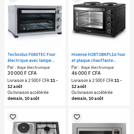
Technolux F040TEC Four
Hisense H28TOBKPL16 four
électrique avec lampe
et plaque chauffante
intérieure, Puissance 1420
électrique, 28 l, noir, 2600
Par :
Par :
Baye électronique
Baye électronique
W, Acier inox
W, minuterie
30 000 F CFA
46 000 F CFA
Livraison à 2 500 F CFA
11 -
Livraison à 2 500 F CFA
11 -
12 août
12 août
Ou livraison accélérée
Ou livraison accélérée
demain, 10 août
demain, 10 août
favorite_border
favorite_border