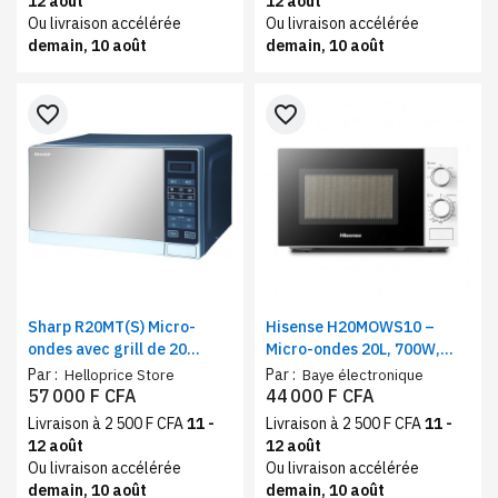
12 août
12 août
Ou livraison accélérée
Ou livraison accélérée
demain, 10 août
demain, 10 août
favorite_border
favorite_border
Sharp R20MT(S) Micro-
Hisense H20MOWS10 –
ondes avec grill de 20
Micro-ondes 20L, 700W,
Litres, Silver
Commande mécanique 6
Par :
Par :
Helloprice Store
Baye électronique
niveaux
57 000 F CFA
44 000 F CFA
Livraison à 2 500 F CFA
11 -
Livraison à 2 500 F CFA
11 -
12 août
12 août
Ou livraison accélérée
Ou livraison accélérée
demain, 10 août
demain, 10 août