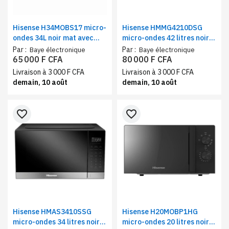
Hisense H34MOBS17 micro-
Hisense HMMG4210DSG
ondes 34L noir mat avec
micro-ondes 42 litres noir
grill | Four micro-ondes
mat avec grill | Four micro-
Par :
Par :
Baye électronique
Baye électronique
1000 W, 10 niveaux de
ondes 1000 W + grill
65 000 F CFA
80 000 F CFA
puissance
1200W, commandes
Livraison à 3 000 F CFA
Livraison à 3 000 F CFA
tactiles
demain, 10 août
demain, 10 août
favorite_border
favorite_border
Hisense HMAS3410SSG
Hisense H20MOBP1HG
micro-ondes 34 litres noir
micro-ondes 20 litres noir