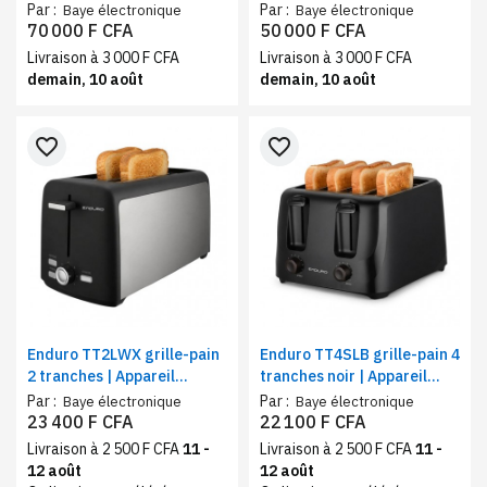
avec grill | Four micro-
avec grill | Four micro-
Par :
Par :
Baye électronique
Baye électronique
ondes 950 W, 10 niveaux de
ondes 700W, 5 niveaux de
70 000 F CFA
50 000 F CFA
puissance
puissance
Livraison à 3 000 F CFA
Livraison à 3 000 F CFA
demain, 10 août
demain, 10 août
favorite_border
favorite_border
Enduro TT2LWX grille-pain
Enduro TT4SLB grille-pain 4
2 tranches | Appareil
tranches noir | Appareil
pratique 1400 W,
pratique 1400 W,
Par :
Par :
Baye électronique
Baye électronique
brunissage 7 niveaux
brunissage 6 niveaux
23 400 F CFA
22 100 F CFA
Livraison à 2 500 F CFA
11 -
Livraison à 2 500 F CFA
11 -
12 août
12 août