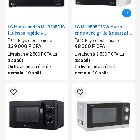
LG Micro-ondes MH8265DIS
LG MH6535GISW Micro-
|Cuisson rapide &
onde avec grille à quartz |
Réchauffage uniforme |
Technologie Smart Inverter
Par :
Par :
Baye électronique
Baye électronique
Capacité 42 Litres, Couleur
| capacité de 25 litres
139 000 F CFA
98 000 F CFA
noir
Livraison à 2 500 F CFA
11 -
Livraison à 2 500 F CFA
11 -
12 août
12 août
Ou livraison accélérée
Ou livraison accélérée
demain, 10 août
demain, 10 août
favorite_border
favorite_border