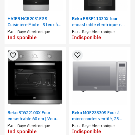
HAIER HCR2031EGS
Beko BBSP11030X four
Cuisinière Mixte | 3 feux à
encastrable électrique +
Gaz, 1 feux Electrique, four
plaque à gaz | 4 feux |
Par :
Par :
Baye électronique
Baye électronique
à gaz | semi Inox 60x60
Volume 66 litres, Acier inox
Indisponible
Indisponible
favorite_border
favorite_border
Beko BIG22100X Four
Beko MGF23330S Four à
encastrable 60 cm | Volume
micro-ondes ventilé, 23
de la cavité 66 L | Classe
litres, Plateau en verre,
Par :
Par :
Baye électronique
Baye électronique
d'efficacité énergétique A,
Arrêt automatique,
Indisponible
Indisponible