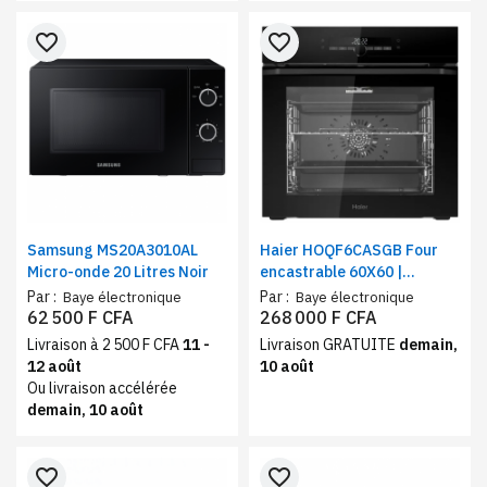
favorite_border
favorite_border
Samsung MS20A3010AL
Haier HOQF6CASGB Four
Micro-onde 20 Litres Noir
encastrable 60X60 |
Contrôle tactile et
Par :
Par :
Baye électronique
Baye électronique
électrique | Volume 72
62 500 F CFA
268 000 F CFA
litres, Noir gris
Livraison à 2 500 F CFA
11 -
Livraison GRATUITE
demain,
12 août
10 août
Ou livraison accélérée
demain, 10 août
favorite_border
favorite_border