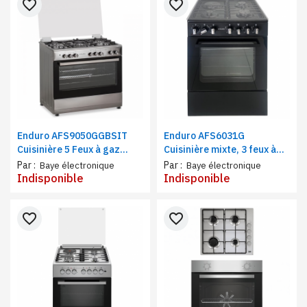
favorite_border
favorite_border
Enduro AFS9050GGBSIT
Enduro AFS6031G
Cuisinière 5 Feux à gaz
Cuisinière mixte, 3 feux à
90X60 | Grill double bouton
gaz et 1 feu électrique
Par :
Par :
Baye électronique
Baye électronique
Indisponible
Indisponible
favorite_border
favorite_border