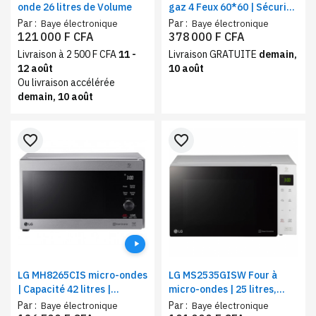
onde 26 litres de Volume
gaz 4 Feux 60*60 | Sécurité
totale | Système de
Par :
Par :
Baye électronique
Baye électronique
chauffage combiné
121 000 F CFA
378 000 F CFA
Livraison à 2 500 F CFA
11 -
Livraison GRATUITE
demain,
12 août
10 août
Ou livraison accélérée
demain, 10 août
favorite_border
favorite_border
LG MH8265CIS micro-ondes
LG MS2535GISW Four à
| Capacité 42 litres |
micro-ondes | 25 litres,
couleur silver
Blanc | Gril, écran tactile en
Par :
Par :
Baye électronique
Baye électronique