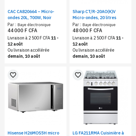
CAC CA820664 – Micro-
Sharp CT/R-20AO(K)V
ondes 20L, 700W, Noir
Micro-ondes, 20 litres
Par :
Par :
Baye électronique
Baye électronique
44 000 F CFA
48 000 F CFA
Livraison à 2 500 F CFA
11 -
Livraison à 2 500 F CFA
11 -
12 août
12 août
Ou livraison accélérée
Ou livraison accélérée
demain, 10 août
demain, 10 août
favorite_border
favorite_border
Hisense H26MOS5H micro
LG FA211RMA Cuisinière à