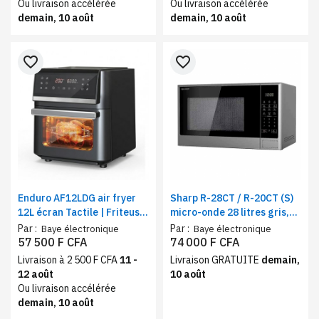
Ou livraison accélérée
Ou livraison accélérée
demain, 10 août
demain, 10 août
favorite_border
favorite_border
Enduro AF12LDG air fryer
Sharp R-28CT / R-20CT (S)
12L écran Tactile | Friteuse
micro-onde 28 litres gris,
à air 12 programmes, 1800
Cavité LED, Fonction
Par :
Par :
Baye électronique
Baye électronique
W
minuterie
57 500 F CFA
74 000 F CFA
Livraison à 2 500 F CFA
11 -
Livraison GRATUITE
demain,
12 août
10 août
Ou livraison accélérée
demain, 10 août