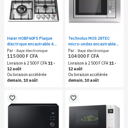
Haier HOBF60FS Plaque
Technolux MOS 28TEC
électrique encastrable 4
micro-ondes encastrable
feux mixte | 3feux à gaz,
28 litres, inox
Par :
Par :
Baye électronique
Baye électronique
1feu électrique
115 000 F CFA
104 000 F CFA
Livraison à 2 500 F CFA
11 -
Livraison à 2 500 F CFA
11 -
12 août
12 août
Ou livraison accélérée
Ou livraison accélérée
demain, 10 août
demain, 10 août
favorite_border
favorite_border