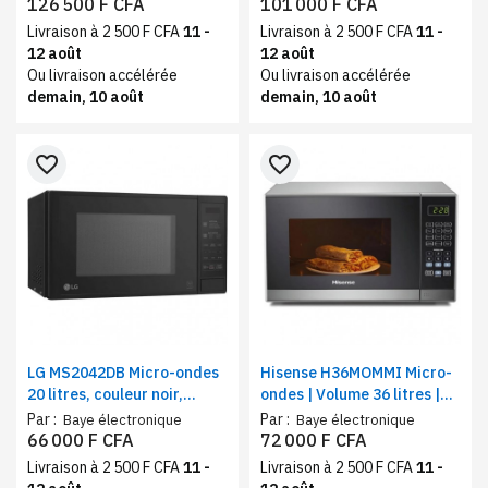
verre | Dual Control
126 500 F CFA
101 000 F CFA
Livraison à 2 500 F CFA
11 -
Livraison à 2 500 F CFA
11 -
12 août
12 août
Ou livraison accélérée
Ou livraison accélérée
demain, 10 août
demain, 10 août
favorite_border
favorite_border
LG MS2042DB Micro-ondes
Hisense H36MOMMI Micro-
20 litres, couleur noir,
ondes | Volume 36 litres |
EasyClea , i-wave
Fonction automatique de
Par :
Par :
Baye électronique
Baye électronique
cuisson
66 000 F CFA
72 000 F CFA
Livraison à 2 500 F CFA
11 -
Livraison à 2 500 F CFA
11 -