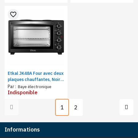
Inox
Fonction grill
favorite_border
Etkal JK48A Four avec deux
plaques chauffantes, Noir,
48 Litres, 2000W, 60min,
Par :
Baye électronique
Acier inox
Indisponible
1
2
Informations