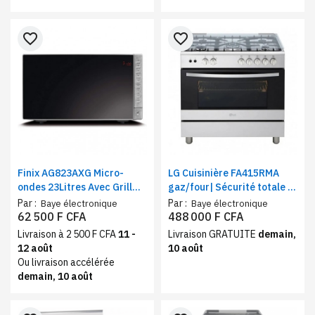
favorite_border
favorite_border
Finix AG823AXG Micro-
LG Cuisinière FA415RMA
ondes 23Litres Avec Grill
gaz/four| Sécurité totale |
Noir/Gris
Système de chauffage
Par :
Par :
Baye électronique
Baye électronique
combiné | Rôtissoire
62 500 F CFA
488 000 F CFA
Livraison à 2 500 F CFA
11 -
Livraison GRATUITE
demain,
12 août
10 août
Ou livraison accélérée
demain, 10 août