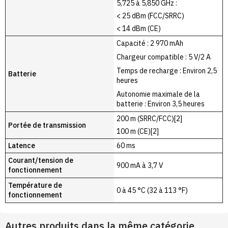
5,725 à 5,850 GHz :
< 25 dBm (FCC/SRRC)
< 14 dBm (CE)
Capacité : 2 970 mAh
Chargeur compatible : 5 V/2 A
Temps de recharge : Environ 2,5
Batterie
heures
Autonomie maximale de la
batterie : Environ 3,5 heures
200 m (SRRC/FCC)[2]
Portée de transmission
100 m (CE)[2]
Latence
60 ms
Courant/tension de
900 mA à 3,7 V
fonctionnement
Température de
0 à 45 °C (32 à 113 °F)
fonctionnement
Autres produits dans la même catégorie