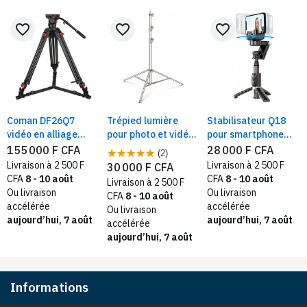
favorite_border
favorite_border
favorite_border
Coman DF26Q7
Trépied lumière
Stabilisateur Q18
vidéo en alliage
pour photo et vidéo
pour smartphone
d'aluminum 1,7m
H 2,8 m robustes en
avec lampe, suivi du
155 000 F CFA
28 000 F CFA
(2)
avec rotule fluide,
acier inoxydable
visage, application
Livraison à 2 500 F
Livraison à 2 500 F
30 000 F CFA
avec lumière
de Rotation, perche
CFA
8 - 10 août
CFA
8 - 10 août
Livraison à 2 500 F
d'éclairage pour
à Selfie, trépied
Ou livraison
Ou livraison
CFA
8 - 10 août
mieux voir le niveau
accélérée
accélérée
Ou livraison
aujourd’hui, 7 août
aujourd’hui, 7 août
accélérée
aujourd’hui, 7 août
Informations