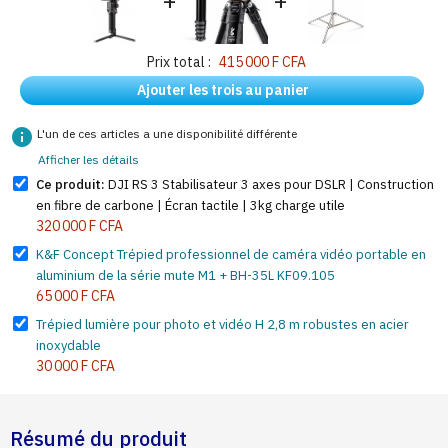
+
+
Prix total :
415 000 F CFA
Ajouter les trois au panier
info
L'un de ces articles a une disponibilité différente
Afficher les détails
Ce produit:
DJI RS 3 Stabilisateur 3 axes pour DSLR | Construction
en fibre de carbone | Écran tactile | 3kg charge utile
320 000 F CFA
K&F Concept Trépied professionnel de caméra vidéo portable en
aluminium de la série mute M1 + BH-35L KF09.105
65 000 F CFA
Trépied lumière pour photo et vidéo H 2,8 m robustes en acier
inoxydable
30 000 F CFA
Résumé du produit