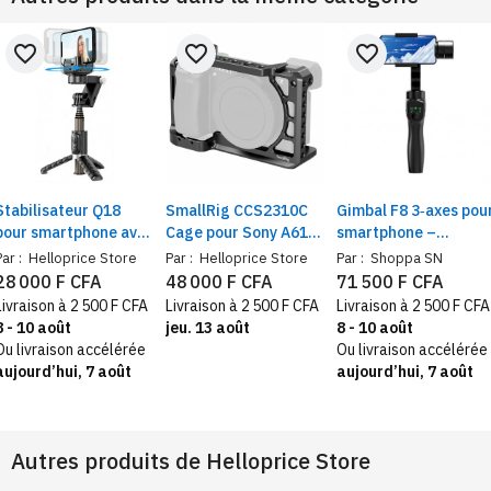
favorite_border
favorite_border
favorite_border
Stabilisateur Q18
SmallRig CCS2310C
Gimbal F8 3‑axes pou
pour smartphone avec
Cage pour Sony A6100
smartphone –
lampe, suivi du
/ A6300 / A6400 /
stabilisateur portatif
Par :
Helloprice Store
Par :
Helloprice Store
Par :
Shoppa SN
visage, application de
A6500
autonomie 6h, anti
28 000 F CFA
48 000 F CFA
71 500 F CFA
Rotation, perche à
secousse
Livraison à 2 500 F CFA
Livraison à 2 500 F CFA
Livraison à 2 500 F CFA
Selfie, trépied
8 - 10 août
jeu. 13 août
8 - 10 août
Ou livraison accélérée
Ou livraison accélérée
aujourd’hui, 7 août
aujourd’hui, 7 août
Autres produits de
Helloprice Store