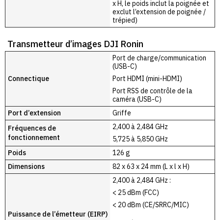
x H, le poids inclut la poignée et
exclut l’extension de poignée /
trépied)
Transmetteur d’images DJI Ronin
Port de charge/communication
(USB-C)
Connectique
Port HDMI (mini-HDMI)
Port RSS de contrôle de la
caméra (USB-C)
Port d’extension
Griffe
2,400 à 2,484 GHz
Fréquences de
fonctionnement
5,725 à 5,850 GHz
Poids
126 g
Dimensions
82 x 63 x 24 mm (L x l x H)
2,400 à 2,484 GHz :
< 25 dBm (FCC)
< 20 dBm (CE/SRRC/MIC)
Puissance de l’émetteur (EIRP)