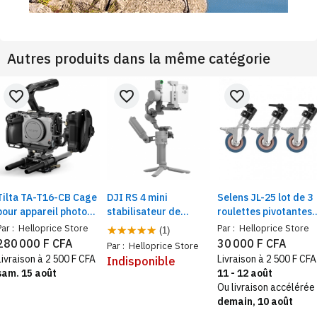
Autres produits dans la même catégorie
favorite_border
favorite_border
favorite_border
Tilta TA-T16-CB Cage
DJI RS 4 mini
Selens JL-25 lot de 3
pour appareil photo
stabilisateur de
roulettes pivotantes
Sony FX3/FX30 V2 Kit
nacelle pour caméra
professionnelles 25
Par :
Helloprice Store
Par :
Helloprice Store
(1)
Pro
DSL
mm avec base en
280 000 F CFA
30 000 F CFA
Par :
Helloprice Store
Canon/Sony/Panasonic/Nikon/Fujifilm,
caoutchouc pour
Livraison à 2 500 F CFA
Livraison à 2 500 F CFA
Indisponible
Verrouillage
trépied girafe
sam. 15 août
11 - 12 août
Automatique des
Ou livraison accélérée
Axes
demain, 10 août