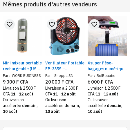
Mêmes produits d'autres vendeurs
favorite_border
favorite_border
favorite_border
Mini mixeur portable
Ventilateur Portable
Xsuper Pèse-
rechargeable (USB)
FP-335S –
bagages numérique
– Smoothies & Jus
Bluetooth, Radio
portable, 50 kg,
Par :
WORK BUSINESS
Par :
Shoppa SN
Par :
BelBeautie
Frais à emporter
AM/FM, LED intégrée
Écran LCD
9 000 F CFA
20 000 F CFA
6 000 F CFA
rétroéclairé,
Livraison à 2 500 F
Livraison à 2 500 F
Livraison à 2 500 F
Capteur de
CFA
11 - 12 août
CFA
11 - 12 août
CFA
11 - 12 août
température
Ou livraison
Ou livraison
Ou livraison
accélérée
demain,
accélérée
demain,
accélérée
demain,
10 août
10 août
10 août