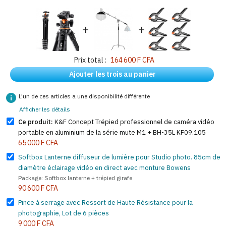
+
+
Prix total :
164 600 F CFA
Ajouter les trois au panier
info
L'un de ces articles a une disponibilité différente
Afficher les détails
Ce produit:
K&F Concept Trépied professionnel de caméra vidéo
portable en aluminium de la série mute M1 + BH-35L KF09.105
65 000 F CFA
Softbox Lanterne diffuseur de lumière pour Studio photo. 85cm de
diamètre éclairage vidéo en direct avec monture Bowens
Package: Softbox lanterne + trépied girafe
90 600 F CFA
Pince à serrage avec Ressort de Haute Résistance pour la
photographie, Lot de 6 pièces
9 000 F CFA