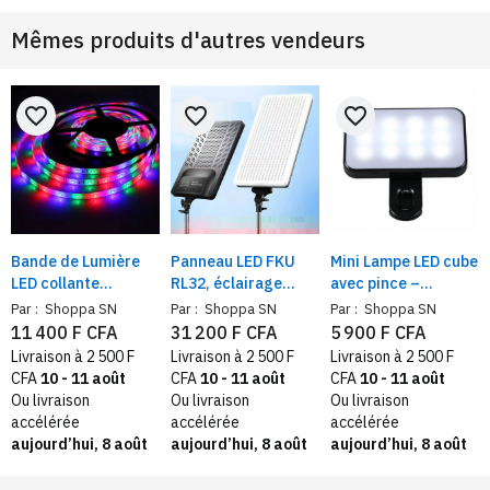
Mêmes produits d'autres vendeurs
favorite_border
favorite_border
favorite_border
Bande de Lumière
Panneau LED FKU
Mini Lampe LED cube
LED collante
RL32, éclairage
avec pince –
étanche colorée |
continue
Éclairage parfait
Par :
Shoppa SN
Par :
Shoppa SN
Par :
Shoppa SN
Télécommande, 5
professionnel –
pour photos et
11 400 F CFA
31 200 F CFA
5 900 F CFA
mètres
température
vidéos
Livraison à 2 500 F
Livraison à 2 500 F
Livraison à 2 500 F
variable 2700K-
CFA
10 - 11 août
CFA
10 - 11 août
CFA
10 - 11 août
7500K, lumière
Ou livraison
Ou livraison
Ou livraison
photo et vidéo
accélérée
accélérée
accélérée
aujourd’hui, 8 août
aujourd’hui, 8 août
aujourd’hui, 8 août