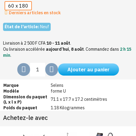
60 x 180
Derniers articles en stock
État de l'article:
Neuf
Livraison à 2 500 F CFA
10 - 11 août
.
Ou livraison accélérée
aujourd’hui, 8 août
.
Commandez dans
2 h 15
min
.
Ajouter au panier
Marque
Selens
Modèle
forme U
Dimension du paquet
71.1 x 17.7 x 17.2 centimètres
(L x l x P)
Poids du paquet
1.18 Kilogrammes
Achetez-le avec