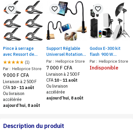
favorite_border
favorite_border
favorite_border
Pince à serrage
Support Réglable
Godox E-300 kit
avec Ressort de
Universel Rotation
flash 900 W
Haute Résistance
360° pour
Ensemble
Par :
Helloprice Store
Par :
Helloprice Store
(1)
pour la
Smartphone et
d'éclairage
7 000 F CFA
Indisponible
Par :
Helloprice Store
photographie, Lot
tablette
photographique
Livraison à 2 500 F
9 000 F CFA
de 6 pièces
avec filtres
CFA
10 - 11 août
Livraison à 2 500 F
multicolores et
Ou livraison
CFA
10 - 11 août
valise de transport.
accélérée
Ou livraison
aujourd’hui, 8 août
accélérée
aujourd’hui, 8 août
Description du produit