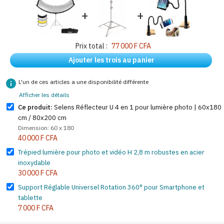
+
+
Prix total :
77 000 F CFA
Ajouter les trois au panier
info
L'un de ces articles a une disponibilité différente
Afficher les détails
Ce produit:
Selens Réflecteur U 4 en 1 pour lumière photo | 60x180
cm / 80x200 cm
Dimension: 60 x 180
40 000 F CFA
Trépied lumière pour photo et vidéo H 2,8 m robustes en acier
inoxydable
30 000 F CFA
Support Réglable Universel Rotation 360° pour Smartphone et
tablette
7 000 F CFA