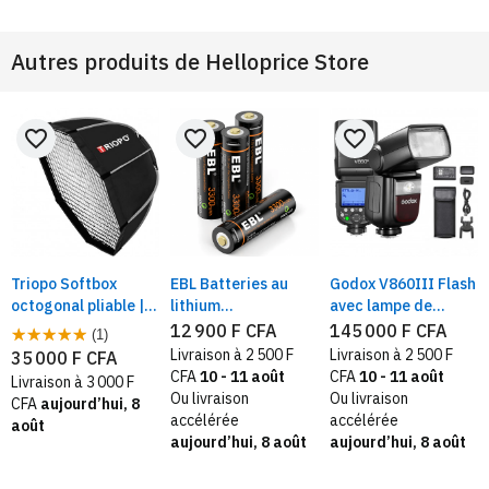
Autres produits de
Helloprice Store
favorite_border
favorite_border
favorite_border
Triopo Softbox
EBL Batteries au
Godox V860III Flash
octogonal pliable |
lithium
avec lampe de
Transportable avec
rechargeables par
modélisation,
12 900 F CFA
145 000 F CFA
(1)
monture bowens
USB, Lot de 4 piles
Battérie Li-ion, 2.4G
Livraison à 2 500 F
Livraison à 2 500 F
35 000 F CFA
AA au longue durée
TTL, Speedlight HSS
CFA
10 - 11 août
CFA
10 - 11 août
Livraison à 3 000 F
de 3 300 mWh, 1.5 V
1/800
Ou livraison
Ou livraison
CFA
aujourd’hui, 8
avec câble de
accélérée
accélérée
août
charge
aujourd’hui, 8 août
aujourd’hui, 8 août