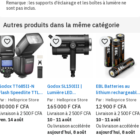
Remarque : les supports d'éclairage et les boîtes à lumière ne
sont pas inclus.
Autres produits dans la même catégorie
favorite_border
favorite_border
favorite_border
Godox TT685II-N
Godox SL150III |
EBL Batteries au
Flash Speedlite TTL
Lumière LED
lithium rechargeable
compatible avec les
Professionnelle
par USB, Lot de 4 piles
Par :
Helloprice Store
Par :
Helloprice Store
Par :
Helloprice Store
appareils photo Nikon
150W, 8 effects –
AA au longue durée
80 000 F CFA
165 000 F CFA
12 900 F CFA
éclairage Photo et
de 3 300 mWh, 1.5 V
Livraison à 2 500 F CFA
Livraison à 2 500 F CFA
Livraison à 2 500 F CFA
Vidéo
avec câble de charge
ven. 14 août
10 - 11 août
10 - 11 août
Ou livraison accélérée
Ou livraison accélérée
aujourd’hui, 8 août
aujourd’hui, 8 août