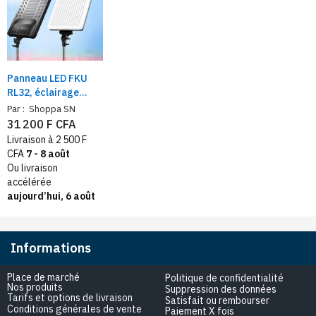
Panneau LED FKU
RL32, éclairage
continue
Par :
Shoppa SN
professionnel –
31 200 F CFA
température
Livraison à 2 500 F
variable 2700K-
CFA
7 - 8 août
7500K, lumière
Ou livraison
photo et vidéo
accélérée
aujourd’hui, 6 août
Informations
Place de marché
Politique de confidentialité
Nos produits
Suppression des données
Tarifs et options de livraison
Satisfait ou rembourser
Conditions générales de vente
Paiement X fois