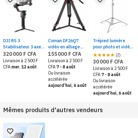
DJI RS 3
Coman DF26Q7
Trépied lumière
Stabilisateur 3 axes
vidéo en alliage
pour photo et vidéo
pour DSLR |
d'aluminum 1,7m
H 2,8 m robustes en
320 000 F CFA
155 000 F CFA
(2)
Construction en
avec rotule fluide,
acier inoxydable
Livraison à 2 500 F
Livraison à 2 500 F
30 000 F CFA
fibre de carbone |
avec lumière
CFA
mer. 12 août
CFA
7 - 8 août
Livraison à 2 500 F
Écran tactile | 3kg
d'éclairage pour
Ou livraison
CFA
7 - 8 août
charge utile
mieux voir le niveau
accélérée
Ou livraison
aujourd’hui, 6 août
accélérée
aujourd’hui, 6 août
Mêmes produits d'autres vendeurs
favorite_border