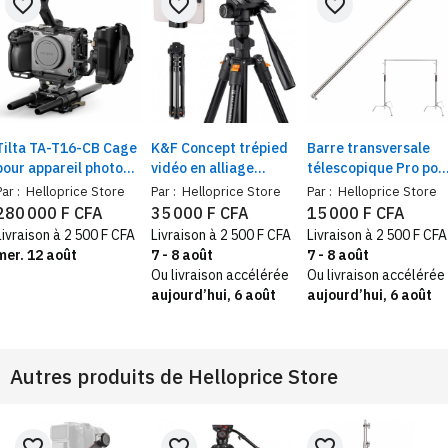
favorite_border
favorite_border
favorite_border
Tilta TA-T16-CB Cage
K&F Concept trépied
Barre transversale
pour appareil photo
vidéo en alliage
télescopique Pro pou
Sony FX3/FX30 V2 Kit
d'aluminium avec tête
toile de fond , robust
Par :
Helloprice Store
Par :
Helloprice Store
Par :
Helloprice Store
Pro
sphérique
et réglable, 3 m, en
280 000 F CFA
35 000 F CFA
15 000 F CFA
panoramique + tête
acier inoxydable, 3
Livraison à 2 500 F CFA
Livraison à 2 500 F CFA
Livraison à 2 500 F CFA
vidéo + pince pour
sections
mer. 12 août
7 - 8 août
7 - 8 août
téléphone portable
Ou livraison accélérée
Ou livraison accélérée
aujourd’hui, 6 août
aujourd’hui, 6 août
Autres produits de
Helloprice Store
favorite_border
favorite_border
favorite_border