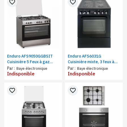
favorite_border
favorite_border
Enduro AFS9050GGBSIT
Enduro AFS6031G
Cuisinière 5 Feux à gaz
Cuisinière mixte, 3 feux à
90X60 | Grill double bouton
gaz et 1 feu électrique
Par :
Par :
Baye électronique
Baye électronique
Indisponible
Indisponible
favorite_border
favorite_border