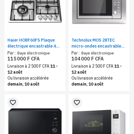
Haier HOBF60FS Plaque
Technolux MOS 28TEC
électrique encastrable 4
micro-ondes encastrable
feux mixte | 3feux à gaz,
28 litres, inox
Par :
Par :
Baye électronique
Baye électronique
1feu électrique
115 000 F CFA
104 000 F CFA
Livraison à 2 500 F CFA
11 -
Livraison à 2 500 F CFA
11 -
12 août
12 août
Ou livraison accélérée
Ou livraison accélérée
demain, 10 août
demain, 10 août
favorite_border
favorite_border