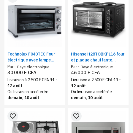
Technolux F040TEC Four
Hisense H28TOBKPL16 four
électrique avec lampe
et plaque chauffante
intérieure, Puissance 1420
électrique, 28 l, noir, 2600
Par :
Par :
Baye électronique
Baye électronique
W, Acier inox
W, minuterie
30 000 F CFA
46 000 F CFA
Livraison à 2 500 F CFA
11 -
Livraison à 2 500 F CFA
11 -
12 août
12 août
Ou livraison accélérée
Ou livraison accélérée
demain, 10 août
demain, 10 août
favorite_border
favorite_border