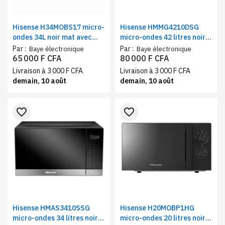
Hisense H34MOBS17 micro-
Hisense HMMG4210DSG
ondes 34L noir mat avec
micro-ondes 42 litres noir
grill | Four micro-ondes
mat avec grill | Four micro-
Par :
Par :
Baye électronique
Baye électronique
1000 W, 10 niveaux de
ondes 1000 W + grill
65 000 F CFA
80 000 F CFA
puissance
1200W, commandes
Livraison à 3 000 F CFA
Livraison à 3 000 F CFA
tactiles
demain, 10 août
demain, 10 août
favorite_border
favorite_border
Hisense HMAS3410SSG
Hisense H20MOBP1HG
micro-ondes 34 litres noir
micro-ondes 20 litres noir