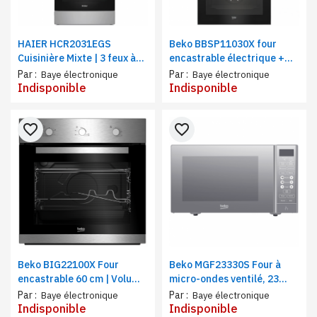
HAIER HCR2031EGS
Beko BBSP11030X four
Cuisinière Mixte | 3 feux à
encastrable électrique +
Gaz, 1 feux Electrique, four
plaque à gaz | 4 feux |
Par :
Par :
Baye électronique
Baye électronique
à gaz | semi Inox 60x60
Volume 66 litres, Acier inox
Indisponible
Indisponible
favorite_border
favorite_border
Beko BIG22100X Four
Beko MGF23330S Four à
encastrable 60 cm | Volume
micro-ondes ventilé, 23
de la cavité 66 L | Classe
litres, Plateau en verre,
Par :
Par :
Baye électronique
Baye électronique
d'efficacité énergétique A,
Arrêt automatique,
Indisponible
Indisponible