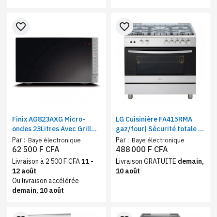
favorite_border
favorite_border
Finix AG823AXG Micro-
LG Cuisinière FA415RMA
ondes 23Litres Avec Grill
gaz/four| Sécurité totale |
Noir/Gris
Système de chauffage
Par :
Par :
Baye électronique
Baye électronique
combiné | Rôtissoire
62 500 F CFA
488 000 F CFA
Livraison à 2 500 F CFA
11 -
Livraison GRATUITE
demain,
12 août
10 août
Ou livraison accélérée
demain, 10 août