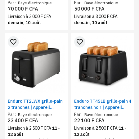
avec grill | Four micro-
avec grill | Four micro-
Par :
Par :
Baye électronique
Baye électronique
ondes 950 W, 10 niveaux de
ondes 700W, 5 niveaux de
70 000 F CFA
50 000 F CFA
puissance
puissance
Livraison à 3 000 F CFA
Livraison à 3 000 F CFA
demain, 10 août
demain, 10 août
favorite_border
favorite_border
Enduro TT2LWX grille-pain
Enduro TT4SLB grille-pain 4
2 tranches | Appareil
tranches noir | Appareil
pratique 1400 W,
pratique 1400 W,
Par :
Par :
Baye électronique
Baye électronique
brunissage 7 niveaux
brunissage 6 niveaux
23 400 F CFA
22 100 F CFA
Livraison à 2 500 F CFA
11 -
Livraison à 2 500 F CFA
11 -
12 août
12 août