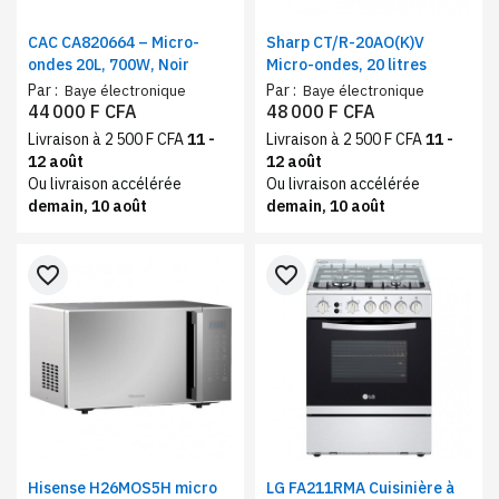
CAC CA820664 – Micro-
Sharp CT/R-20AO(K)V
ondes 20L, 700W, Noir
Micro-ondes, 20 litres
Par :
Par :
Baye électronique
Baye électronique
44 000 F CFA
48 000 F CFA
Livraison à 2 500 F CFA
11 -
Livraison à 2 500 F CFA
11 -
12 août
12 août
Ou livraison accélérée
Ou livraison accélérée
demain, 10 août
demain, 10 août
favorite_border
favorite_border
Hisense H26MOS5H micro
LG FA211RMA Cuisinière à