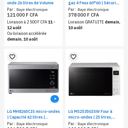
onde 26 litres de Volume
gaz 4 Feux 60*60 | Sécurité
totale | Système de
Par :
Par :
Baye électronique
Baye électronique
chauffage combiné
121 000 F CFA
378 000 F CFA
Livraison à 2 500 F CFA
11 -
Livraison GRATUITE
demain,
12 août
10 août
Ou livraison accélérée
demain, 10 août
favorite_border
favorite_border
LG MH8265CIS micro-ondes
LG MS2535GISW Four à
| Capacité 42 litres |
micro-ondes | 25 litres,
couleur silver
Blanc | Gril, écran tactile en
Par :
Par :
Baye électronique
Baye électronique