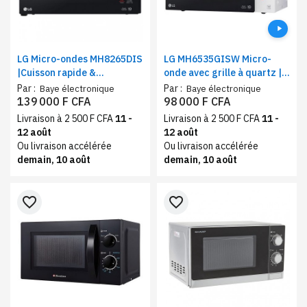
LG Micro-ondes MH8265DIS
LG MH6535GISW Micro-
|Cuisson rapide &
onde avec grille à quartz |
Réchauffage uniforme |
Technologie Smart Inverter
Par :
Par :
Baye électronique
Baye électronique
Capacité 42 Litres, Couleur
| capacité de 25 litres
139 000 F CFA
98 000 F CFA
noir
Livraison à 2 500 F CFA
11 -
Livraison à 2 500 F CFA
11 -
12 août
12 août
Ou livraison accélérée
Ou livraison accélérée
demain, 10 août
demain, 10 août
favorite_border
favorite_border