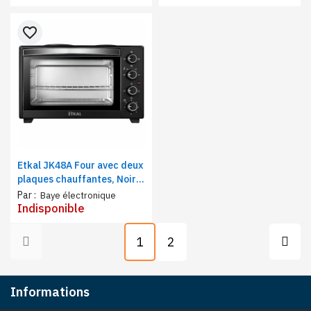
Inox
Fonction grill
favorite_border
Etkal JK48A Four avec deux
plaques chauffantes, Noir,
48 Litres, 2000W, 60min,
Par :
Baye électronique
Acier inox
Indisponible
1
2
Informations