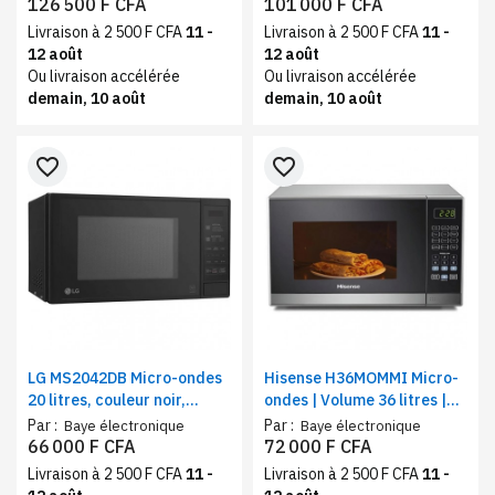
verre | Dual Control
126 500 F CFA
101 000 F CFA
Livraison à 2 500 F CFA
11 -
Livraison à 2 500 F CFA
11 -
12 août
12 août
Ou livraison accélérée
Ou livraison accélérée
demain, 10 août
demain, 10 août
favorite_border
favorite_border
LG MS2042DB Micro-ondes
Hisense H36MOMMI Micro-
20 litres, couleur noir,
ondes | Volume 36 litres |
EasyClea , i-wave
Fonction automatique de
Par :
Par :
Baye électronique
Baye électronique
cuisson
66 000 F CFA
72 000 F CFA
Livraison à 2 500 F CFA
11 -
Livraison à 2 500 F CFA
11 -