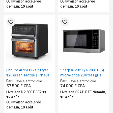
Ou livraison accélérée
Ou livraison accélérée
demain, 10 août
demain, 10 août
favorite_border
favorite_border
Enduro AF12LDG air fryer
Sharp R-28CT / R-20CT (S)
12L écran Tactile | Friteuse
micro-onde 28 litres gris,
à air 12 programmes, 1800
Cavité LED, Fonction
Par :
Par :
Baye électronique
Baye électronique
W
minuterie
57 500 F CFA
74 000 F CFA
Livraison à 2 500 F CFA
11 -
Livraison GRATUITE
demain,
12 août
10 août
Ou livraison accélérée
demain, 10 août