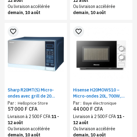
12 août
12 août
Ou livraison accélérée
Ou livraison accélérée
demain, 10 août
demain, 10 août
favorite_border
favorite_border
Sharp R20MT(S) Micro-
Hisense H20MOWS10 –
ondes avec grill de 20
Micro-ondes 20L, 700W,
Litres, Silver
Commande mécanique 6
Par :
Par :
Helloprice Store
Baye électronique
niveaux
57 000 F CFA
44 000 F CFA
Livraison à 2 500 F CFA
11 -
Livraison à 2 500 F CFA
11 -
12 août
12 août
Ou livraison accélérée
Ou livraison accélérée
demain, 10 août
demain, 10 août