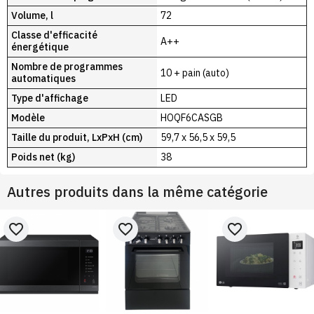
Volume, l
72
Classe d'efficacité
A++
énergétique
Nombre de programmes
10 + pain (auto)
automatiques
Type d'affichage
LED
Modèle
HOQF6CASGB
Taille du produit, LxPxH (cm)
59,7 x 56,5 x 59,5
Poids net (kg)
38
Autres produits dans la même catégorie
favorite_border
favorite_border
favorite_border