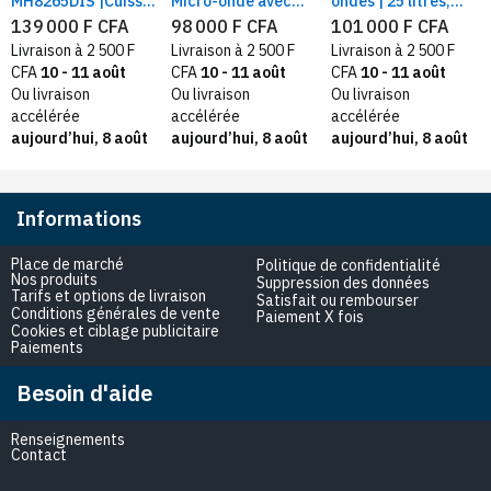
MH8265DIS |Cuisson
Micro-onde avec
ondes | 25 litres,
rapide &
grille à quartz |
Noir | Gril, cuisson
139 000 F CFA
98 000 F CFA
101 000 F CFA
Réchauffage
Technologie Smart
automatique
Livraison à 2 500 F
Livraison à 2 500 F
Livraison à 2 500 F
uniforme | Capacité
Inverter | capacité
intelligente, Dual
CFA
10 - 11 août
CFA
10 - 11 août
CFA
10 - 11 août
42 Litres, Couleur
de 25 litres
Control, éclairage
Ou livraison
Ou livraison
Ou livraison
noir
LED
accélérée
accélérée
accélérée
aujourd’hui, 8 août
aujourd’hui, 8 août
aujourd’hui, 8 août
Informations
Place de marché
Politique de confidentialité
Nos produits
Suppression des données
Tarifs et options de livraison
Satisfait ou rembourser
Conditions générales de vente
Paiement X fois
Cookies et ciblage publicitaire
Paiements
Besoin d'aide
Renseignements
Contact