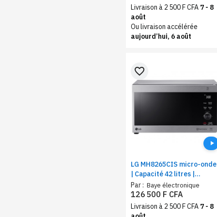
Livraison à 2 500 F CFA
7 - 8
août
Ou livraison accélérée
aujourd’hui, 6 août
favorite_border
LG MH8265CIS micro-onde
| Capacité 42 litres |
couleur silver
Par :
Baye électronique
126 500 F CFA
Livraison à 2 500 F CFA
7 - 8
août