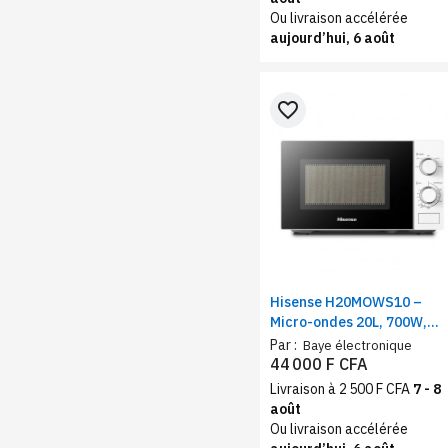
Ou livraison accélérée
aujourd’hui, 6 août
favorite_border
Hisense H20MOWS10 –
Micro-ondes 20L, 700W,
Commande mécanique 6
Par :
Baye électronique
niveaux
44 000 F CFA
Livraison à 2 500 F CFA
7 - 8
août
Ou livraison accélérée