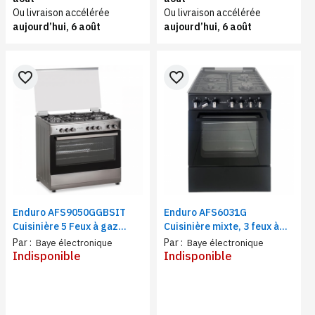
Ou livraison accélérée
Ou livraison accélérée
aujourd’hui, 6 août
aujourd’hui, 6 août
favorite_border
favorite_border
Enduro AFS9050GGBSIT
Enduro AFS6031G
Cuisinière 5 Feux à gaz
Cuisinière mixte, 3 feux à
90X60 | Grill double bouton
gaz et 1 feu électrique
Par :
Par :
Baye électronique
Baye électronique
Indisponible
Indisponible