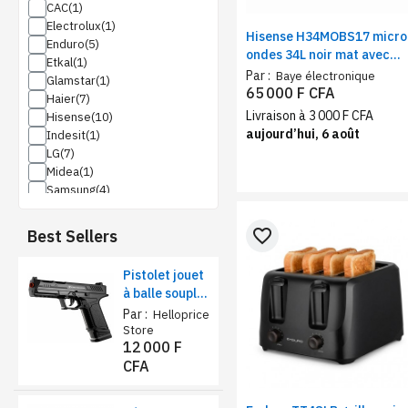
CAC
Electrolux
Hisense H34MOBS17 micro
Enduro
ondes 34L noir mat avec
Etkal
grill | Four micro-ondes
Par :
Baye électronique
Glamstar
1000 W, 10 niveaux de
65 000 F CFA
Haier
puissance
Livraison à 3 000 F CFA
Hisense
aujourd’hui, 6 août
Indesit
LG
Midea
Samsung
Sharp
Technolux
favorite_border
Best Sellers
Pistolet jouet
à balle souple
sécurisé –
Par :
Helloprice
Éjection de
Store
12 000 F
coquilles et
CFA
chargeur
réaliste