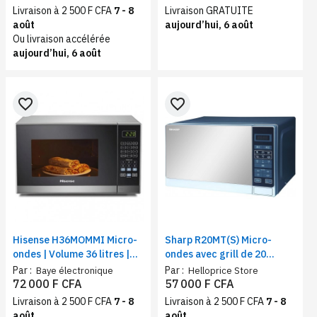
Livraison à 2 500 F CFA
7 - 8
Livraison GRATUITE
août
aujourd’hui, 6 août
Ou livraison accélérée
aujourd’hui, 6 août
favorite_border
favorite_border
Hisense H36MOMMI Micro-
Sharp R20MT(S) Micro-
ondes | Volume 36 litres |
ondes avec grill de 20
Fonction automatique de
Litres, Silver
Par :
Par :
Baye électronique
Helloprice Store
cuisson
72 000 F CFA
57 000 F CFA
Livraison à 2 500 F CFA
7 - 8
Livraison à 2 500 F CFA
7 - 8
août
août