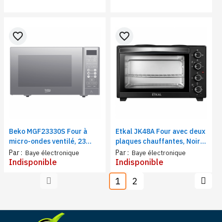
favorite_border
favorite_border
Beko MGF23330S Four à
Etkal JK48A Four avec deux
micro-ondes ventilé, 23
plaques chauffantes, Noir,
litres, Plateau en verre,
48 Litres, 2000W, 60min,
Par :
Par :
Baye électronique
Baye électronique
Arrêt automatique,
Acier inox
Indisponible
Indisponible
Fonction grill
1
2