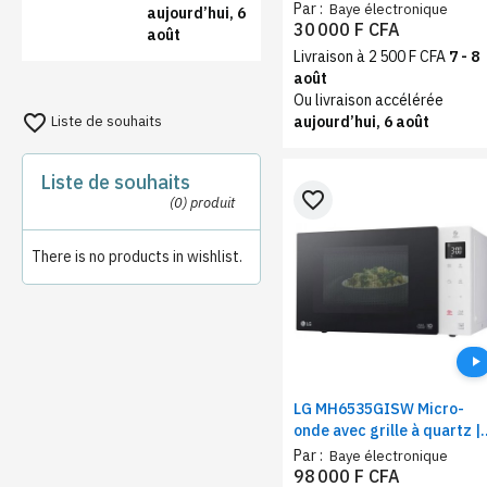
intérieure, Puissance 1420
Par :
Baye électronique
aujourd’hui, 6
W, Acier inox
30 000 F CFA
août
Livraison à 2 500 F CFA
7 - 8
août
Ou livraison accélérée
favorite_border
Liste de souhaits
aujourd’hui, 6 août
Liste de souhaits
favorite_border
(0)
produit
There is no products in wishlist.
LG MH6535GISW Micro-
onde avec grille à quartz |
Technologie Smart Inverte
Par :
Baye électronique
| capacité de 25 litres
98 000 F CFA