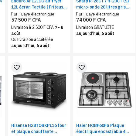
4
Enduro AF12LDG air fryer
Sharp R-28CT / R-20CT (S)
12L écran Tactile | Friteuse
micro-onde 28 litres gris,
à air 12 programmes, 1800
Cavité LED, Fonction
Par :
Par :
Baye électronique
Baye électronique
W
minuterie
57 500 F CFA
74 000 F CFA
Livraison à 2 500 F CFA
7 - 8
Livraison GRATUITE
août
aujourd’hui, 6 août
Ou livraison accélérée
aujourd’hui, 6 août
favorite_border
favorite_border
Hisense H28TOBKPL16 four
Haier HOBF60FS Plaque
et plaque chauffante
électrique encastrable 4