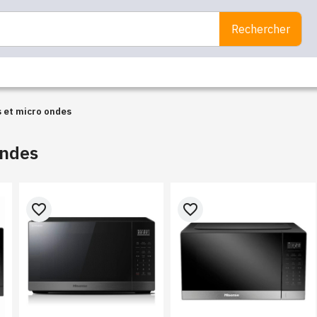
Rechercher
 et micro ondes
ondes
favorite_border
favorite_border