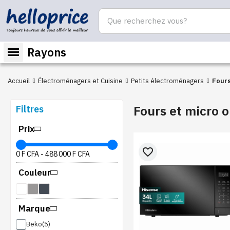
Rayons
Accueil
Électroménagers et Cuisine
Petits électroménagers
Fours
Fours et micro 
Filtres
Prix
favorite_border
0 F CFA
-
488 000 F CFA
Couleur
Marque
Beko