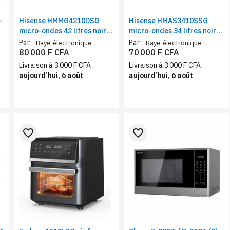
-
Hisense HMMG4210DSG
Hisense HMAS3410SSG
micro-ondes 42 litres noir
micro-ondes 34 litres noir
mat avec grill | Four micro-
avec grill | Four micro-
Par :
Par :
Baye électronique
Baye électronique
ondes 1000 W + grill
ondes 950 W, 10 niveaux de
80 000 F CFA
70 000 F CFA
1200W, commandes
puissance
Livraison à 3 000 F CFA
Livraison à 3 000 F CFA
tactiles
aujourd’hui, 6 août
aujourd’hui, 6 août
favorite_border
favorite_border