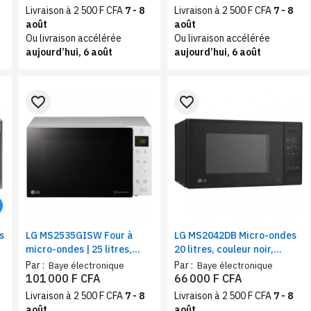
Livraison à 2 500 F CFA
7 - 8
Livraison à 2 500 F CFA
7 - 8
août
août
Ou livraison accélérée
Ou livraison accélérée
aujourd’hui, 6 août
aujourd’hui, 6 août
favorite_border
favorite_border
s
LG MS2535GISW Four à
LG MS2042DB Micro-ondes
micro-ondes | 25 litres,
20 litres, couleur noir,
Blanc | Gril, écran tactile en
EasyClea , i-wave
Par :
Par :
Baye électronique
Baye électronique
verre | Dual Control
101 000 F CFA
66 000 F CFA
Livraison à 2 500 F CFA
7 - 8
Livraison à 2 500 F CFA
7 - 8
août
août