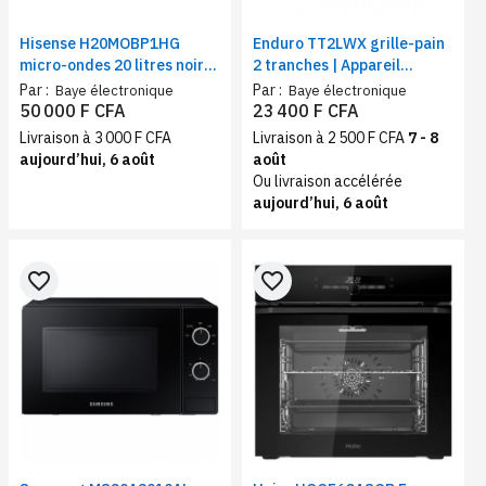
Hisense H20MOBP1HG
Enduro TT2LWX grille-pain
micro-ondes 20 litres noir
2 tranches | Appareil
avec grill | Four micro-
pratique 1400 W,
Par :
Par :
Baye électronique
Baye électronique
ondes 700W, 5 niveaux de
brunissage 7 niveaux
50 000 F CFA
23 400 F CFA
puissance
Livraison à 3 000 F CFA
Livraison à 2 500 F CFA
7 - 8
aujourd’hui, 6 août
août
Ou livraison accélérée
aujourd’hui, 6 août
favorite_border
favorite_border