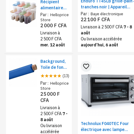
Enduro TT4SLB grille-pain 
Récipient
tranches noir | Appareil
alimentaire
pratique 1400 W,
Par :
de stockage
Baye électronique
Par :
Helloprice
brunissage 6 niveaux
22 100 F CFA
1,9L – farine,
Store
2 000 F CFA
sucre et thé
Livraison à 2 500 F CFA
7 - 8
août
Livraison à
Ou livraison accélérée
2 500 F CFA
aujourd’hui, 6 août
mer. 12 août
Background,
favorite_border
Toile de fond
papier pour
(13)
studio photo -
Par :
Helloprice
Rose foncé
Store
25 000 F
CFA
Livraison à
2 500 F CFA
7 -
8 août
Technolux F040TEC Four
Ou livraison
électrique avec lampe
accélérée