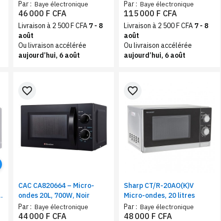
électrique, 28 l, noir, 2600
feux mixte | 3feux à gaz,
Par :
Par :
Baye électronique
Baye électronique
W, minuterie
1feu électrique
46 000 F CFA
115 000 F CFA
Livraison à 2 500 F CFA
7 - 8
Livraison à 2 500 F CFA
7 - 8
août
août
Ou livraison accélérée
Ou livraison accélérée
aujourd’hui, 6 août
aujourd’hui, 6 août
favorite_border
favorite_border
CAC CA820664 – Micro-
Sharp CT/R-20AO(K)V
ondes 20L, 700W, Noir
Micro-ondes, 20 litres
r
Par :
Par :
Baye électronique
Baye électronique
44 000 F CFA
48 000 F CFA