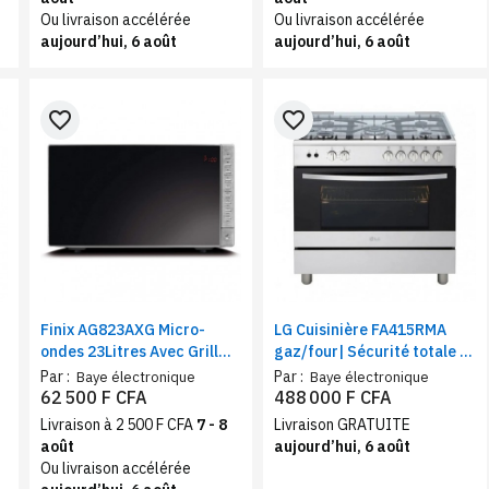
Ou livraison accélérée
Ou livraison accélérée
aujourd’hui, 6 août
aujourd’hui, 6 août
favorite_border
favorite_border
Finix AG823AXG Micro-
LG Cuisinière FA415RMA
ondes 23Litres Avec Grill
gaz/four| Sécurité totale |
Noir/Gris
Système de chauffage
Par :
Par :
Baye électronique
Baye électronique
combiné | Rôtissoire
62 500 F CFA
488 000 F CFA
Livraison à 2 500 F CFA
7 - 8
Livraison GRATUITE
août
aujourd’hui, 6 août
Ou livraison accélérée