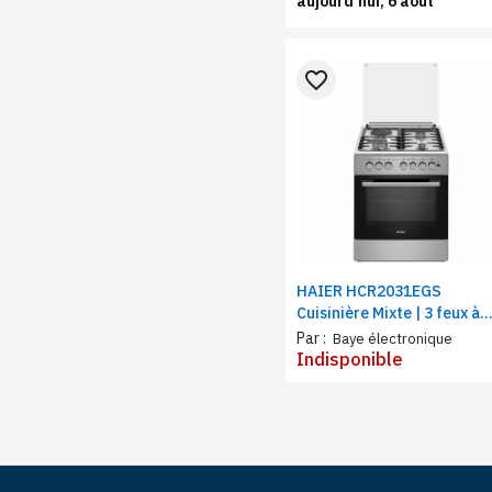
aujourd’hui, 6 août
favorite_border
HAIER HCR2031EGS
Cuisinière Mixte | 3 feux à
Gaz, 1 feux Electrique, fou
Par :
Baye électronique
à gaz | semi Inox 60x60
Indisponible