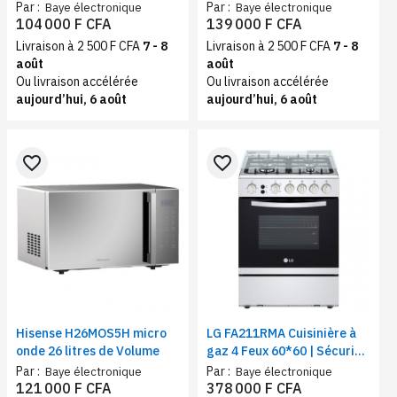
28 litres, inox
Réchauffage uniforme |
Par :
Par :
Baye électronique
Baye électronique
Capacité 42 Litres, Couleur
104 000 F CFA
139 000 F CFA
noir
Livraison à 2 500 F CFA
7 - 8
Livraison à 2 500 F CFA
7 - 8
août
août
Ou livraison accélérée
Ou livraison accélérée
aujourd’hui, 6 août
aujourd’hui, 6 août
favorite_border
favorite_border
Hisense H26MOS5H micro
LG FA211RMA Cuisinière à
onde 26 litres de Volume
gaz 4 Feux 60*60 | Sécurité
totale | Système de
Par :
Par :
Baye électronique
Baye électronique
chauffage combiné
121 000 F CFA
378 000 F CFA