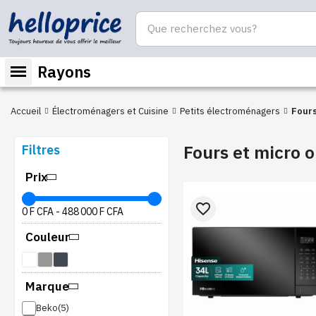
Rayons
Accueil
Électroménagers et Cuisine
Petits électroménagers
Fours
Fours et micro 
Filtres
Prix
favorite_border
0 F CFA
-
488 000 F CFA
Couleur
Marque
Beko