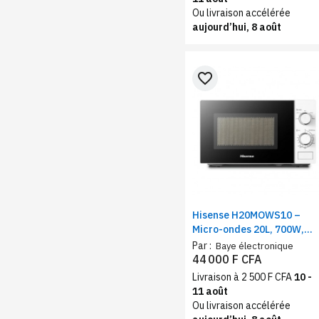
Ou livraison accélérée
aujourd’hui, 8 août
favorite_border
Hisense H20MOWS10 –
Micro-ondes 20L, 700W,
Commande mécanique 6
Par :
Baye électronique
niveaux
44 000 F CFA
Livraison à 2 500 F CFA
10 -
11 août
Ou livraison accélérée