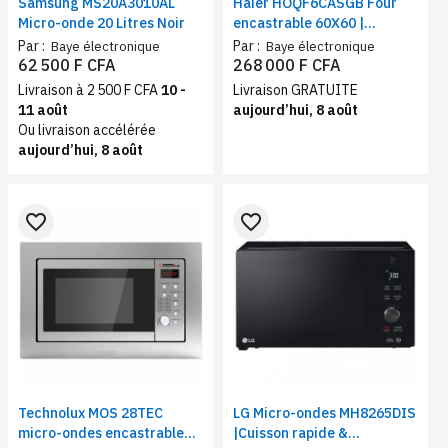
Samsung MS20A3010AL
Haier HOQF6CASGB Four
Micro-onde 20 Litres Noir
encastrable 60X60 |
Contrôle tactile et
Par :
Par :
Baye électronique
Baye électronique
électrique | Volume 72
62 500 F CFA
268 000 F CFA
litres, Noir gris
Livraison à 2 500 F CFA
10 -
Livraison GRATUITE
11 août
aujourd’hui, 8 août
Ou livraison accélérée
aujourd’hui, 8 août
favorite_border
favorite_border
Technolux MOS 28TEC
LG Micro-ondes MH8265DIS
micro-ondes encastrable
|Cuisson rapide &