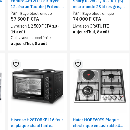
4
Enduro AF12LDG air fryer
Sharp R-28CT / R-20CT (S)
12L écran Tactile | Friteuse
micro-onde 28 litres gris,
à air 12 programmes, 1800
Cavité LED, Fonction
Par :
Par :
Baye électronique
Baye électronique
W
minuterie
57 500 F CFA
74 000 F CFA
Livraison à 2 500 F CFA
10 -
Livraison GRATUITE
11 août
aujourd’hui, 8 août
Ou livraison accélérée
aujourd’hui, 8 août
favorite_border
favorite_border
Hisense H28TOBKPL16 four
Haier HOBF60FS Plaque
et plaque chauffante
électrique encastrable 4