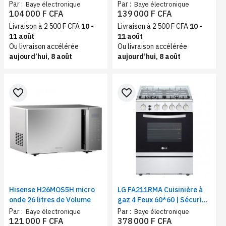
28 litres, inox
Réchauffage uniforme |
Par :
Par :
Baye électronique
Baye électronique
Capacité 42 Litres, Couleur
104 000 F CFA
139 000 F CFA
noir
Livraison à 2 500 F CFA
10 -
Livraison à 2 500 F CFA
10 -
11 août
11 août
Ou livraison accélérée
Ou livraison accélérée
aujourd’hui, 8 août
aujourd’hui, 8 août
favorite_border
favorite_border
Hisense H26MOS5H micro
LG FA211RMA Cuisinière à
onde 26 litres de Volume
gaz 4 Feux 60*60 | Sécurité
totale | Système de
Par :
Par :
Baye électronique
Baye électronique
chauffage combiné
121 000 F CFA
378 000 F CFA