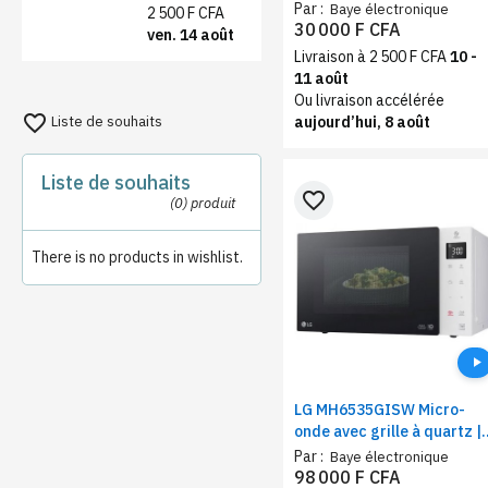
intérieure, Puissance 1420
Par :
Baye électronique
2 500 F CFA
W, Acier inox
30 000 F CFA
ven. 14 août
Livraison à 2 500 F CFA
10 -
11 août
Ou livraison accélérée
favorite_border
Liste de souhaits
aujourd’hui, 8 août
Liste de souhaits
favorite_border
(0)
produit
There is no products in wishlist.
LG MH6535GISW Micro-
onde avec grille à quartz |
Technologie Smart Inverte
Par :
Baye électronique
| capacité de 25 litres
98 000 F CFA