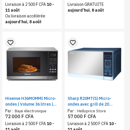
Livraison à 2 500 F CFA
10 -
Livraison GRATUITE
11 août
aujourd’hui, 8 août
Ou livraison accélérée
aujourd’hui, 8 août
favorite_border
favorite_border
Hisense H36MOMMI Micro-
Sharp R20MT(S) Micro-
ondes | Volume 36 litres |
ondes avec grill de 20
Fonction automatique de
Litres, Silver
Par :
Par :
Baye électronique
Helloprice Store
cuisson
72 000 F CFA
57 000 F CFA
Livraison à 2 500 F CFA
10 -
Livraison à 2 500 F CFA
10 -
11 août
11 août