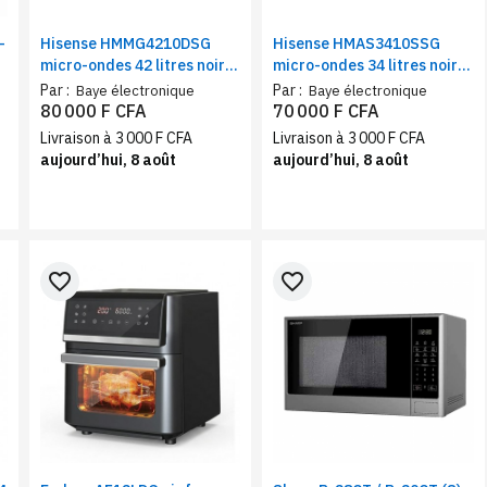
-
Hisense HMMG4210DSG
Hisense HMAS3410SSG
micro-ondes 42 litres noir
micro-ondes 34 litres noir
mat avec grill | Four micro-
avec grill | Four micro-
Par :
Par :
Baye électronique
Baye électronique
ondes 1000 W + grill
ondes 950 W, 10 niveaux de
80 000 F CFA
70 000 F CFA
1200W, commandes
puissance
Livraison à 3 000 F CFA
Livraison à 3 000 F CFA
tactiles
aujourd’hui, 8 août
aujourd’hui, 8 août
favorite_border
favorite_border