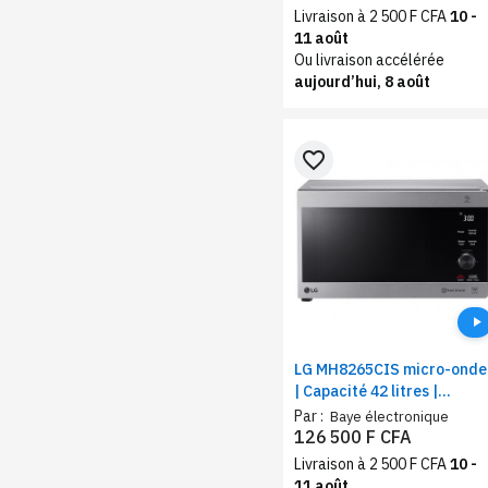
Livraison à 2 500 F CFA
10 -
11 août
Ou livraison accélérée
aujourd’hui, 8 août
favorite_border
LG MH8265CIS micro-onde
| Capacité 42 litres |
couleur silver
Par :
Baye électronique
126 500 F CFA
Livraison à 2 500 F CFA
10 -
11 août