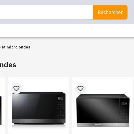
Rechercher
 et micro ondes
ondes
favorite_border
favorite_border