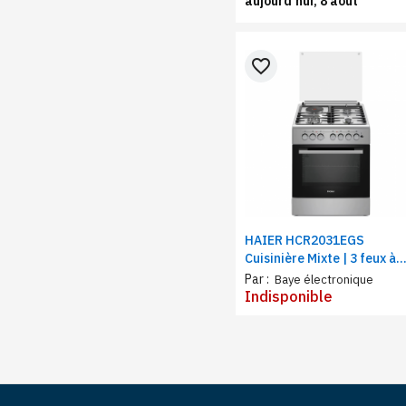
aujourd’hui, 8 août
favorite_border
HAIER HCR2031EGS
Cuisinière Mixte | 3 feux à
Gaz, 1 feux Electrique, fou
Par :
Baye électronique
à gaz | semi Inox 60x60
Indisponible