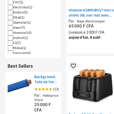
CAC
Electrolux
Hisense H34MOBS17 micro
Enduro
ondes 34L noir mat avec
Etkal
grill | Four micro-ondes
Par :
Baye électronique
Glamstar
1000 W, 10 niveaux de
65 000 F CFA
Haier
puissance
Livraison à 3 000 F CFA
Hisense
aujourd’hui, 8 août
Indesit
LG
Midea
Samsung
Sharp
Technolux
favorite_border
Best Sellers
Background,
Toile de fond
papier pour
(13)
studio photo -
Par :
Helloprice
Rose foncé
Store
25 000 F
CFA