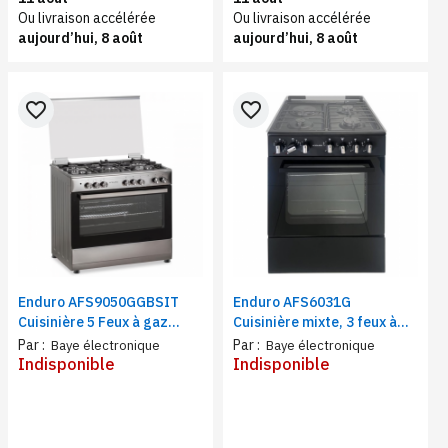
Ou livraison accélérée
Ou livraison accélérée
aujourd’hui, 8 août
aujourd’hui, 8 août
favorite_border
favorite_border
Enduro AFS9050GGBSIT
Enduro AFS6031G
Cuisinière 5 Feux à gaz
Cuisinière mixte, 3 feux à
90X60 | Grill double bouton
gaz et 1 feu électrique
Par :
Par :
Baye électronique
Baye électronique
Indisponible
Indisponible