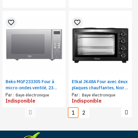
favorite_border
favorite_border
Beko MGF23330S Four à
Etkal JK48A Four avec deux
micro-ondes ventilé, 23
plaques chauffantes, Noir,
litres, Plateau en verre,
48 Litres, 2000W, 60min,
Par :
Par :
Baye électronique
Baye électronique
Arrêt automatique,
Acier inox
Indisponible
Indisponible
Fonction grill
1
2