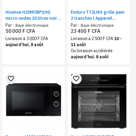
Hisense H20MOBP1HG
Enduro TT2LWX grille-pain
micro-ondes 20 litres noir
2 tranches | Appareil
avec grill | Four micro-
pratique 1400 W,
Par :
Par :
Baye électronique
Baye électronique
ondes 700W, 5 niveaux de
brunissage 7 niveaux
50 000 F CFA
23 400 F CFA
puissance
Livraison à 3 000 F CFA
Livraison à 2 500 F CFA
10 -
aujourd’hui, 8 août
11 août
Ou livraison accélérée
aujourd’hui, 8 août
favorite_border
favorite_border