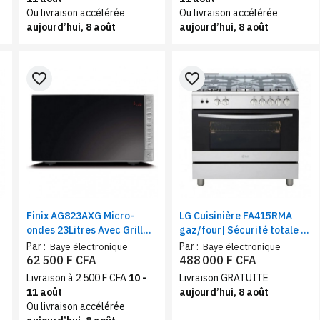
Ou livraison accélérée
Ou livraison accélérée
aujourd’hui, 8 août
aujourd’hui, 8 août
favorite_border
favorite_border
Finix AG823AXG Micro-
LG Cuisinière FA415RMA
ondes 23Litres Avec Grill
gaz/four| Sécurité totale |
Noir/Gris
Système de chauffage
Par :
Par :
Baye électronique
Baye électronique
combiné | Rôtissoire
62 500 F CFA
488 000 F CFA
Livraison à 2 500 F CFA
10 -
Livraison GRATUITE
11 août
aujourd’hui, 8 août
Ou livraison accélérée