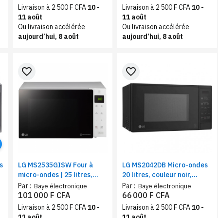
Livraison à 2 500 F CFA
10 -
Livraison à 2 500 F CFA
10 -
11 août
11 août
Ou livraison accélérée
Ou livraison accélérée
aujourd’hui, 8 août
aujourd’hui, 8 août
favorite_border
favorite_border
s
LG MS2535GISW Four à
LG MS2042DB Micro-ondes
micro-ondes | 25 litres,
20 litres, couleur noir,
Blanc | Gril, écran tactile en
EasyClea , i-wave
Par :
Par :
Baye électronique
Baye électronique
verre | Dual Control
101 000 F CFA
66 000 F CFA
Livraison à 2 500 F CFA
10 -
Livraison à 2 500 F CFA
10 -
11 août
11 août