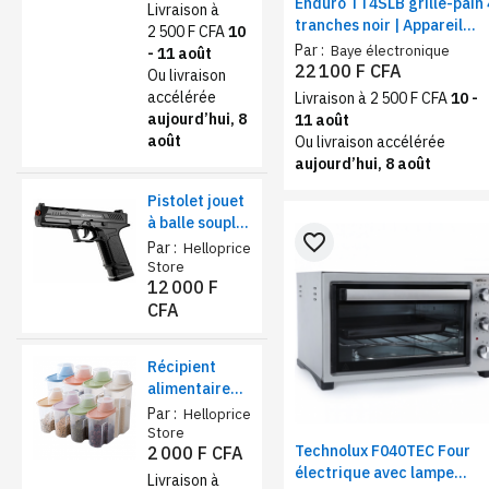
Enduro TT4SLB grille-pain 
Livraison à
tranches noir | Appareil
2 500 F CFA
10
pratique 1400 W,
Par :
Baye électronique
- 11 août
brunissage 6 niveaux
22 100 F CFA
Ou livraison
accélérée
Livraison à 2 500 F CFA
10 -
aujourd’hui, 8
11 août
août
Ou livraison accélérée
aujourd’hui, 8 août
Pistolet jouet
à balle souple
favorite_border
sécurisé –
Par :
Helloprice
Éjection de
Store
12 000 F
coquilles et
CFA
chargeur
réaliste
Récipient
alimentaire
de stockage
Par :
Helloprice
1,9L – farine,
Store
Technolux F040TEC Four
2 000 F CFA
sucre et thé
électrique avec lampe
Livraison à