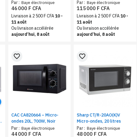
électrique, 28 l, noir, 2600
feux mixte | 3feux à gaz,
Par :
Par :
Baye électronique
Baye électronique
W, minuterie
1feu électrique
46 000 F CFA
115 000 F CFA
Livraison à 2 500 F CFA
10 -
Livraison à 2 500 F CFA
10 -
11 août
11 août
Ou livraison accélérée
Ou livraison accélérée
aujourd’hui, 8 août
aujourd’hui, 8 août
favorite_border
favorite_border
CAC CA820664 – Micro-
Sharp CT/R-20AO(K)V
ondes 20L, 700W, Noir
Micro-ondes, 20 litres
r
Par :
Par :
Baye électronique
Baye électronique
44 000 F CFA
48 000 F CFA