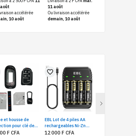
aison à 2 500 F CFA
11
Livraison à 2 F CFA
mar.
Livraison à 2 500
 août
11 août
- 12 août
ivraison accélérée
Ou livraison accélérée
Ou livraison acc
ain, 10 août
demain, 10 août
demain, 10 aoû
favorite_border
favorite_border
Next
e et housse de
EBL Lot de 4 piles AA
DJI RS 3 Stabilisa
ection pour clé de
rechargeables Ni-Zn
axes pour DSLR |
ande de voiture
3000 mWh avec
Construction en fi
00 F CFA
12 000 F CFA
320 000 F CFA