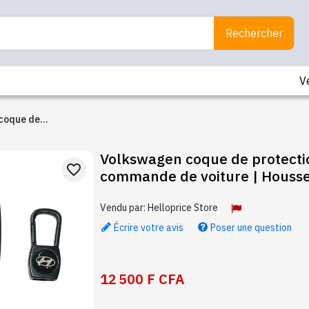
Rechercher
V
coque de
our clé
Volkswagen coque de protecti
 voiture |
favorite_border
commande de voiture | Housse 
licone
Vendu par:
Helloprice Store
Écrire votre avis
Poser une question
12 500 F CFA