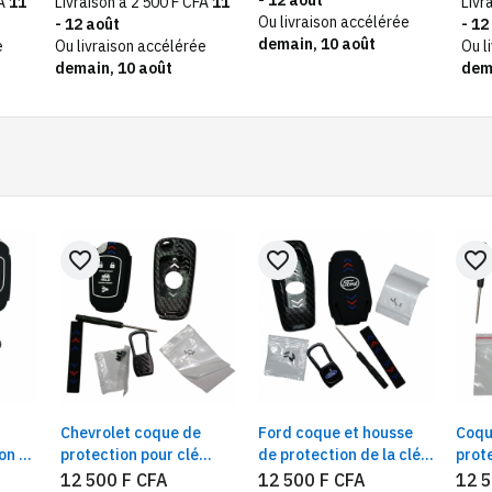
FA
11
Livraison à 2 500 F CFA
11
Livr
Ou livraison accélérée
- 12 août
- 12
demain, 10 août
e
Ou livraison accélérée
Ou l
demain, 10 août
dem
favorite_border
favorite_border
favorite_border
Chevrolet coque de
Ford coque et housse
Coqu
on de
protection pour clé
de protection de la clé
prot
commande
commande
comm
12 500 F CFA
12 500 F CFA
12 5