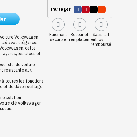
Partager
ier
Paiement
Retour et
Satisfait
e voiture Volkswagen
sécurisé
remplacement
ou
e clé avec élégance.
remboursé
 Volkswagen, cette
 rayures, les chocs et
pour clé de voiture
nt résistante aux
 à toutes les fonctions
ge et de déverrouillage,
une solution
 votre clé Volkswagen
usseau.