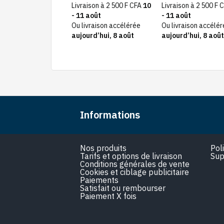
s Haute capacité
en Temps réel pour tout
Livraison à 2 500 F CFA
10
Livraison à 2 500 F 
00 F CFA
type véhicule
- 11 août
- 11 août
ison à 2 500 F CFA
10
Ou livraison accélérée
Ou livraison accélé
août
aujourd’hui, 8 août
aujourd’hui, 8 août
vraison accélérée
rd’hui, 8 août
Informations
Nos produits
Pol
Tarifs et options de livraison
Sup
Conditions générales de vente
Cookies et ciblage publicitaire
Paiements
Satisfait ou rembourser
Paiement X fois