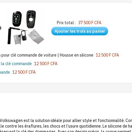
Prix total :
37 500 F CFA
+
Ajouter les trois au panier
pour clé commande de voiture | Housse en silicone
12 500 F CFA
e la clé commande
12 500 F CFA
mmande
12 500 F CFA
 Volkswagen est la solution idéale pour allier style et fonctionnalité. 
contre les éraflures, les chocs et l’usure quotidienne. Le silicone de hau
réservant la clé des dommages. Avec son design précis, la coque permet