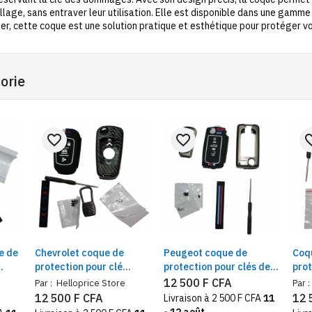
illage, sans entraver leur utilisation. Elle est disponible dans une gam
ller, cette coque est une solution pratique et esthétique pour protéger 
orie
favorite_border
favorite_border
favorit
e de
Chevrolet coque de
Peugeot coque de
Coq
protection pour clé
protection pour clés de
prot
commande
commande
com
12 500 F CFA
Par :
Helloprice Store
Par :
mar
12 500 F CFA
12 
Livraison à 2 500 F CFA
11
- 12 août