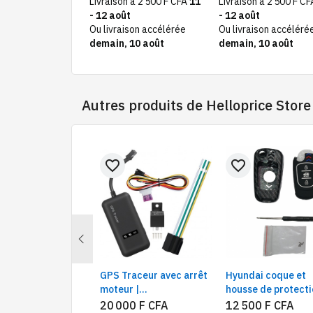
Livraison à 2 500 F CFA
11
Livraison à 2 500 F C
- 12 août
- 12 août
Ou livraison accélérée
Ou livraison accéléré
demain, 10 août
demain, 10 août
Autres produits de
Helloprice Store
favorite_border
favorite_border
Previous
ROWL Piles
GPS Traceur avec arrêt
Hyundai coque et
argeables AA
moteur |
housse de protecti
mAh 1,2V 1200
Géolocalisation et Suivi
la clé commande
20 000 F CFA
12 500 F CFA
(1)