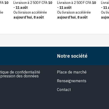
de m
CFA
10
Livraison à 2 500 F CFA
10
Livraison à 2 500 F CFA
10
Livra
- 11 août
- 11 août
- 11 
rée
Ou livraison accélérée
Ou livraison accélérée
Ou li
aujourd’hui, 8 août
aujourd’hui, 8 août
aujou
Notre société
itique de confidentialité
Place de marché
pression des données
Renseignements
Contact