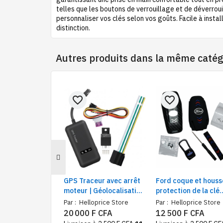
telles que les boutons de verrouillage et de déverrou
personnaliser vos clés selon vos goûts. Facile à insta
distinction.
Autres produits dans la même catég
favorite_border
favorite_border
GPS Traceur avec arrêt
Ford coque et houss
moteur | Géolocalisation
protection de la clé
et Suivi en Temps réel
commande
Par :
Helloprice Store
Par :
Helloprice Store
pour tout type véhicule
20 000 F CFA
12 500 F CFA