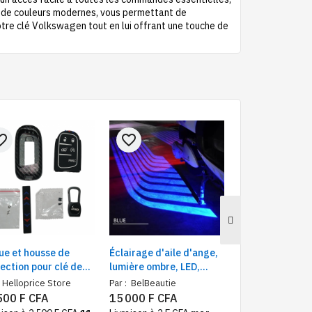
me de couleurs modernes, vous permettant de
votre clé Volkswagen tout en lui offrant une touche de
e_border
favorite_border
favorite_border
ue et housse de
Éclairage d'aile d'ange,
DAGPS tracker
ection pour clé de
lumière ombre, LED,
moto, voiture, 
mande de voiture de
adapté à toutes les
étanche avec sui
Helloprice Store
Par :
BelBeautie
Par :
Helloprice S
que JEEP
voitures et motos
l'application An
500 F CFA
15 000 F CFA
20 000 F CFA
IOS