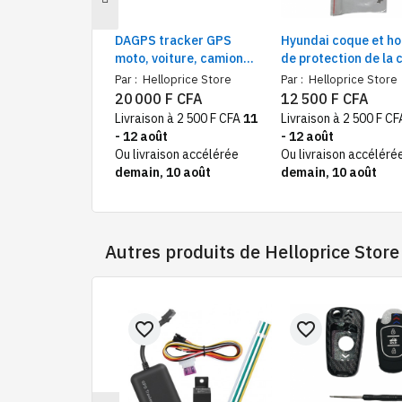
DAGPS tracker GPS
Hyundai coque et h
moto, voiture, camion
de protection de la 
étanche avec suivi sur
commande
Par :
Helloprice Store
Par :
Helloprice Store
l'application Android
20 000 F CFA
12 500 F CFA
IOS
Livraison à 2 500 F CFA
11
Livraison à 2 500 F C
- 12 août
- 12 août
Ou livraison accélérée
Ou livraison accéléré
demain, 10 août
demain, 10 août
Autres produits de
Helloprice Store
favorite_border
favorite_border