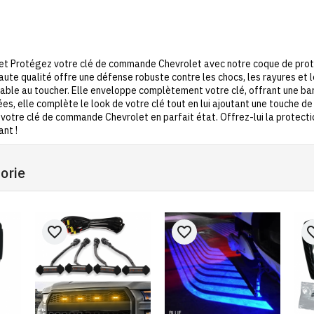
t Protégez votre clé de commande Chevrolet avec notre coque de prote
aute qualité offre une défense robuste contre les chocs, les rayures et 
éable au toucher. Elle enveloppe complètement votre clé, offrant une bar
nées, elle complète le look de votre clé tout en lui ajoutant une touche d
votre clé de commande Chevrolet en parfait état. Offrez-lui la protecti
ant !
orie
favorite_border
favorite_border
favorit