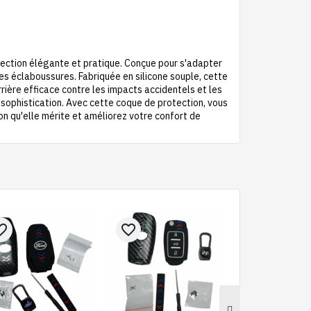
ction élégante et pratique. Conçue pour s'adapter
les éclaboussures. Fabriquée en silicone souple, cette
rière efficace contre les impacts accidentels et les
e sophistication. Avec cette coque de protection, vous
on qu'elle mérite et améliorez votre confort de
e_border
favorite_border
favorite_border