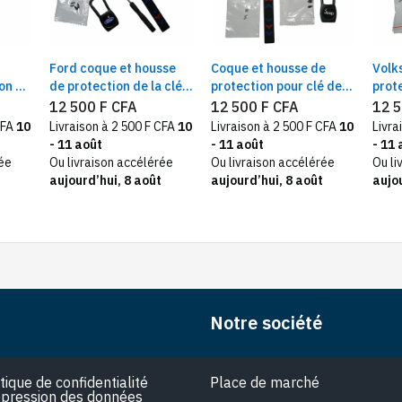
Ford coque et housse
Coque et housse de
Volk
on de
de protection de la clé
protection pour clé de
prot
commande
commande de voiture
comm
12 500 F CFA
12 500 F CFA
12 5
de marque JEEP
Hous
CFA
10
Livraison à 2 500 F CFA
10
Livraison à 2 500 F CFA
10
Livra
- 11 août
- 11 août
- 11 
rée
Ou livraison accélérée
Ou livraison accélérée
Ou li
aujourd’hui, 8 août
aujourd’hui, 8 août
aujou
Notre société
itique de confidentialité
Place de marché
pression des données