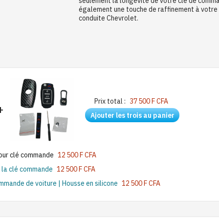
seulement la longévité de votre clé de comma
également une touche de raffinement à votre
conduite Chevrolet.
Prix total :
37 500 F CFA
+
Ajouter les trois au panier
pour clé commande
12 500 F CFA
e la clé commande
12 500 F CFA
mande de voiture | Housse en silicone
12 500 F CFA