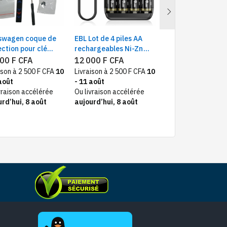
Next
swagen coque de
EBL Lot de 4 piles AA
DJI RS 3 Stabilisa
ection pour clé
rechargeables Ni-Zn
axes pour DSLR |
ande de voiture |
3000 mWh avec
Construction en fi
00 F CFA
12 000 F CFA
320 000 F CFA
se en silicone
chargeur de batterie
carbone | Écran tac
ison à 2 500 F CFA
10
Livraison à 2 500 F CFA
10
Livraison à 2 500 F
Ni-Zn/Ni-MH | Batterie
3kg charge utile
août
- 11 août
ven. 14 août
AA 1,6 V haute
vraison accélérée
Ou livraison accélérée
performance
rd’hui, 8 août
aujourd’hui, 8 août