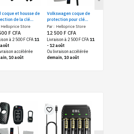
 coque et housse de
Volkswagen coque de
Balise GPS mag
ection de la clé
protection pour clé
sans fil | Traceu
mande
commande de voiture |
de voiture et m
Helloprice Store
Par :
Helloprice Store
Par :
Helloprice S
Housse en silicone
temps réel | Ant
500 F CFA
12 500 F CFA
22 000 F CFA
Batterie 5000m
aison à 2 500 F CFA
11
Livraison à 2 500 F CFA
11
Livraison à 2 500
 août
- 12 août
- 12 août
ivraison accélérée
Ou livraison accélérée
Ou livraison acc
ain, 10 août
demain, 10 août
demain, 10 aoû
favorite_border
favorite_border