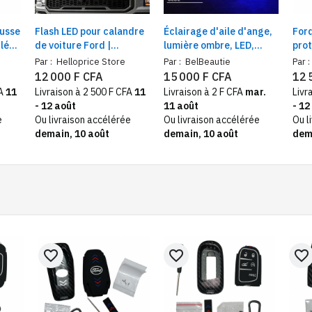
ousse
Flash LED pour calandre
Éclairage d'aile d'ange,
Ford
clé
de voiture Ford |
lumière ombre, LED,
prot
Éclairage Aigle Oeil
adapté à toutes les
com
Par :
Helloprice Store
Par :
BelBeautie
Par :
Lampe pour SUV pick-up
voitures et motos
12 000 F CFA
15 000 F CFA
12 
FA
11
Livraison à 2 500 F CFA
11
Livraison à 2 F CFA
mar.
Livr
- 12 août
11 août
- 12
e
Ou livraison accélérée
Ou livraison accélérée
Ou l
demain, 10 août
demain, 10 août
dem
favorite_border
favorite_border
favorite_border