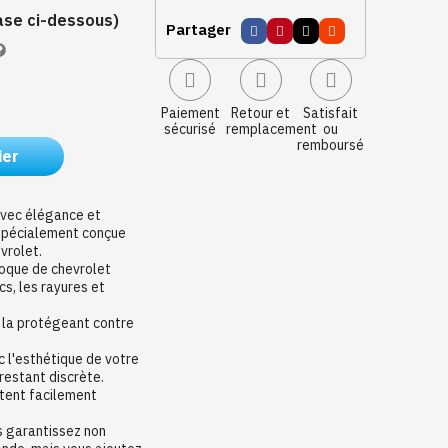
case ci-dessous)
Partager
Paiement
Retour et
Satisfait
sécurisé
remplacement
ou
remboursé
ier
vec élégance et
 spécialement conçue
vrolet.
coque de chevrolet
s, les rayures et
é, la protégeant contre
 l'esthétique de votre
 restant discrète.
stent facilement
s garantissez non