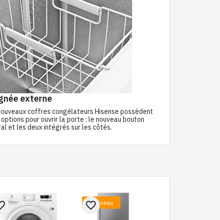
gnée externe
nouveaux coffres congélateurs Hisense possèdent
options pour ouvrir la porte : le nouveau bouton
al et les deux intégrés sur les côtés.
Nouveau
e_border
favorite_border
favorite_border