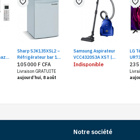
favorite_border
favorite_border
favorite_border
Sharp SJK135XSL2 –
Samsung Aspirateur
LG T
Gaz
Réfrigérateur bar 1
VCC4320S3A XST |
UR73
porte
Capacité 1600 Watts
43"/5
105 000 F CFA
Indisponible
235
Proc
Livraison GRATUITE
Livr
Gen
aujourd’hui, 8 août
aujou
Notre société