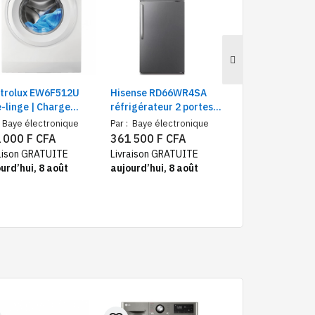
ctrolux EW6F512U
Hisense RD66WR4SA
LG 43LP5000PT
-linge | Charge
réfrigérateur 2 portes
Téléviseur 43" 1
tale 10 KG, Blanc,
510 litres – Frigo et
1080 Pixels, Ups
Baye électronique
Par :
Baye électronique
Par :
Baye électr
se d'efficacité A
congélateur haut
Full HD
 000 F CFA
361 500 F CFA
153 000 F CF
Inverter No Frost classe
aison GRATUITE
Livraison GRATUITE
Livraison GRATU
A++
urd’hui, 8 août
aujourd’hui, 8 août
aujourd’hui, 8 a