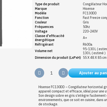
Type de produit
Congélateur Hor
Marque
Hisense
Modèle
FC130DD
Fonction
Fast Freeze con
Couleur
Gris
Fréquences
50hz
Voltage
220-240V
Classe d'efficacité
A+
énergétique
Réfrigérant
R600a
95-130 L ( estim
Volume net
130 L ( estimé )
Dimension du produit (LxPxH)
55 X 48 X 85 cm 
Ajouter au pan
Hisense FC130DD – Congélateur horizontal gri
appareil compact et efficace, idéal pour une ut
Son design sobre en gris s’intègre facilement
environnements, que ce soit en cuisine, dans u
de stockage.