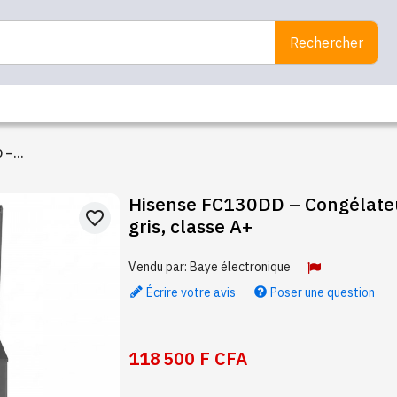
Rechercher
D –
zontal gris,
Hisense FC130DD – Congélateu
favorite_border
gris, classe A+
Vendu par:
Baye électronique
Écrire votre avis
Poser une question
118 500 F CFA