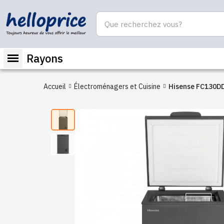
Rayons
Accueil
Électroménagers et Cuisine
Hisense FC130D
Congélateur hori
classe A+