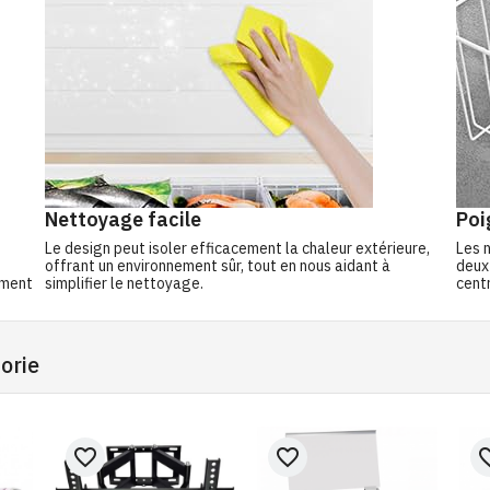
Nettoyage facile
Poi
Le design peut isoler efficacement la chaleur extérieure,
Les 
offrant un environnement sûr, tout en nous aidant à
deux 
ement
simplifier le nettoyage.
centr
orie
favorite_border
favorite_border
favorit