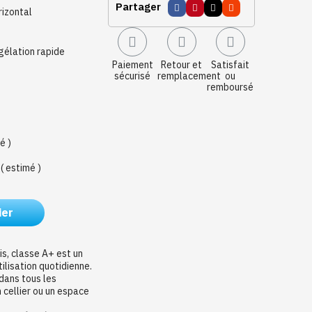
Partager
izontal
gélation rapide
Paiement
Retour et
Satisfait
sécurisé
remplacement
ou
remboursé
é )
( estimé )
ier
s, classe A+ est un
ilisation quotidienne.
 dans tous les
n cellier ou un espace