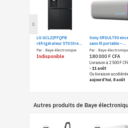
LG GCL22FFQPB
Sony SRSULT50 ence
réfrigérateur 570 litres
sans fil portable –
Side by Side 4 portes
Puissance 50W, ULT
Par :
Baye électronique
Par :
Baye électroniqu
noir | Frigo Américain
power sound, Conne
Indisponible
180 000 F CFA
Wi-Fi ThinQ, distributeur
Bluetooth
Livraison à 2 500 F C
d'eau, glaçons
- 11 août
Ou livraison accéléré
aujourd’hui, 8 août
Autres produits de
Baye électroniq