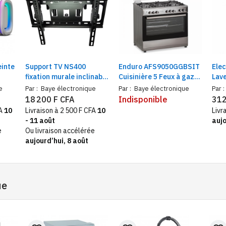
inte
Support TV NS400
Enduro AFS9050GGBSIT
Ele
fixation murale inclinable
Cuisinière 5 Feux à gaz
Lave
pour écrans 26-65
90X60 | Grill double
fron
e
Par :
Baye électronique
Par :
Baye électronique
Par :
xion
pouces
bouton
Clas
18 200 F CFA
Indisponible
312
FA
10
Livraison à 2 500 F CFA
10
Livr
- 11 août
aujo
e
Ou livraison accélérée
aujourd’hui, 8 août
ue