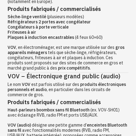
(notamment en Europe).
Produits fabriqués / commercialisés
Sèche‑linge ventilé
(plusieurs modèles)
Réfrigérateurs 2 portes avec congélateur
Congélateurs à porte verticale
Friteuses à air
Plaques à induction encastrables
(4 feux 60×60)
VOV
, en électroménager, est une marque utilisée sur des
gros
appareils ménagers
tels que sèche‑linge, réfrigérateurs,
congélateurs, friteuses à air et plaques à induction. Ces
produits sont proposés sur des sites de commerce en gros et
marché grand public à des
prix compétitifs
.
VOV – Électronique grand public (audio)
Le nom
VOV
est parfois utilisé sur des
produits électroniques
personnels et audio
, en particulier dans les circuits de
commerce de gros.
Produits fabriqués / commercialisés
Haut‑parleurs boombox sans fil Bluetooth
(ex. VOV‑SH01)
avec éclairage RVB, radio FM et ports USB/AUX.
VOV (audio)
désigne une petite gamme d’
enceintes Bluetooth
sans fil
avec fonctionnalités modernes (RVB, radio FM,
USB/AUX, batterie intégrée), proposées comme accessoires