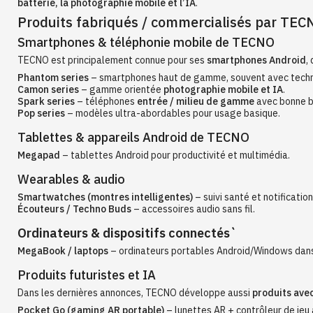
batterie, la photographie mobile et l’IA
.
Produits fabriqués / commercialisés par TEC
Smartphones & téléphonie mobile de TECNO
TECNO est principalement connue pour ses
smartphones Android
,
Phantom series
– smartphones haut de gamme, souvent avec techn
Camon series
– gamme orientée
photographie mobile et IA
.
Spark series
– téléphones
entrée / milieu de gamme
avec bonne b
Pop series
– modèles ultra-abordables pour usage basique.
Tablettes & appareils Android de TECNO
Megapad
– tablettes Android pour productivité et multimédia.
Wearables & audio
Smartwatches (montres intelligentes)
– suivi santé et notification
Écouteurs / Techno Buds
– accessoires audio sans fil.
Ordinateurs & dispositifs connectés`
MegaBook / laptops
– ordinateurs portables Android/Windows dans
Produits futuristes et IA
Dans les dernières annonces, TECNO développe aussi
produits avec
Pocket Go (gaming AR portable)
– lunettes AR + contrôleur de jeu