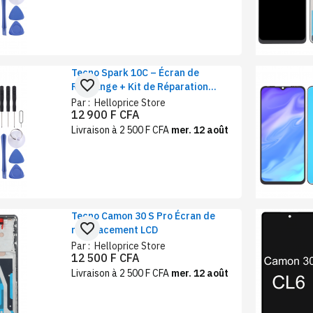
Tecno Spark 10C – Écran de
favorite_border
Rechange + Kit de Réparation
Complet
Par :
Helloprice Store
12 900 F CFA
Livraison à 2 500 F CFA
mer. 12 août
Tecno Camon 30 S Pro Écran de
favorite_border
remplacement LCD
Par :
Helloprice Store
12 500 F CFA
Livraison à 2 500 F CFA
mer. 12 août