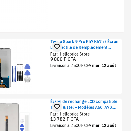
Tecno Spark 9 Pro Kh7 Kh7n / Écran
favorite_border
LCD Tactile de Remplacement
Complet
Par :
Helloprice Store
9 000 F CFA
Livraison à 2 500 F CFA
mer. 12 août
Écran de rechange LCD compatible
favorite_border
Tecno & Itel – Modèles A60, A70,
S16, A58, Spark 4, Pop 8, Camon
Par :
Helloprice Store
13 782 F CFA
Livraison à 2 500 F CFA
mer. 12 août