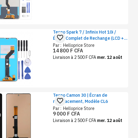
Tecno Spark 7 / Infinix Hot 10i /
favorite_border
Écran Complet de Rechange (LCD +
Tactile) / Smart 5 Pro
Par :
Helloprice Store
14 800 F CFA
Livraison à 2 500 F CFA
mer. 12 août
Tecno Camon 30 | Écran de
favorite_border
remplacement, Modèle CL6
Par :
Helloprice Store
9 000 F CFA
Livraison à 2 500 F CFA
mer. 12 août