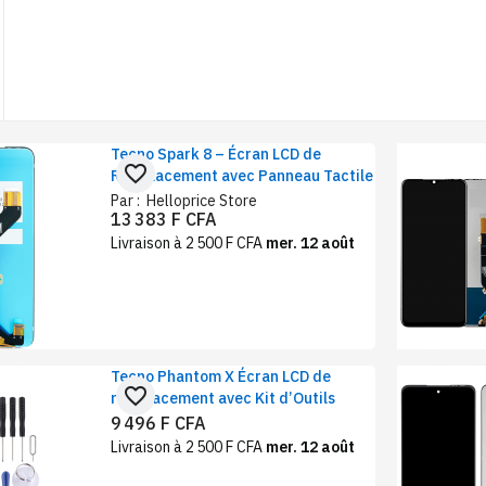
Tecno Spark 8 – Écran LCD de
favorite_border
Remplacement avec Panneau Tactile
Par :
Helloprice Store
13 383 F CFA
Livraison à 2 500 F CFA
mer. 12 août
Tecno Phantom X Écran LCD de
favorite_border
remplacement avec Kit d’Outils
9 496 F CFA
Livraison à 2 500 F CFA
mer. 12 août