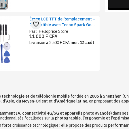
Écran LCD TFT de Remplacement –
favorite_border
Compatible avec Tecno Spark Go
2020 / Spark 6 Go & Infinix Hot 10
Par :
Helloprice Store
11 000 F CFA
Lite / Smart 5
Livraison à 2 500 F CFA
mer. 12 août
 technologie et de téléphonie mobile
fondée en
2006 à Shenzhen (Ch
, d’Asie, du Moyen-Orient et d’Amérique latine
, en proposant des
appa
amment IA, connectivité 4G/5G et appareils photo avancés)
dans ses 
onctionnalités focalisées sur la
photographie, l’ergonomie et l’optimisat
n forte croissance technologique : elle propose des produits
performants