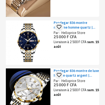
Poedegar 836 montre
favorite_border
moderne homme quartz |
bracelet acier inoxydable,
Par :
Helloprice Store
25 000 F CFA
design classique et vintage,
bleu
Livraison à 2 500 F CFA
sam. 15
août
Poedegar 836 montre de luxe
favorite_border
homme quartz argent |
design classique et vintage,
Par :
Helloprice Store
25 000 F CFA
bracelet acier inoxydable
Livraison à 2 500 F CFA
sam. 15
août