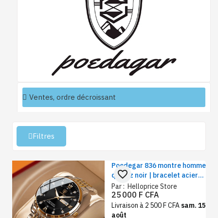
Filtres
Poedegar 836 montre homme
favorite_border
quartz noir | bracelet acier
inoxydable, classique et
Par :
Helloprice Store
25 000 F CFA
vintage
Livraison à 2 500 F CFA
sam. 15
août