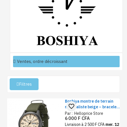
Filtres
Boshiya montre de terrain
favorite_border
minimaliste beige – bracelet
vert militaire, affichage
Par :
Helloprice Store
6 000 F CFA
jour/date étanche 40 mm,
quartz
Livraison à 2 500 F CFA
mer. 12