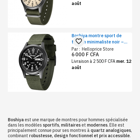
août
Boshiya montre sport de
favorite_border
terrain minimaliste noir –
affichage jour/date étanche
Par :
Helloprice Store
6 000 F CFA
40 mm, bracelet vert
militaire
Livraison à 2 500 F CFA
mer. 12
août
Boshiya
est une marque de montres pour hommes spécialisée
dans les modèles
sportifs
,
militaires
et
modernes
. Elle est
principalement connue pour ses montres à
quartz analogiques
,
combinant
robustesse, design fonctionnel et prix accessible
.