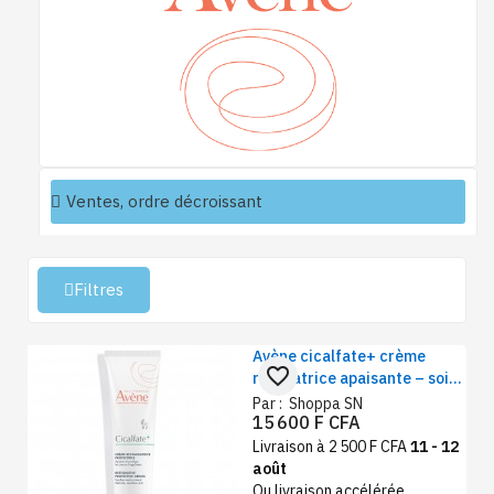
Filtres
Avène cicalfate+ crème
favorite_border
réparatrice apaisante – soin
protecteur peaux irritées 100
Par :
Shoppa SN
15 600 F CFA
ml
Livraison à 2 500 F CFA
11 - 12
août
Ou livraison accélérée