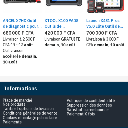
ANCEL X7HD Outil
XTOOL X100 PADS
Launch X431 Pros
de diagnostic pour
Outils de
V5.0 Elite Outil de
camions lourds et
programmation de
diagnostic
680 000 F CFA
420 000 F CFA
700 000 F CFA
BUS, système
clés IMMO, clés
automobile Scanner
Livraison à 2 500 F
Livraison GRATUITE
Livraison à 3 000 F
complet, DPF, ABS,
OBD2 Scanner de
OBD2 37+ Service,
CFA
11 - 12 août
demain, 10 août
CFA
demain, 10 août
ECU, réinitialisation
diagnostic de tout
codage ECU en
Ou livraison
du scanner
système PK X100
ligne, CANFD, Key
accélérée
demain,
PAD X100PAD2
IMMO
10 août
Informations
Place de marché
Politique de confidentialité
Nos produits
Suppression des données
Tarifs et options de livraison
Satisfait ou rembourser
Conditions générales de vente
Paiement X fois
Cookies et ciblage publicitaire
Paiements