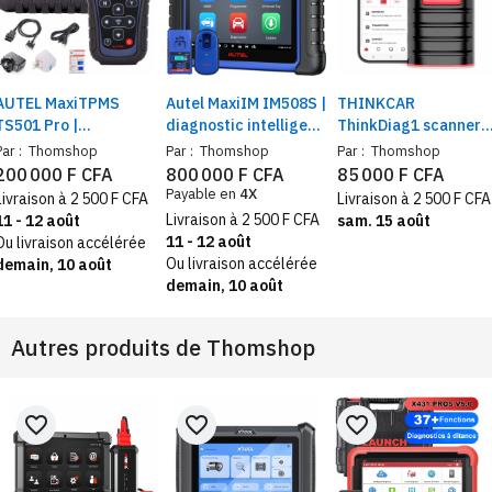
AUTEL MaxiTPMS
Autel MaxiIM IM508S |
THINKCAR
TS501 Pro |
diagnostic intelligent
ThinkDiag1 scanner
diagnostic,
et solutions
Auto intelligent –
Par :
Thomshop
Par :
Thomshop
Par :
Thomshop
programmation et
d’antidémarrage
diagnostic
200 000 F CFA
800 000 F CFA
85 000 F CFA
réinitialisation rapide
complètes,
professionnel tous
Payable en
4X
Livraison à 2 500 F CFA
Livraison à 2 500 F CFA
- outil TPMS
reprogrammation
systèmes + 16
Livraison à 2 500 F CFA
11 - 12 août
sam. 15 août
professionnel
rapide, résultats
fonctions spéciales
11 - 12 août
Ou livraison accélérée
fiables
Ou livraison accélérée
demain, 10 août
demain, 10 août
Autres produits de
Thomshop
favorite_border
favorite_border
favorite_border