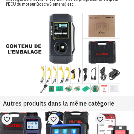
l'ECU du moteur Bosch/Siemens) etc...
Autres produits dans la même catégorie
favorite_border
favorite_border
favorite_border