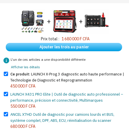
+
+
Prix total :
1 680 000 F CFA
Ajouter les trois au panier
info
L'un de ces articles a une disponibilité différente
Afficher les détails
Ce produit:
LAUNCH X-Prog 3 diagnostic auto haute performance |
Technologie de Diagnostic et Reprogrammation
450 000 F CFA
LAUNCH X431 PRO Elite | Outil de diagnostic auto professionnel –
performance, précision et connectivité, Multimarques
550 000 F CFA
ANCEL X7HD Outil de diagnostic pour camions lourds et BUS,
système complet, DPF, ABS, ECU, réinitialisation du scanner
680 000 F CFA