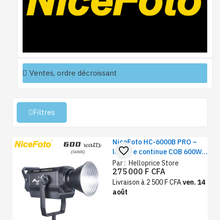
Filtres
NiceFoto HC-6000B PRO –
favorite_border
lumière continue COB 600W
éclairage vidéo
Par :
Helloprice Store
275 000 F CFA
professionnel, studio et
tournage
Livraison à 2 500 F CFA
ven. 14
août