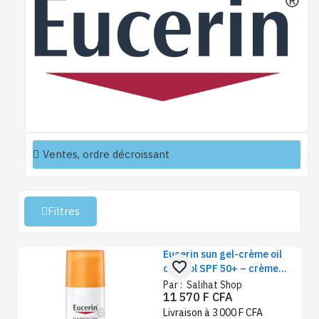
Filtres
Eucerin sun gel-crème oil
favorite_border
control SPF 50+ – crème
solaire toucher sec et
Par :
Salihat Shop
11 570 F CFA
protection UVA/UVB
Livraison à 3 000 F CFA