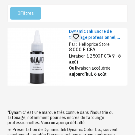
Filtres
Dynamic Ink Encre de
favorite_border
tatouage professionnel,
couleur noire, 10 ml
Par :
Helloprice Store
8 000 F CFA
Livraison à 2 500 F CFA
7 - 8
août
Ou livraison accélérée
aujourd’hui, 6 août
"Dynamic" est une marque très connue dans l'industrie du
tatouage, notamment pour ses encres de tatouage
professionnelles. Voici un aperçu détaillé :
🔹 Présentation de Dynamic Ink Dynamic Color Co., souvent
simplement appelée Dynamic, est une marque américaine