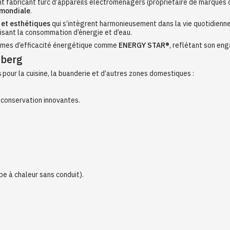
nt fabricant turc d’appareils électroménagers (propriétaire de marques c
 mondiale
.
 et esthétiques
qui s’intègrent harmonieusement dans la vie quotidienne
isant la consommation d’énergie et d’eau.
mmes d’efficacité énergétique comme
ENERGY STAR®
, reflétant son en
mberg
s
pour la cuisine, la buanderie et d’autres zones domestiques :
e conservation innovantes.
e à chaleur sans conduit).