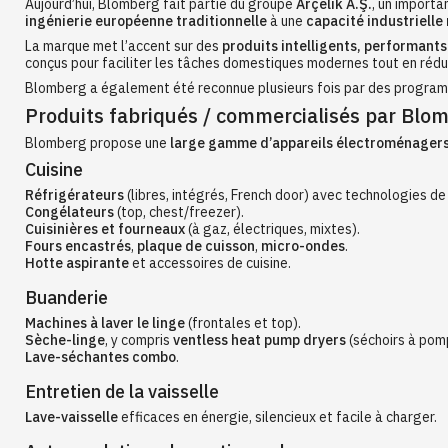
Aujourd’hui, Blomberg fait partie du groupe
Arçelik A.Ş.
, un importa
ingénierie européenne traditionnelle
à une
capacité industrielle
La marque met l’accent sur des
produits intelligents, performants
conçus pour faciliter les tâches domestiques modernes tout en rédu
Blomberg a également été reconnue plusieurs fois par des progra
Produits fabriqués / commercialisés par Blo
Blomberg propose une
large gamme d’appareils électroménager
Cuisine
Réfrigérateurs
(libres, intégrés, French door) avec technologies d
Congélateurs
(top, chest/freezer).
Cuisinières et fourneaux
(à gaz, électriques, mixtes).
Fours encastrés
,
plaque de cuisson
,
micro-ondes
.
Hotte aspirante
et accessoires de cuisine.
Buanderie
Machines à laver le linge
(frontales et top).
Sèche-linge
, y compris
ventless heat pump dryers
(séchoirs à pomp
Lave-séchantes combo
.
Entretien de la vaisselle
Lave-vaisselle
efficaces en énergie, silencieux et facile à charger.