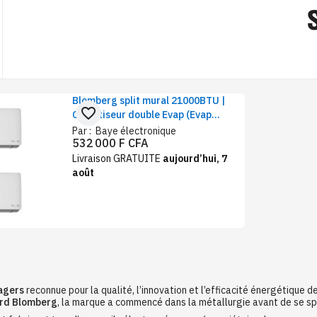
Blomberg split mural 21000BTU |
favorite_border
Climatiseur double Evap (Evap
12000BTU+Evap 9000BTU )
Par :
Baye électronique
532 000 F CFA
Livraison GRATUITE
aujourd’hui, 7
août
agers
reconnue pour la qualité, l’innovation et l’efficacité énergétique d
rd Blomberg
, la marque a commencé dans la métallurgie avant de se sp