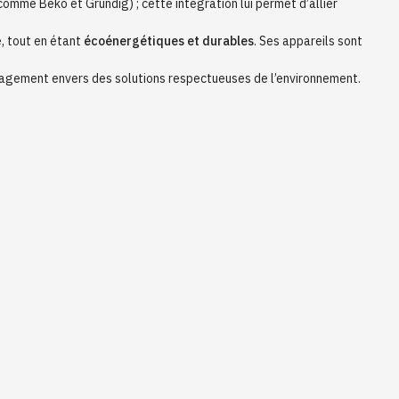
omme Beko et Grundig) ; cette intégration lui permet d’allier
, tout en étant
écoénergétiques et durables
. Ses appareils sont
gagement envers des solutions respectueuses de l’environnement.