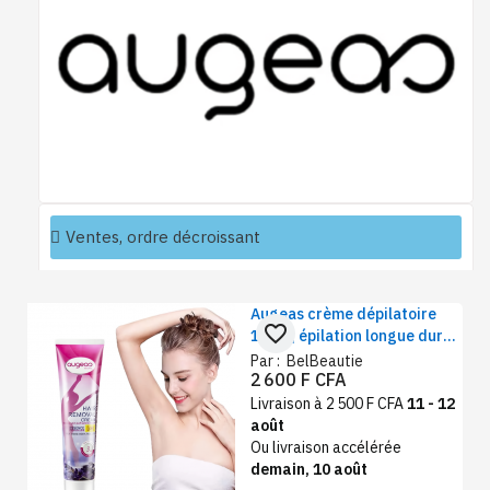
Augeas crème dépilatoire
favorite_border
120g | épilation longue durée
visage et corps | soin
Par :
BelBeautie
2 600 F CFA
épilatoire doux aux extraits
de plantes
Livraison à 2 500 F CFA
11 - 12
août
Ou livraison accélérée
demain, 10 août