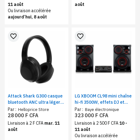
11 août
août
Ou livraison accélérée
aujourd’hui, 8 août
favorite_border
favorite_border
Attack Shark G300 casque
LG XBOOM CL98 mini chaîne
bluetooth ANC ultra léger
hi-fi 3500W, effets DJ et
noir – reduction de bruit
karaoké – mini système
Par :
Par :
Helloprice Store
Baye électronique
active et mode filaire
audio woofer x-shiny party
28 000 F CFA
323 000 F CFA
link, éclairage x-flash
Livraison à 2 F CFA
mar. 11
Livraison à 2 500 F CFA
10 -
août
11 août
Ou livraison accélérée