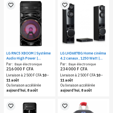
favorite_border
favorite_border
LG RNC5 XBOOM | Système
LG LHD687BG Home cinéma
Audio High Power |
4.2 canaux , 1250 Watt |
Bluetooth | Boomer 8’’ |
Double caisson de basses
Par :
Par :
Baye électronique
Baye électronique
Eclairage multicolore |
intégré | TV sound sync ,
216 000 F CFA
234 000 F CFA
Fonctions DJ & Karaoké
HDMI, USB, Bluetooth®
Livraison à 2 500 F CFA
10 -
Livraison à 2 500 F CFA
10 -
11 août
11 août
Ou livraison accélérée
Ou livraison accélérée
aujourd’hui, 8 août
aujourd’hui, 8 août
favorite_border
favorite_border