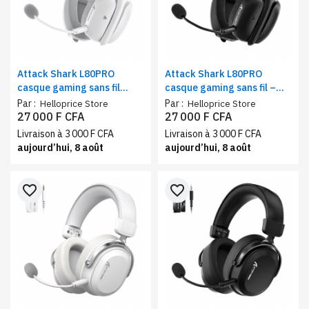
Attack Shark L80PRO
Attack Shark L80PRO
casque gaming sans fil
casque gaming sans fil –
blanc – tri-mode, ultra
tri-mode, ultra léger, micro
Par :
Par :
Helloprice Store
Helloprice Store
léger, micro détachable
détachable design noir
27 000 F CFA
27 000 F CFA
Livraison à 3 000 F CFA
Livraison à 3 000 F CFA
aujourd’hui, 8 août
aujourd’hui, 8 août
favorite_border
favorite_border