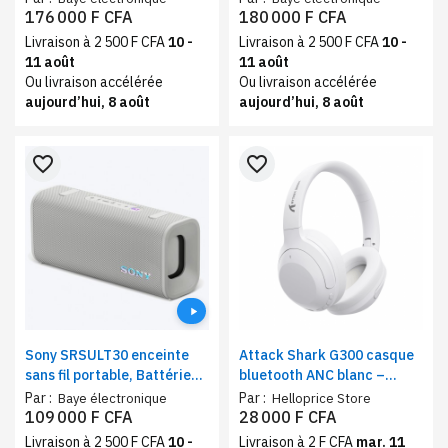
d’autonomie
sound, Connexion Bluetooth
176 000 F CFA
180 000 F CFA
Livraison à 2 500 F CFA
10 -
Livraison à 2 500 F CFA
10 -
11 août
11 août
Ou livraison accélérée
Ou livraison accélérée
aujourd’hui, 8 août
aujourd’hui, 8 août
favorite_border
favorite_border
Sony SRSULT30 enceinte
Attack Shark G300 casque
sans fil portable, Battérie
bluetooth ANC blanc –
24h, Bluetooth
reduction de bruit active et
Par :
Par :
Baye électronique
Helloprice Store
mode filaire, ultra léger
109 000 F CFA
28 000 F CFA
Livraison à 2 500 F CFA
10 -
Livraison à 2 F CFA
mar. 11