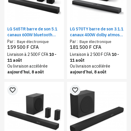
LG S65TR barre de son 5.1
LG S70TY barre de son 3.1.1
canaux 600W bluetooth
canaux 400W dolby atmos
dolby digital | Système
DTS:X, | Système home
Par :
Par :
Baye électronique
Baye électronique
audio TV avec enceintes
cinéma AI sound pro,
159 500 F CFA
181 500 F CFA
arrière sans fil
modes cinéma musique et
Livraison à 2 500 F CFA
10 -
Livraison à 2 500 F CFA
10 -
jeu
11 août
11 août
Ou livraison accélérée
Ou livraison accélérée
aujourd’hui, 8 août
aujourd’hui, 8 août
favorite_border
favorite_border