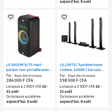
aujourd’hui, 8 août
favorite_border
favorite_border
LG XBOOM XL7S Haut-
LG LDH71C Système home
parleur tour portable avec
cinéma, 1000W | Surround
puissance de 250 W et
5.1 canaux (4 colonnes) |
Par :
Par :
Baye électronique
Baye électronique
éclairage LED Pixel jusqu'à
Bluetooth, Caisson de
286 000 F CFA
198 500 F CFA
20 heures d'autonomie
basses, lecteur DVD HTS
Livraison à 2 500 F CFA
10 -
Livraison à 2 500 F CFA
10 -
11 août
11 août
Ou livraison accélérée
Ou livraison accélérée
aujourd’hui, 8 août
aujourd’hui, 8 août