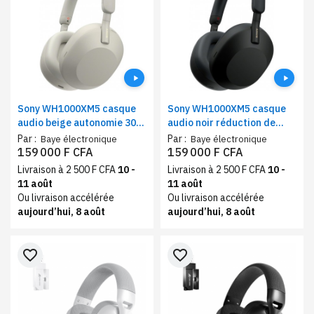
Sony WH1000XM5 casque
Sony WH1000XM5 casque
audio beige autonomie 30h
audio noir réduction de
réduction de bruit
bruit, autonomie 30h
Par :
Par :
Baye électronique
Baye électronique
159 000 F CFA
159 000 F CFA
Livraison à 2 500 F CFA
10 -
Livraison à 2 500 F CFA
10 -
11 août
11 août
Ou livraison accélérée
Ou livraison accélérée
aujourd’hui, 8 août
aujourd’hui, 8 août
favorite_border
favorite_border