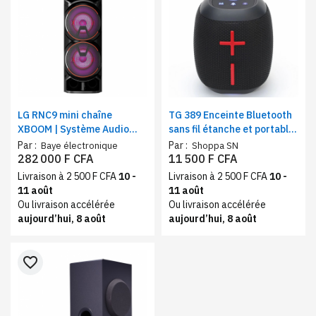
LG RNC9 mini chaîne
TG 389 Enceinte Bluetooth
XBOOM | Système Audio
sans fil étanche et portable
High Power | Eclairage
| Puissance 8W, USB
Par :
Par :
Baye électronique
Shoppa SN
multicolore| Bluetooth |
282 000 F CFA
11 500 F CFA
Boomer 8’’ | Fonctions DJ &
Livraison à 2 500 F CFA
10 -
Livraison à 2 500 F CFA
10 -
Karaoké
11 août
11 août
Ou livraison accélérée
Ou livraison accélérée
aujourd’hui, 8 août
aujourd’hui, 8 août
favorite_border