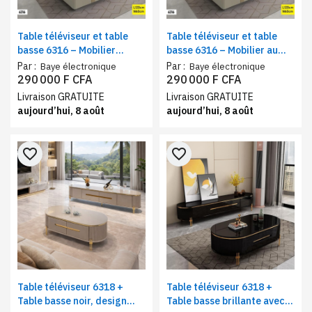
Table téléviseur et table
Table téléviseur et table
basse 6316 – Mobilier
basse 6316 – Mobilier au
élégant au design moderne,
design raffiné, couleur
Par :
Par :
Baye électronique
Baye électronique
couleur beige
noire
290 000 F CFA
290 000 F CFA
Livraison GRATUITE
Livraison GRATUITE
aujourd’hui, 8 août
aujourd’hui, 8 août
favorite_border
favorite_border
Table téléviseur 6318 +
Table téléviseur 6318 +
Table basse noir, design
Table basse brillante avec