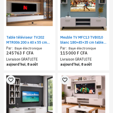
Table téléviseur TV202
Meuble TV MFC13 TVB010
MTR006 200 x 40 x 55 cm
blanc 180×45×35 cm table
blanc | Meuble TV avec
téléviseur avec rangements
Par :
Par :
Baye électronique
Baye électronique
rangements moderne pour
245 763 F CFA
115 000 F CFA
salon
Livraison GRATUITE
Livraison GRATUITE
aujourd’hui, 8 août
aujourd’hui, 8 août
favorite_border
favorite_border