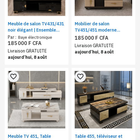
Meuble de salon TV431/431
Mobilier de salon
noir élégant | Ensemble
TV451/451 moderne
table téléviseur + table
marron | Ensemble table TV
Par :
Baye électronique
185 000 F CFA
basse assortie
+ table basse assortie
185 000 F CFA
Livraison GRATUITE
Livraison GRATUITE
aujourd’hui, 8 août
aujourd’hui, 8 août
favorite_border
favorite_border
Meuble TV 451, Table
Table 455, téléviseur et