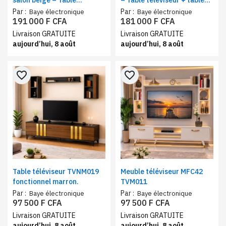
salon beige – Table
– Table téléviseur + table
téléviseur + table basse
basse marron/beige
Par :
Par :
Baye électronique
Baye électronique
191 000 F CFA
181 000 F CFA
Livraison GRATUITE
Livraison GRATUITE
aujourd’hui, 8 août
aujourd’hui, 8 août
favorite_border
favorite_border
Table téléviseur TVNM019
Meuble téléviseur MFC42
fonctionnel marron.
TVM011
Par :
Par :
Baye électronique
Baye électronique
97 500 F CFA
97 500 F CFA
Livraison GRATUITE
Livraison GRATUITE
aujourd’hui, 8 août
aujourd’hui, 8 août