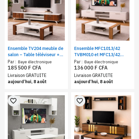
Ensemble TV204 meuble de
Ensemble MFC1013/42
salon – Table téléviseur +
TVBM010 et MFC13/42
table basse Marron/blanc
TBBM06 meuble de salon –
Par :
Par :
Baye électronique
Baye électronique
Table téléviseur + table
185 500 F CFA
136 000 F CFA
basse Marron/blanc
Livraison GRATUITE
Livraison GRATUITE
aujourd’hui, 8 août
aujourd’hui, 8 août
favorite_border
favorite_border