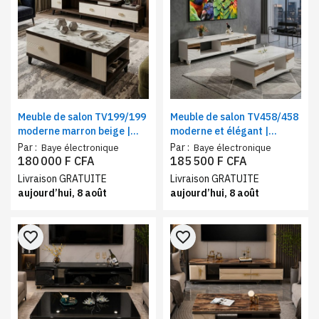
Meuble de salon TV199/199
Meuble de salon TV458/458
moderne marron beige |
moderne et élégant |
Ensemble table TV + table
Ensemble table TV + table
Par :
Par :
Baye électronique
Baye électronique
basse assortie
basse beige
180 000 F CFA
185 500 F CFA
Livraison GRATUITE
Livraison GRATUITE
aujourd’hui, 8 août
aujourd’hui, 8 août
favorite_border
favorite_border