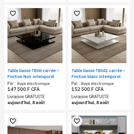
favorite_border
favorite_border
Table basse TB06 carrée –
Table basse TB041 carrée –
Finition Noir intemporel
Finition blanc intemporel
Par :
Par :
Baye électronique
Baye électronique
147 500 F CFA
152 500 F CFA
Livraison GRATUITE
Livraison GRATUITE
aujourd’hui, 8 août
aujourd’hui, 8 août
favorite_border
favorite_border