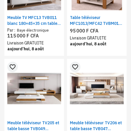
Meuble TV MFC13 TVB011
Table téléviseur
blanc 180×45×35 cm table
MFC1013/MFC42 TVBM010
téléviseur avec
meuble de salon marron
Par :
Baye électronique
95 000 F CFA
compartiments de
blanc
115 000 F CFA
Livraison GRATUITE
rangements
Livraison GRATUITE
aujourd’hui, 8 août
aujourd’hui, 8 août
favorite_border
favorite_border
Meuble téléviseur TV205 et
Meuble téléviseur TV206 et
table basse TVB049
table basse TVB047