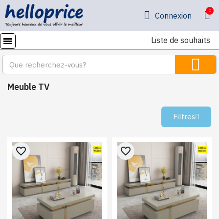
Connexion
Liste de souhaits
Meuble TV
Filtres
favorite_border
favorite_border