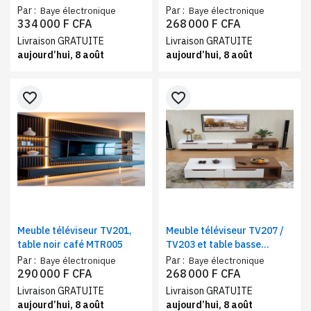
assortie blanc beige
assortie blanc beige
Par :
Par :
Baye électronique
Baye électronique
334 000 F CFA
268 000 F CFA
Livraison GRATUITE
Livraison GRATUITE
aujourd’hui, 8 août
aujourd’hui, 8 août
favorite_border
favorite_border
Meuble téléviseur TV201,
Meuble téléviseur TV207 /
table noir café MTR005
TV203 et table basse
TVB048 assortie blanc
Par :
Par :
Baye électronique
Baye électronique
marron
290 000 F CFA
268 000 F CFA
Livraison GRATUITE
Livraison GRATUITE
aujourd’hui, 8 août
aujourd’hui, 8 août