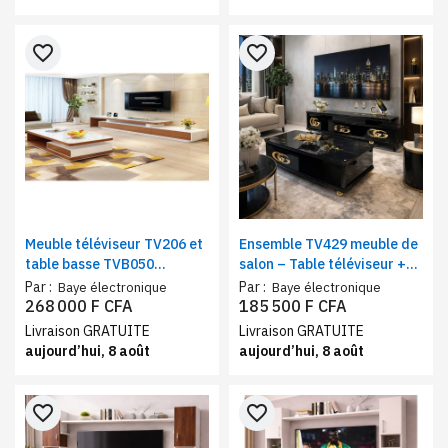
favorite_border
favorite_border
Meuble téléviseur TV206 et
Ensemble TV429 meuble de
table basse TVB050
salon – Table téléviseur +
assortie blanc beige
table basse noir
Par :
Par :
Baye électronique
Baye électronique
268 000 F CFA
185 500 F CFA
Livraison GRATUITE
Livraison GRATUITE
aujourd’hui, 8 août
aujourd’hui, 8 août
favorite_border
favorite_border