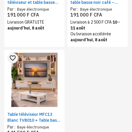
téléviseur et table basse
table basse noir café –
beige – Ensemble meuble
Ensemble salon moderne,
Par :
Par :
Baye électronique
Baye électronique
TV avec table basse
meuble TV avec table basse
191 000 F CFA
191 000 F CFA
assortie
assortie
Livraison GRATUITE
Livraison à 2 500 F CFA
10 -
aujourd’hui, 8 août
11 août
Ou livraison accélérée
aujourd’hui, 8 août
favorite_border
Table téléviseur MFC13
Blanc TVB010 + Table basse
MFC1013 TBBM003
Par :
Baye électronique