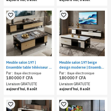
favorite_border
favorite_border
Meuble salon 197 |
Meuble salon 197 beige
Ensemble table téléviseur +
design moderne | Ensemble
table basse
table téléviseur + table
Par :
Par :
Baye électronique
Baye électronique
basse
180 000 F CFA
180 000 F CFA
Livraison GRATUITE
Livraison GRATUITE
aujourd’hui, 8 août
aujourd’hui, 8 août
favorite_border
favorite_border