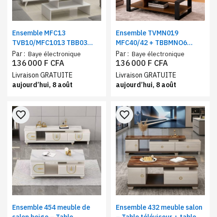
Ensemble MFC13
Ensemble TVMN019
TVB10/MFC1013 TBB03
MFC40/42 + TBBMNO6
meuble de salon – Table
meuble de salon – Table
Par :
Par :
Baye électronique
Baye électronique
téléviseur + table basse
téléviseur + table basse
136 000 F CFA
136 000 F CFA
blanc
marron/noir
Livraison GRATUITE
Livraison GRATUITE
aujourd’hui, 8 août
aujourd’hui, 8 août
favorite_border
favorite_border
Ensemble 454 meuble de
Ensemble 432 meuble salon