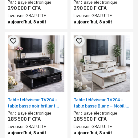
élégant
accents dorés
Par :
Par :
Baye électronique
Baye électronique
290 000 F CFA
290 000 F CFA
Livraison GRATUITE
Livraison GRATUITE
aujourd’hui, 8 août
aujourd’hui, 8 août
favorite_border
favorite_border
Table téléviseur TV204 +
Table téléviseur TV204 +
table basse noir brillant
table basse Blanc – Mobilier
avec poignées chromées
moderne
Par :
Par :
Baye électronique
Baye électronique
185 500 F CFA
185 500 F CFA
Livraison GRATUITE
Livraison GRATUITE
aujourd’hui, 8 août
aujourd’hui, 8 août