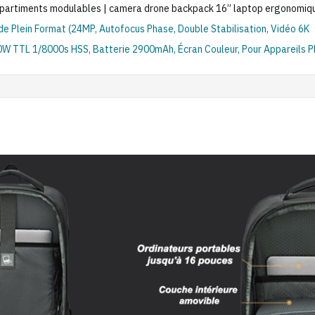
artiments modulables | camera drone backpack 16” laptop ergonomiqu
e Plein Format (24MP, Autofocus Phase, Double Stabilisation, Vidéo 6K
 TTL 1/8000s HSS, Batterie 2900mAh, Écran Couleur, Pour Appareils P