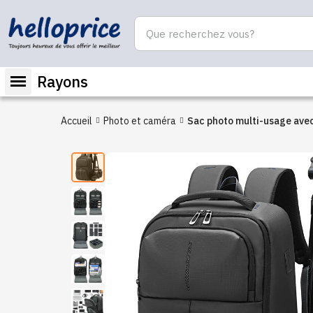
Rayons
Accueil
Photo et caméra
Sac photo multi-usage ave
compartiments modulables
camera drone backpack 16
laptop ergonomique | sac à
dos photographie