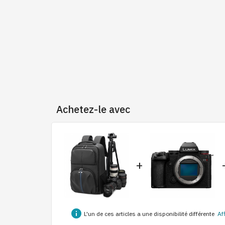
Achetez-le avec
+
info
L'un de ces articles a une disponibilité différente
Af