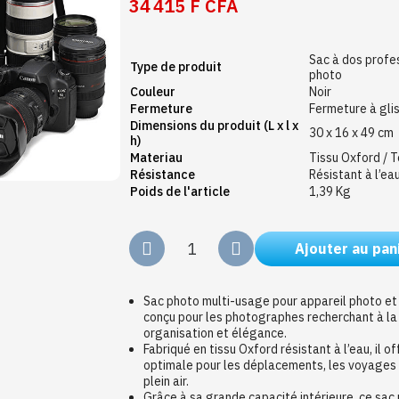
34 415 F CFA
Sac à dos profe
Type de produit
photo
Couleur
Noir
Fermeture
Fermeture à gli
Dimensions du produit (L x l x
30 x 16 x 49 cm
h)
Materiau
Tissu Oxford / T
Résistance
Résistant à l’ea
Poids de l'article
1,39 Kg
Ajouter au pan
Sac photo multi-usage pour appareil photo et
conçu pour les photographes recherchant à la 
organisation et élégance.
Fabriqué en tissu Oxford résistant à l’eau, il of
optimale pour les déplacements, les voyages 
plein air.
Grâce à sa grande capacité intérieure, ce sac