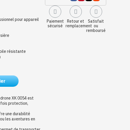
ssionnel pour appareil
Paiement
Retour et
Satisfait
sécurisé
remplacement
ou
remboursé
ssière
oile résistante
u
ier
 drone XK 0054 est
fois protection,
fre une durabilité
ou les aventures en
 permet de transporter