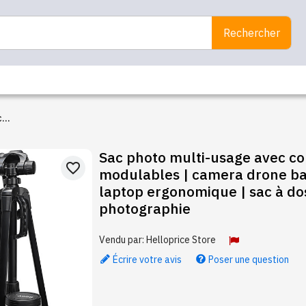
Rechercher
c
 |
Sac photo multi-usage avec c
”
favorite_border
modulables | camera drone b
laptop ergonomique | sac à do
photographie
Vendu par:
Helloprice Store
Écrire votre avis
Poser une question