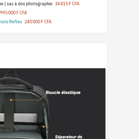
e | sac à dos photographie
34 415 F CFA
995 000 F CFA
hoto Reflex
240 000 F CFA