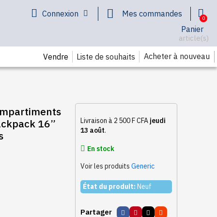
Connexion
Mes commandes
Panier
article(s)
Acheter à nouveau
Vendre
Liste de souhaits
ompartiments
Livraison à 2 500 F CFA
jeudi
ackpack 16”
13 août
.
s
En stock
Voir les produits
Generic
État du produit:
Neuf
Partager