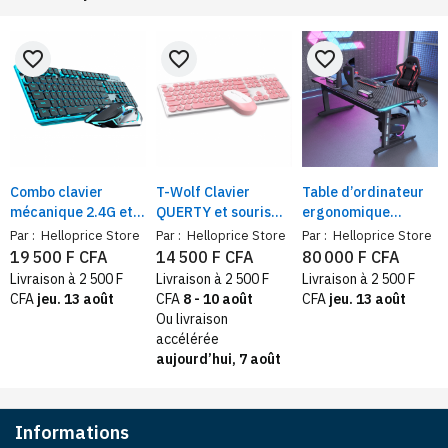
favorite_border
favorite_border
favorite_border
Combo clavier
T-Wolf Clavier
Table d’ordinateur
mécanique 2.4G et
QUERTY et souris
ergonomique
souris USB-C –
sans fil – frappe
motorisé | Bureau
Par :
Helloprice Store
Par :
Helloprice Store
Par :
Helloprice Store
design typewriter
silencieuse,
gaming électrique
19 500 F CFA
14 500 F CFA
80 000 F CFA
rétroéclairé,
Windows et MacOS
réglable en hauteur
Livraison à 2 500 F
Livraison à 2 500 F
Livraison à 2 500 F
gaming et bureau
design fibre carbone
CFA
jeu. 13 août
CFA
8 - 10 août
CFA
jeu. 13 août
sans fil
et LED
Ou livraison
accélérée
aujourd’hui, 7 août
Informations