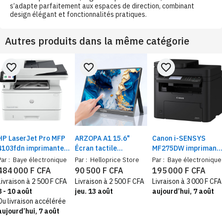
s’adapte parfaitement aux espaces de direction, combinant
design élégant et fonctionnalités pratiques.
Autres produits dans la même catégorie
favorite_border
favorite_border
favorite_border
HP LaserJet Pro MFP
ARZOPA A1 15.6"
Canon i-SENSYS
4103fdn imprimante
Écran tactile
MF275DW imprimant
laser noir et blanc
1920x1080P Full HD
laser noir/blanc,
Par :
Baye électronique
Par :
Helloprice Store
Par :
Baye électronique
Ethernet gigabit,
Moniteur Portable
recto verso auto Wi-
484 000 F CFA
90 500 F CFA
195 000 F CFA
recto-verso auto,
Extension pour jeux,
Fi, Ethernet –
Livraison à 2 500 F CFA
Livraison à 2 500 F CFA
Livraison à 3 000 F CFA
canner et Fax, Bac
ordinateur portable,
Scanner, copie, fax,
8 - 10 août
jeu. 13 août
aujourd’hui, 7 août
350 feuilles
et smartphone
bac 150 feuilles
Ou livraison accélérée
aujourd’hui, 7 août