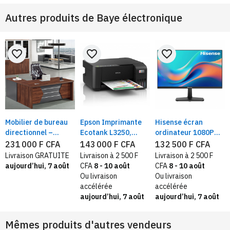
Autres produits de
Baye électronique
favorite_border
favorite_border
favorite_border
Mobilier de bureau
Epson Imprimante
Hisense écran
directionnel –
Ecotank L3250,
ordinateur 1080P
Bureau en L
Format A4, WIFI,
full HD | moniteur
231 000 F CFA
143 000 F CFA
132 500 F CFA
ergonomique avec
Smart | Encre
écran de bureau
Livraison GRATUITE
Livraison à 2 500 F
Livraison à 2 500 F
caisson mobile
liquide
performant
aujourd’hui, 7 août
CFA
8 - 10 août
CFA
8 - 10 août
rechargeable
Ou livraison
Ou livraison
accélérée
accélérée
aujourd’hui, 7 août
aujourd’hui, 7 août
Mêmes produits d'autres vendeurs