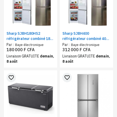
Sharp SJBH180HS2
Sharp SJBH400
réfrigérateur combiné 180
réfrigérateur combiné 400
litres gris | Frigo et
litres gris | Frigo et
Par :
Par :
Baye électronique
Baye électronique
congélateur Defrost
congélateur No Frost
180 000 F CFA
312 000 F CFA
Livraison GRATUITE
demain,
Livraison GRATUITE
demain,
8 août
8 août
favorite_border
favorite_border