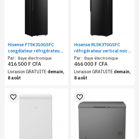
Hisense FT5K310GSFC
Hisense RL5K370GSFC
congélateur réfrigérateur
réfrigérateur vertical noir
vertical noir 312 litres |
372 litres | Frigo
Par :
Par :
Baye électronique
Baye électronique
Frigo combiné No Frost
congélateur combiné
416 500 F CFA
466 000 F CFA
classe C connecté Wi-Fi
classe C connecté Wi-Fi
Livraison GRATUITE
demain,
Livraison GRATUITE
demain,
8 août
8 août
favorite_border
favorite_border