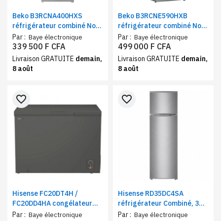
Beko B3RCNA400HXS
Beko B3RCNE590HXB
réfrigérateur combiné No
réfrigérateur combiné No
Frost 344, 400 et 590 litres
Frost 590 litres | Frigo et
Par :
Par :
Baye électronique
Baye électronique
congélateur 3 tiroirs classe
339 500 F CFA
499 000 F CFA
A+
Livraison GRATUITE
demain,
Livraison GRATUITE
demain,
8 août
8 août
favorite_border
favorite_border
Hisense FC20DT4H /
Hisense RD35DC4SA
FC20DD4HA congélateur
réfrigérateur Combiné, 3
horizontal 200 litres classe
tiroirs, 270 litres, Classe
Par :
Par :
Baye électronique
Baye électronique