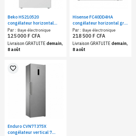
Beko HS210520
Hisense FC40DD4HA
congélateur horizontal
congélateur horizontal gris
blanc, 104 litres, classe A+
400 litres, classe A+ R134a
Par :
Par :
Baye électronique
Baye électronique
/ 155 g
125 000 F CFA
218 500 F CFA
Livraison GRATUITE
demain,
Livraison GRATUITE
demain,
8 août
8 août
favorite_border
Enduro CVN7T375X
congélateur vertical 7