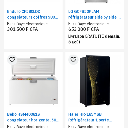
Enduro CF580LDD
LG GCFB50PLAM
congélateurs coffres 580
réfrigérateur side by side 4
litres 2 portes gris,
portes 550L | Frigo
Par :
Par :
Baye électronique
Baye électronique
réfrigérant R290
multiportes gris,
301 500 F CFA
653 000 F CFA
compresseur Inverter
Livraison GRATUITE
demain,
8 août
favorite_border
favorite_border
Beko HSM40081S
Haier HR-185MSB
congélateur horizontal 500
Réfrigérateur 1 porte
litres – Congélateur coffre
couleur noir et or
Par :
Par :
Baye électronique
Baye électronique