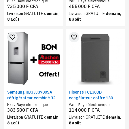
portes 583 litres Multi-Flow
litres + distributeur d'eau |
Par :
Par :
Baye électronique
Baye électronique
Wi-Fi Digital Inverter gris +
Frigo et congélateur 3
735 000 F CFA
455 000 F CFA
Bon Auchan offert
Tiroirs Total No Frost gris
Livraison GRATUITE
demain,
Livraison GRATUITE
demain,
8 août
8 août
favorite_border
favorite_border
Samsung RB33J3700SA
Hisense FC130DD
réfrigérateur combiné 321
congélateur coffre 130
litre classe A+ | Frigo et
litres fast freeze classe A+
Par :
Par :
Baye électronique
Baye électronique
congélateur bas avec
383 500 F CFA
114 000 F CFA
distributeur d'eau + bon
Livraison GRATUITE
demain,
Livraison GRATUITE
demain,
Auchan
8 août
8 août