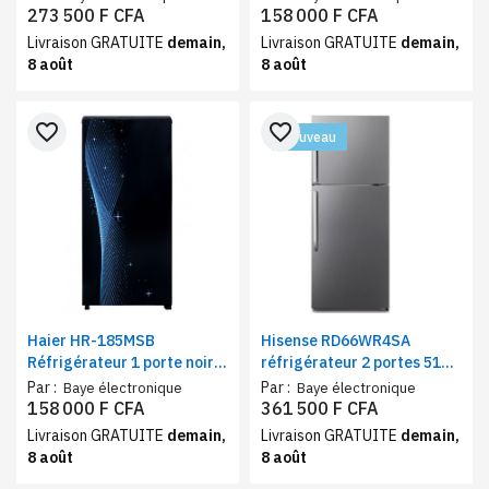
grande capacité et classe A
273 500 F CFA
158 000 F CFA
Livraison GRATUITE
demain,
Livraison GRATUITE
demain,
8 août
8 août
favorite_border
favorite_border
Nouveau
Haier HR-185MSB
Hisense RD66WR4SA
Réfrigérateur 1 porte noir
réfrigérateur 2 portes 510
bleu
litres – Frigo et
Par :
Par :
Baye électronique
Baye électronique
congélateur haut Inverter
158 000 F CFA
361 500 F CFA
No Frost classe A++
Livraison GRATUITE
demain,
Livraison GRATUITE
demain,
8 août
8 août