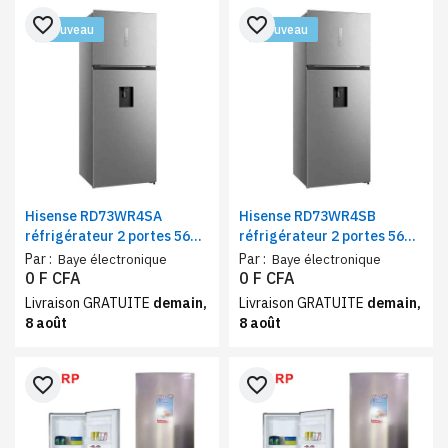
favorite_border
favorite_border
Nouveau
Nouveau
Hisense RD73WR4SA
Hisense RD73WR4SB
réfrigérateur 2 portes 565
réfrigérateur 2 portes 565
litres No Frost avec
litres No Frost Inverter gris
Par :
Par :
Baye électronique
Baye électronique
fontaine silver
avec fontaine classe A++
0 F CFA
0 F CFA
Livraison GRATUITE
demain,
Livraison GRATUITE
demain,
8 août
8 août
favorite_border
favorite_border