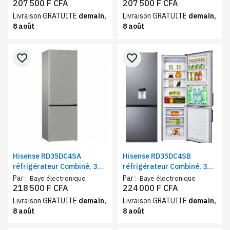
A+
énergétique A
207 500 F CFA
207 500 F CFA
Livraison GRATUITE
demain,
Livraison GRATUITE
demain,
8 août
8 août
favorite_border
favorite_border
Hisense RD35DC4SA
Hisense RD35DC4SB
réfrigérateur Combiné, 3
réfrigérateur Combiné, 3
tiroirs, 264 litres, Classe
tiroirs, 264 litres, Classe
Par :
Par :
Baye électronique
Baye électronique
énergétique A+
énergétique A+
218 500 F CFA
224 000 F CFA
Livraison GRATUITE
demain,
Livraison GRATUITE
demain,
8 août
8 août