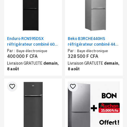
Enduro RCN595DSX
Beko B3RCHE440HS
réfrigérateur combiné 600
réfrigérateur combiné 440
litres No Frost Multi-
litres A++ – Frigo et
Par :
Par :
Baye électronique
Baye électronique
Cooling – Frigo et
congélateur 3 tiroirs, Semi
400 000 F CFA
328 500 F CFA
congélateur 3 tiroirs noir,
No Frost
Livraison GRATUITE
demain,
Livraison GRATUITE
demain,
classe A+
8 août
8 août
favorite_border
favorite_border