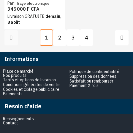
tiroirs 375L inox, No Frost
Par :
Baye électronique
classe A+++
345 000 F CFA
Livraison GRATUITE
demain,
8 août
1
2
3
4
Informations
Place de marché
Politique de confidentialité
Nos produits
Suppression des données
Tarifs et options de livraison
Satisfait ou rembourser
Conditions générales de vente
Paiement X fois
Cookies et ciblage publicitaire
Paiements
Besoin d'aide
Renseignements
Contact