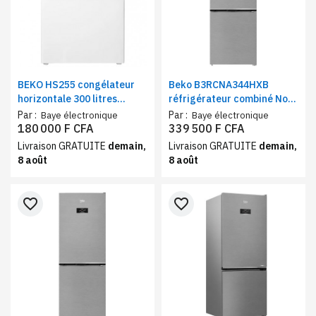
BEKO HS255 congélateur
Beko B3RCNA344HXB
horizontale 300 litres
réfrigérateur combiné No
classe UN
Frost 344 litres | Frigo et
Par :
Par :
Baye électronique
Baye électronique
congélateur 3 tiroirs classe
180 000 F CFA
339 500 F CFA
E
Livraison GRATUITE
demain,
Livraison GRATUITE
demain,
8 août
8 août
favorite_border
favorite_border