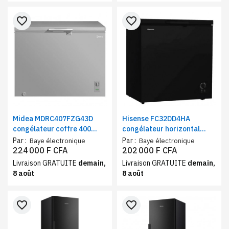
favorite_border
favorite_border
Midea MDRC407FZG43D
Hisense FC32DD4HA
congélateur coffre 400
congélateur horizontal
litres Inverter gris
vitrine noir 320 Litres
Par :
Par :
Baye électronique
Baye électronique
224 000 F CFA
202 000 F CFA
Livraison GRATUITE
demain,
Livraison GRATUITE
demain,
8 août
8 août
favorite_border
favorite_border