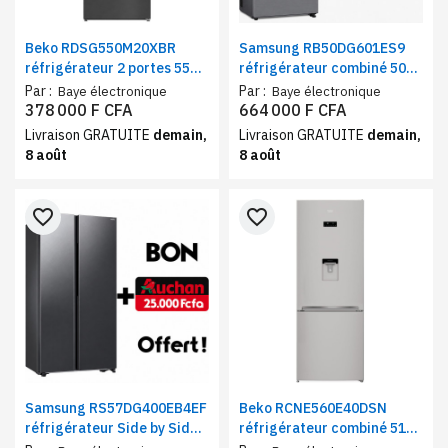
Beko RDSG550M20XBR
Samsung RB50DG601ES9
réfrigérateur 2 portes 550
réfrigérateur combiné 508
litres A+ – Frigo et
litres gris - Multi-Flow No
Par :
Par :
Baye électronique
Baye électronique
congélateur haut gris
Frost connecté Wi-Fi
378 000 F CFA
664 000 F CFA
SmartThings + Bon Auchan
Livraison GRATUITE
demain,
Livraison GRATUITE
demain,
offert
8 août
8 août
favorite_border
favorite_border
Samsung RS57DG400EB4EF
Beko RCNE560E40DSN
réfrigérateur Side by Side 2
réfrigérateur combiné 510