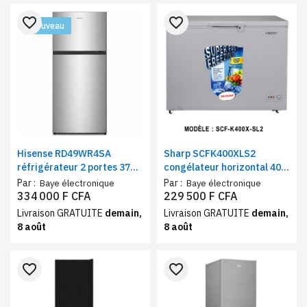
favorite_border
favorite_border
Nouveau
Hisense RD49WR4SA
Sharp SCFK400XLS2
réfrigérateur 2 portes 375L
congélateur horizontal 400
No Frost gris – Frigo et
litres gris, éclairage LED,
Par :
Par :
Baye électronique
Baye électronique
congélateur haut classe A+
serrure à clé, contrôle
334 000 F CFA
229 500 F CFA
Multi-Flow
mécanique
Livraison GRATUITE
demain,
Livraison GRATUITE
demain,
8 août
8 août
favorite_border
favorite_border