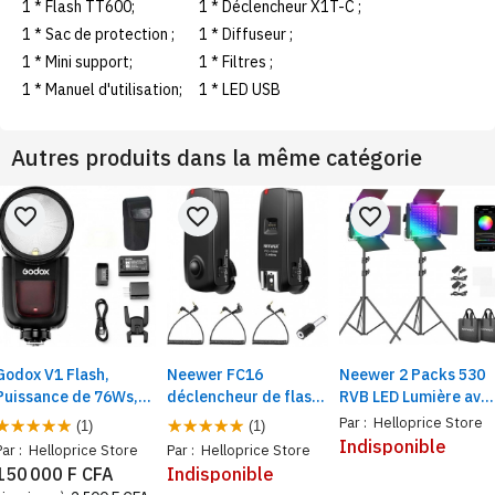
1 * Flash TT600;
1 * Déclencheur X1T-C ;
1 * Sac de protection ;
1 * Diffuseur ;
1 * Mini support;
1 * Filtres ;
1 * Manuel d'utilisation;
1 * LED USB
Autres produits dans la même catégorie
favorite_border
favorite_border
favorite_border
Godox V1 Flash,
Neewer FC16
Neewer 2 Packs 530
Puissance de 76Ws,
déclencheur de flash
RVB LED Lumière ave
TTL 1/8000 HSS,
radio avec émetteur
Application de
Par :
Helloprice Store
(1)
(1)
Batterie li-ION de
pour Canon Rebel
contrôle. Eclairage
Indisponible
Par :
Helloprice Store
Par :
Helloprice Store
2600mAh, 480 Photos
pour vidéo fait en
150 000 F CFA
Indisponible
à Pleine Puissance
métal. 9 couleurs