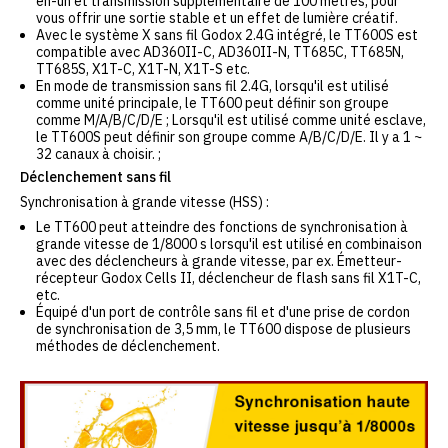
en-un et transmission supplémentaire de 100 mètres, pour
vous offrir une sortie stable et un effet de lumière créatif.
Avec le système X sans fil Godox 2.4G intégré, le TT600S est
compatible avec AD360II-C, AD360II-N, TT685C, TT685N,
TT685S, X1T-C, X1T-N, X1T-S etc.
En mode de transmission sans fil 2.4G, lorsqu'il est utilisé
comme unité principale, le TT600 peut définir son groupe
comme M/A/B/C/D/E ; Lorsqu'il est utilisé comme unité esclave,
le TT600S peut définir son groupe comme A/B/C/D/E. Il y a 1 ~
32 canaux à choisir. ;
Déclenchement sans fil
Synchronisation à grande vitesse (HSS) :
Le TT600 peut atteindre des fonctions de synchronisation à
grande vitesse de 1/8000 s lorsqu'il est utilisé en combinaison
avec des déclencheurs à grande vitesse, par ex. Émetteur-
récepteur Godox Cells II, déclencheur de flash sans fil X1T-C,
etc.
Équipé d'un port de contrôle sans fil et d'une prise de cordon
de synchronisation de 3,5 mm, le TT600 dispose de plusieurs
méthodes de déclenchement.