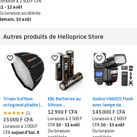
Livraison à 2 500 F CFA
11 - 12 août
Ou livraison accélérée
demain, 10 août
Autres produits de
Helloprice Store
favorite_border
favorite_border
favorite_border
Triopo Softbox
EBL Batteries au
Godox V860III Flash
octogonal pliable |
lithium
avec lampe de
Transportable avec
rechargeables par
modélisation,
12 900 F CFA
145 000 F CFA
(1)
monture bowens
USB, Lot de 4 piles
Battérie Li-ion, 2.4G
Livraison à 2 500 F
Livraison à 2 500 F
35 000 F CFA
AA au longue durée
TTL, Speedlight HSS
CFA
10 - 11 août
CFA
10 - 11 août
Livraison à 3 000 F
de 3 300 mWh, 1.5 V
1/800
Ou livraison
Ou livraison
CFA
aujourd’hui, 8
avec câble de
accélérée
accélérée