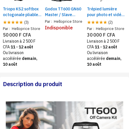
Triopo KS2 softbox
Godox TT600 GN60
Trépied lumière
octogonale pliable
Master / Slave
pour photo et vidéo
avec monture type
Camera Flash avec
H 2,8 m robustes en
Par :
Helloprice Store
(3)
(2)
S, Diffuseur de
déclencheur intégré
acier inoxydable
Indisponible
Par :
Helloprice Store
Par :
Helloprice Store
lumière
Speedlite pour
50 000 F CFA
30 000 F CFA
Canon Nikon Pentax
Livraison à 2 500 F
Livraison à 2 500 F
Olympus Fuji
CFA
11 - 12 août
CFA
11 - 12 août
Ou livraison
Ou livraison
accélérée
demain,
accélérée
demain,
10 août
10 août
Description du produit