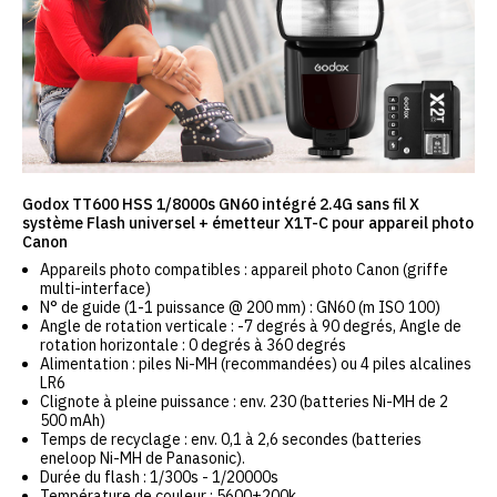
Godox TT600 HSS 1/8000s GN60 intégré 2.4G sans fil X
système Flash universel + émetteur X1T-C pour appareil photo
Canon
Appareils photo compatibles : appareil photo Canon (griffe
multi-interface)
N° de guide (1-1 puissance @ 200 mm) : GN60 (m ISO 100)
Angle de rotation verticale : -7 degrés à 90 degrés, Angle de
rotation horizontale : 0 degrés à 360 degrés
Alimentation : piles Ni-MH (recommandées) ou 4 piles alcalines
LR6
Clignote à pleine puissance : env. 230 (batteries Ni-MH de 2
500 mAh)
Temps de recyclage : env. 0,1 à 2,6 secondes (batteries
eneloop Ni-MH de Panasonic).
Durée du flash : 1/300s - 1/20000s
Température de couleur : 5600±200k